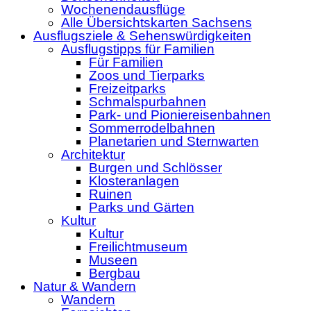
Wochenendausflüge
Alle Übersichtskarten Sachsens
Ausflugsziele & Sehenswürdigkeiten
Ausflugstipps für Familien
Für Familien
Zoos und Tierparks
Freizeitparks
Schmalspurbahnen
Park- und Pioniereisenbahnen
Sommerrodelbahnen
Planetarien und Sternwarten
Architektur
Burgen und Schlösser
Klosteranlagen
Ruinen
Parks und Gärten
Kultur
Kultur
Freilichtmuseum
Museen
Bergbau
Natur & Wandern
Wandern