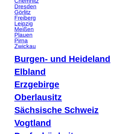
Chemnitz
Dresden
Görlitz
Freiberg
Leipzig
Meißen
Plauen
Pirna
Zwickau
Burgen- und Heideland
Elbland
Erzgebirge
Oberlausitz
Sächsische Schweiz
Vogtland