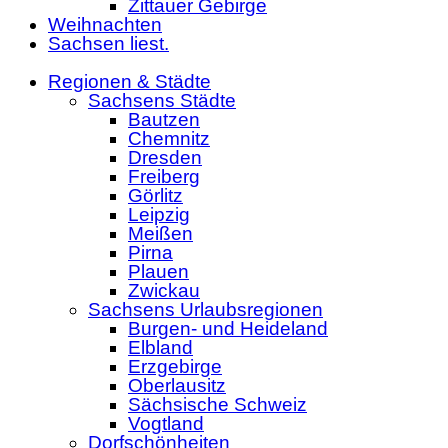
Zittauer Gebirge
Weihnachten
Sachsen liest.
Regionen & Städte
Sachsens Städte
Bautzen
Chemnitz
Dresden
Freiberg
Görlitz
Leipzig
Meißen
Pirna
Plauen
Zwickau
Sachsens Urlaubsregionen
Burgen- und Heideland
Elbland
Erzgebirge
Oberlausitz
Sächsische Schweiz
Vogtland
Dorfschönheiten