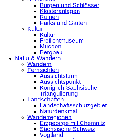
Burgen und Schlösser
Klosteranlagen
Ruinen
Parks und Gärten
Kultur
Kultur
Freilichtmuseum
Museen
Bergbau
Natur & Wandern
Wandern
Fernsichten
Aussichtsturm
Aussichtspunkt
Königlich-Sächsische
Triangulierung
Landschaften
Landschaftsschutzgebiet
Naturdenkmal
Wanderregionen
Erzgebirge mit Chemnitz
Sächsische Schweiz
Vogtland