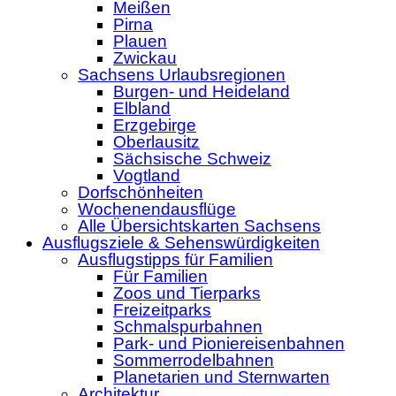
Meißen
Pirna
Plauen
Zwickau
Sachsens Urlaubsregionen
Burgen- und Heideland
Elbland
Erzgebirge
Oberlausitz
Sächsische Schweiz
Vogtland
Dorfschönheiten
Wochenendausflüge
Alle Übersichtskarten Sachsens
Ausflugsziele & Sehenswürdigkeiten
Ausflugstipps für Familien
Für Familien
Zoos und Tierparks
Freizeitparks
Schmalspurbahnen
Park- und Pioniereisenbahnen
Sommerrodelbahnen
Planetarien und Sternwarten
Architektur