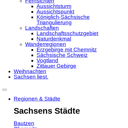
Fernsichten
Aussichtsturm
Aussichtspunkt
Königlich-Sächsische
Triangulierung
Landschaften
Landschaftsschutzgebiet
Naturdenkmal
Wanderregionen
Erzgebirge mit Chemnitz
Sächsische Schweiz
Vogtland
Zittauer Gebirge
Weihnachten
Sachsen liest.
Regionen & Städte
Sachsens Städte
Bautzen