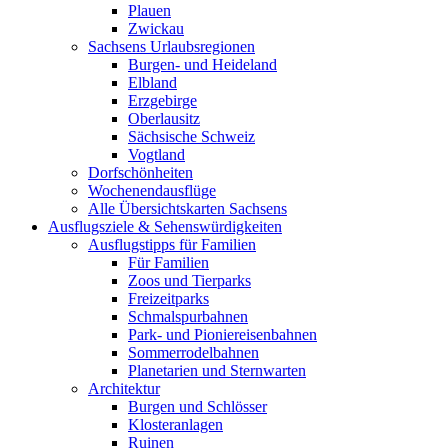
Plauen
Zwickau
Sachsens Urlaubsregionen
Burgen- und Heideland
Elbland
Erzgebirge
Oberlausitz
Sächsische Schweiz
Vogtland
Dorfschönheiten
Wochenendausflüge
Alle Übersichtskarten Sachsens
Ausflugsziele & Sehenswürdigkeiten
Ausflugstipps für Familien
Für Familien
Zoos und Tierparks
Freizeitparks
Schmalspurbahnen
Park- und Pioniereisenbahnen
Sommerrodelbahnen
Planetarien und Sternwarten
Architektur
Burgen und Schlösser
Klosteranlagen
Ruinen