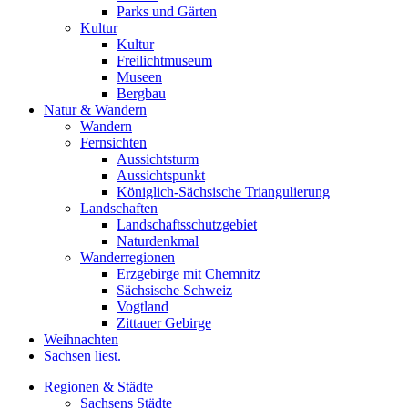
Parks und Gärten
Kultur
Kultur
Freilichtmuseum
Museen
Bergbau
Natur & Wandern
Wandern
Fernsichten
Aussichtsturm
Aussichtspunkt
Königlich-Sächsische Triangulierung
Landschaften
Landschaftsschutzgebiet
Naturdenkmal
Wanderregionen
Erzgebirge mit Chemnitz
Sächsische Schweiz
Vogtland
Zittauer Gebirge
Weihnachten
Sachsen liest.
Regionen & Städte
Sachsens Städte