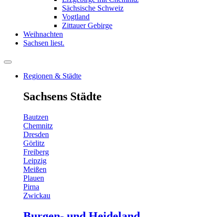
Sächsische Schweiz
Vogtland
Zittauer Gebirge
Weihnachten
Sachsen liest.
Regionen & Städte
Sachsens Städte
Bautzen
Chemnitz
Dresden
Görlitz
Freiberg
Leipzig
Meißen
Plauen
Pirna
Zwickau
Burgen- und Heideland