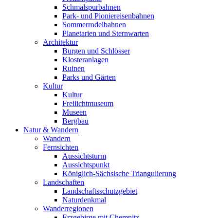
Schmalspurbahnen
Park- und Pioniereisenbahnen
Sommerrodelbahnen
Planetarien und Sternwarten
Architektur
Burgen und Schlösser
Klosteranlagen
Ruinen
Parks und Gärten
Kultur
Kultur
Freilichtmuseum
Museen
Bergbau
Natur & Wandern
Wandern
Fernsichten
Aussichtsturm
Aussichtspunkt
Königlich-Sächsische Triangulierung
Landschaften
Landschaftsschutzgebiet
Naturdenkmal
Wanderregionen
Erzgebirge mit Chemnitz