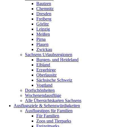
Bautzen
Chemnitz
Dresden
Freiberg
Görlitz
Leipzig
Meißen
Pirna
Plauen
Zwickau
Sachsens Urlaubsregionen
Burgen- und Heideland
Elbland
Erzgebirge
Oberlausitz
Sächsische Schweiz
Vogtland
Dorfschönheiten
Wochenendausflüge
Alle Übersichtskarten Sachsens
Ausflugsziele & Sehenswürdigkeiten
Ausflugstipps für Familien
Für Familien
Zoos und Tierparks
Freizeitparks