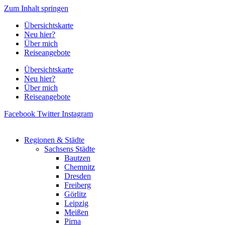
Zum Inhalt springen
Übersichtskarte
Neu hier?
Über mich
Reiseangebote
Übersichtskarte
Neu hier?
Über mich
Reiseangebote
Facebook
Twitter
Instagram
Regionen & Städte
Sachsens Städte
Bautzen
Chemnitz
Dresden
Freiberg
Görlitz
Leipzig
Meißen
Pirna