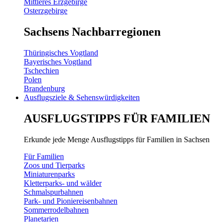
Mittleres Erzgebirge
Osterzgebirge
Sachsens Nachbarregionen
Thüringisches Vogtland
Bayerisches Vogtland
Tschechien
Polen
Brandenburg
Ausflugsziele & Sehenswürdigkeiten
AUSFLUGSTIPPS FÜR FAMILIEN
Erkunde jede Menge Ausflugstipps für Familien in Sachsen
Für Familien
Zoos und Tierparks
Miniaturenparks
Kletterparks- und wälder
Schmalspurbahnen
Park- und Pioniereisenbahnen
Sommerrodelbahnen
Planetarien