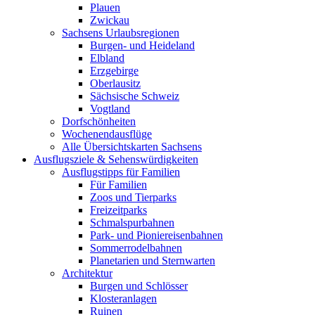
Plauen
Zwickau
Sachsens Urlaubsregionen
Burgen- und Heideland
Elbland
Erzgebirge
Oberlausitz
Sächsische Schweiz
Vogtland
Dorfschönheiten
Wochenendausflüge
Alle Übersichtskarten Sachsens
Ausflugsziele & Sehenswürdigkeiten
Ausflugstipps für Familien
Für Familien
Zoos und Tierparks
Freizeitparks
Schmalspurbahnen
Park- und Pioniereisenbahnen
Sommerrodelbahnen
Planetarien und Sternwarten
Architektur
Burgen und Schlösser
Klosteranlagen
Ruinen