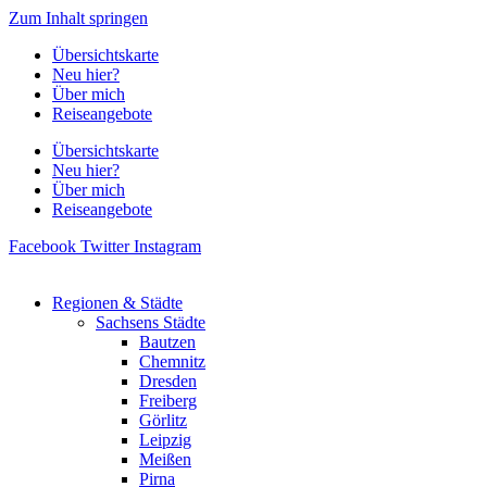
Zum Inhalt springen
Übersichtskarte
Neu hier?
Über mich
Reiseangebote
Übersichtskarte
Neu hier?
Über mich
Reiseangebote
Facebook
Twitter
Instagram
Regionen & Städte
Sachsens Städte
Bautzen
Chemnitz
Dresden
Freiberg
Görlitz
Leipzig
Meißen
Pirna