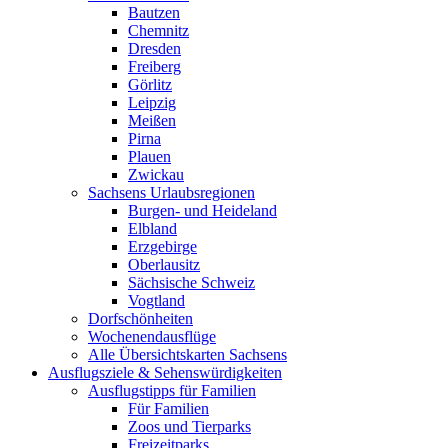
Bautzen
Chemnitz
Dresden
Freiberg
Görlitz
Leipzig
Meißen
Pirna
Plauen
Zwickau
Sachsens Urlaubsregionen
Burgen- und Heideland
Elbland
Erzgebirge
Oberlausitz
Sächsische Schweiz
Vogtland
Dorfschönheiten
Wochenendausflüge
Alle Übersichtskarten Sachsens
Ausflugsziele & Sehenswürdigkeiten
Ausflugstipps für Familien
Für Familien
Zoos und Tierparks
Freizeitparks