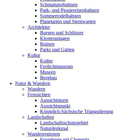
Schmalspurbahnen
Park- und Pioniereisenbahnen
Sommerrodelbahnen
Planetarien und Sternwarten
Architektur
Burgen und Schlösser
Klosteranlagen
Ruinen
Parks und Gärten
Kultur
Kultur
Freilichtmuseum
Museen
Bergbau
Natur & Wandern
Wandern
Fernsichten
Aussichtsturm
Aussichtspunkt
Königlich-Sächsische Triangulierung
Landschaften
Landschaftsschutzgebiet
Naturdenkmal
Wanderregionen
Erzgebirge mit Chemnitz