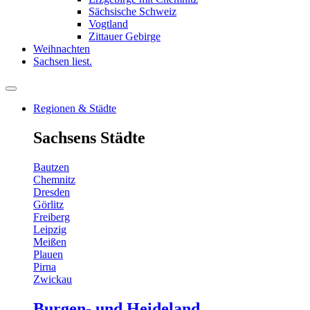
Sächsische Schweiz
Vogtland
Zittauer Gebirge
Weihnachten
Sachsen liest.
Regionen & Städte
Sachsens Städte
Bautzen
Chemnitz
Dresden
Görlitz
Freiberg
Leipzig
Meißen
Plauen
Pirna
Zwickau
Burgen- und Heideland