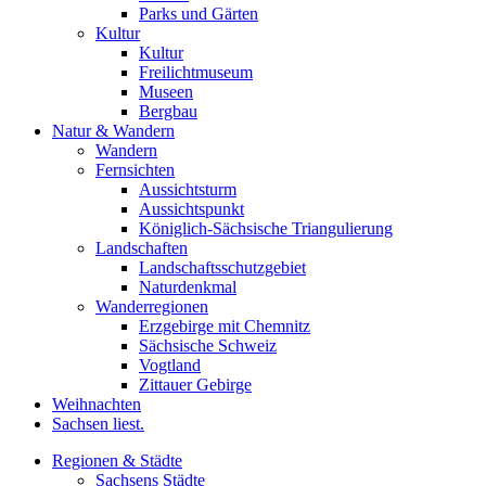
Parks und Gärten
Kultur
Kultur
Freilichtmuseum
Museen
Bergbau
Natur & Wandern
Wandern
Fernsichten
Aussichtsturm
Aussichtspunkt
Königlich-Sächsische Triangulierung
Landschaften
Landschaftsschutzgebiet
Naturdenkmal
Wanderregionen
Erzgebirge mit Chemnitz
Sächsische Schweiz
Vogtland
Zittauer Gebirge
Weihnachten
Sachsen liest.
Regionen & Städte
Sachsens Städte