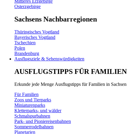
Mittleres Erzgebirge
Osterzgebirge
Sachsens Nachbarregionen
Thüringisches Vogtland
Bayerisches Vogtland
Tschechien
Polen
Brandenburg
Ausflugsziele & Sehenswürdigkeiten
AUSFLUGSTIPPS FÜR FAMILIEN
Erkunde jede Menge Ausflugstipps für Familien in Sachsen
Für Familien
Zoos und Tierparks
Miniaturenparks
Kletterparks- und wälder
Schmalspurbahnen
Park- und Pioniereisenbahnen
Sommerrodelbahnen
Planetarien