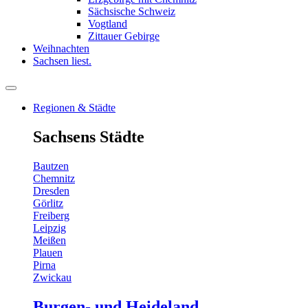
Sächsische Schweiz
Vogtland
Zittauer Gebirge
Weihnachten
Sachsen liest.
Regionen & Städte
Sachsens Städte
Bautzen
Chemnitz
Dresden
Görlitz
Freiberg
Leipzig
Meißen
Plauen
Pirna
Zwickau
Burgen- und Heideland