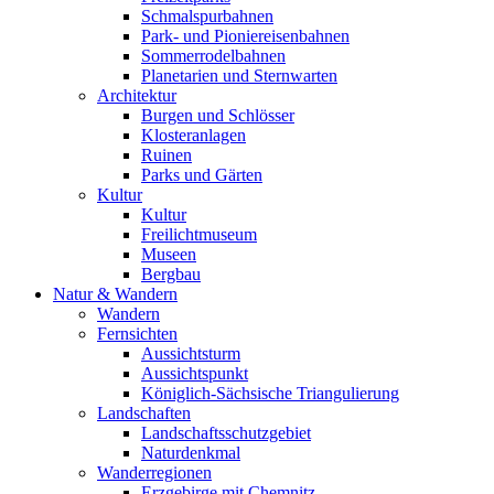
Schmalspurbahnen
Park- und Pioniereisenbahnen
Sommerrodelbahnen
Planetarien und Sternwarten
Architektur
Burgen und Schlösser
Klosteranlagen
Ruinen
Parks und Gärten
Kultur
Kultur
Freilichtmuseum
Museen
Bergbau
Natur & Wandern
Wandern
Fernsichten
Aussichtsturm
Aussichtspunkt
Königlich-Sächsische Triangulierung
Landschaften
Landschaftsschutzgebiet
Naturdenkmal
Wanderregionen
Erzgebirge mit Chemnitz