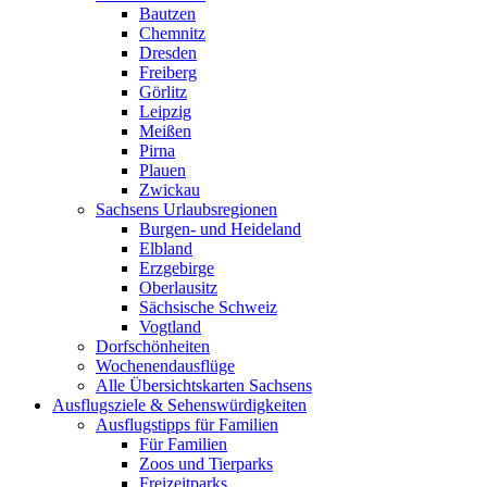
Bautzen
Chemnitz
Dresden
Freiberg
Görlitz
Leipzig
Meißen
Pirna
Plauen
Zwickau
Sachsens Urlaubsregionen
Burgen- und Heideland
Elbland
Erzgebirge
Oberlausitz
Sächsische Schweiz
Vogtland
Dorfschönheiten
Wochenendausflüge
Alle Übersichtskarten Sachsens
Ausflugsziele & Sehenswürdigkeiten
Ausflugstipps für Familien
Für Familien
Zoos und Tierparks
Freizeitparks