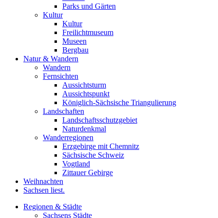
Parks und Gärten
Kultur
Kultur
Freilichtmuseum
Museen
Bergbau
Natur & Wandern
Wandern
Fernsichten
Aussichtsturm
Aussichtspunkt
Königlich-Sächsische Triangulierung
Landschaften
Landschaftsschutzgebiet
Naturdenkmal
Wanderregionen
Erzgebirge mit Chemnitz
Sächsische Schweiz
Vogtland
Zittauer Gebirge
Weihnachten
Sachsen liest.
Regionen & Städte
Sachsens Städte