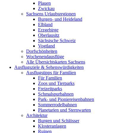
Plauen
Zwickau
Sachsens Urlaubsregionen
Burgen- und Heideland
Elbland
Erzgebirge
Oberlausitz
Sächsische Schweiz
Vogtland
Dorfschönheiten
Wochenendausflüge
Alle Übersichtskarten Sachsens
Ausflugsziele & Sehenswürdigkeiten
Ausflugstipps für Familien
Für Familien
Zoos und Tierparks
Freizeitparks
Schmalspurbahnen
Park- und Pioniereisenbahnen
Sommerrodelbahnen
Planetarien und Sternwarten
Architektur
Burgen und Schlösser
Klosteranlagen
Ruinen