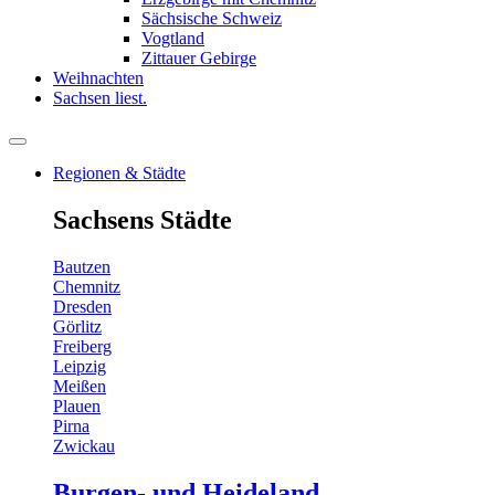
Sächsische Schweiz
Vogtland
Zittauer Gebirge
Weihnachten
Sachsen liest.
Regionen & Städte
Sachsens Städte
Bautzen
Chemnitz
Dresden
Görlitz
Freiberg
Leipzig
Meißen
Plauen
Pirna
Zwickau
Burgen- und Heideland