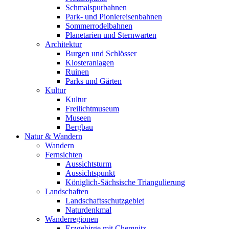
Schmalspurbahnen
Park- und Pioniereisenbahnen
Sommerrodelbahnen
Planetarien und Sternwarten
Architektur
Burgen und Schlösser
Klosteranlagen
Ruinen
Parks und Gärten
Kultur
Kultur
Freilichtmuseum
Museen
Bergbau
Natur & Wandern
Wandern
Fernsichten
Aussichtsturm
Aussichtspunkt
Königlich-Sächsische Triangulierung
Landschaften
Landschaftsschutzgebiet
Naturdenkmal
Wanderregionen
Erzgebirge mit Chemnitz