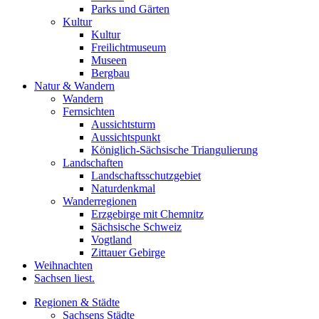
Parks und Gärten
Kultur
Kultur
Freilichtmuseum
Museen
Bergbau
Natur & Wandern
Wandern
Fernsichten
Aussichtsturm
Aussichtspunkt
Königlich-Sächsische Triangulierung
Landschaften
Landschaftsschutzgebiet
Naturdenkmal
Wanderregionen
Erzgebirge mit Chemnitz
Sächsische Schweiz
Vogtland
Zittauer Gebirge
Weihnachten
Sachsen liest.
Regionen & Städte
Sachsens Städte