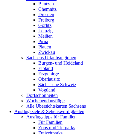
Bautzen
Chemnitz
Dresden
Freiberg
Görlitz
Leipzig
Meißen
Pirna
Plauen
Zwickau
Sachsens Urlaubsregionen
Burgen- und Heideland
Elbland
Erzgebirge
Oberlausitz
Sächsische Schweiz
Vogtland
Dorfschönheiten
Wochenendausflüge
Alle Übersichtskarten Sachsens
Ausflugsziele & Sehenswürdigkeiten
Ausflugstipps für Familien
Für Familien
Zoos und Tierparks
Freizeitparks