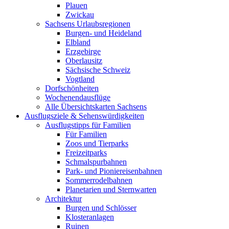
Plauen
Zwickau
Sachsens Urlaubsregionen
Burgen- und Heideland
Elbland
Erzgebirge
Oberlausitz
Sächsische Schweiz
Vogtland
Dorfschönheiten
Wochenendausflüge
Alle Übersichtskarten Sachsens
Ausflugsziele & Sehenswürdigkeiten
Ausflugstipps für Familien
Für Familien
Zoos und Tierparks
Freizeitparks
Schmalspurbahnen
Park- und Pioniereisenbahnen
Sommerrodelbahnen
Planetarien und Sternwarten
Architektur
Burgen und Schlösser
Klosteranlagen
Ruinen