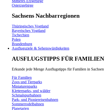
Mittleres Erzgebirge
Osterzgebirge
Sachsens Nachbarregionen
Thüringisches Vogtland
Bayerisches Vogtland
Tschechien
Polen
Brandenburg
Ausflugsziele & Sehenswürdigkeiten
AUSFLUGSTIPPS FÜR FAMILIEN
Erkunde jede Menge Ausflugstipps für Familien in Sachsen
Für Familien
Zoos und Tierparks
Miniaturenparks
Kletterparks- und wälder
Schmalspurbahnen
Park- und Pioniereisenbahnen
Sommerrodelbahnen
Planetarien