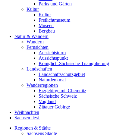
Parks und Gärten
Kultur
Kultur
Freilichtmuseum
Museen
Bergbau
Natur & Wandern
Wandern
Fernsichten
Aussichtsturm
Aussichtspunkt
Königlich-Sächsische Triangulierung
Landschaften
Landschaftsschutzgebiet
Naturdenkmal
Wanderregionen
Erzgebirge mit Chemnitz
Sächsische Schweiz
Vogtland
Zittauer Gebirge
Weihnachten
Sachsen liest.
Regionen & Städte
Sachsens Städte