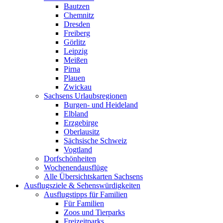
Bautzen
Chemnitz
Dresden
Freiberg
Görlitz
Leipzig
Meißen
Pirna
Plauen
Zwickau
Sachsens Urlaubsregionen
Burgen- und Heideland
Elbland
Erzgebirge
Oberlausitz
Sächsische Schweiz
Vogtland
Dorfschönheiten
Wochenendausflüge
Alle Übersichtskarten Sachsens
Ausflugsziele & Sehenswürdigkeiten
Ausflugstipps für Familien
Für Familien
Zoos und Tierparks
Freizeitparks