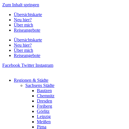
Zum Inhalt springen
Übersichtskarte
Neu hier?
Über mich
Reiseangebote
Übersichtskarte
Neu hier?
Über mich
Reiseangebote
Facebook
Twitter
Instagram
Regionen & Städte
Sachsens Städte
Bautzen
Chemnitz
Dresden
Freiberg
Görlitz
Leipzig
Meißen
Pirna