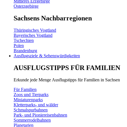
Mittleres Erzgebirge
Osterzgebirge
Sachsens Nachbarregionen
Thüringisches Vogtland
Bayerisches Vogtland
Tschechien
Polen
Brandenburg
Ausflugsziele & Sehenswürdigkeiten
AUSFLUGSTIPPS FÜR FAMILIEN
Erkunde jede Menge Ausflugstipps für Familien in Sachsen
Für Familien
Zoos und Tierparks
Miniaturenparks
Kletterparks- und wälder
Schmalspurbahnen
Park- und Pioniereisenbahnen
Sommerrodelbahnen
Planetarien