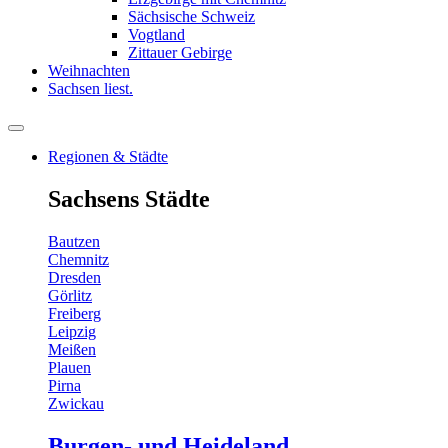
Sächsische Schweiz
Vogtland
Zittauer Gebirge
Weihnachten
Sachsen liest.
Regionen & Städte
Sachsens Städte
Bautzen
Chemnitz
Dresden
Görlitz
Freiberg
Leipzig
Meißen
Plauen
Pirna
Zwickau
Burgen- und Heideland