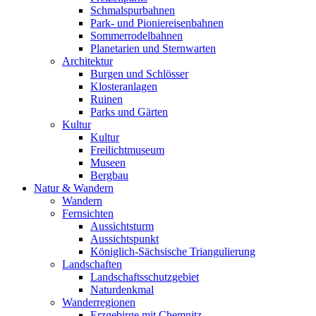
Schmalspurbahnen
Park- und Pioniereisenbahnen
Sommerrodelbahnen
Planetarien und Sternwarten
Architektur
Burgen und Schlösser
Klosteranlagen
Ruinen
Parks und Gärten
Kultur
Kultur
Freilichtmuseum
Museen
Bergbau
Natur & Wandern
Wandern
Fernsichten
Aussichtsturm
Aussichtspunkt
Königlich-Sächsische Triangulierung
Landschaften
Landschaftsschutzgebiet
Naturdenkmal
Wanderregionen
Erzgebirge mit Chemnitz