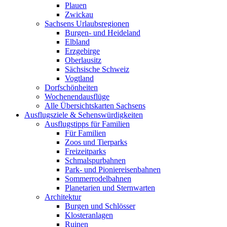
Plauen
Zwickau
Sachsens Urlaubsregionen
Burgen- und Heideland
Elbland
Erzgebirge
Oberlausitz
Sächsische Schweiz
Vogtland
Dorfschönheiten
Wochenendausflüge
Alle Übersichtskarten Sachsens
Ausflugsziele & Sehenswürdigkeiten
Ausflugstipps für Familien
Für Familien
Zoos und Tierparks
Freizeitparks
Schmalspurbahnen
Park- und Pioniereisenbahnen
Sommerrodelbahnen
Planetarien und Sternwarten
Architektur
Burgen und Schlösser
Klosteranlagen
Ruinen