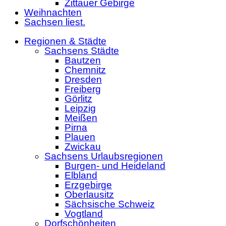
Zittauer Gebirge
Weihnachten
Sachsen liest.
Regionen & Städte
Sachsens Städte
Bautzen
Chemnitz
Dresden
Freiberg
Görlitz
Leipzig
Meißen
Pirna
Plauen
Zwickau
Sachsens Urlaubsregionen
Burgen- und Heideland
Elbland
Erzgebirge
Oberlausitz
Sächsische Schweiz
Vogtland
Dorfschönheiten