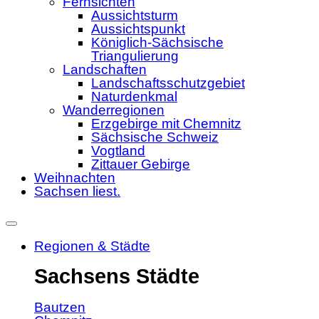
Fernsichten
Aussichtsturm
Aussichtspunkt
Königlich-Sächsische
Triangulierung
Landschaften
Landschaftsschutzgebiet
Naturdenkmal
Wanderregionen
Erzgebirge mit Chemnitz
Sächsische Schweiz
Vogtland
Zittauer Gebirge
Weihnachten
Sachsen liest.
Regionen & Städte
Sachsens Städte
Bautzen