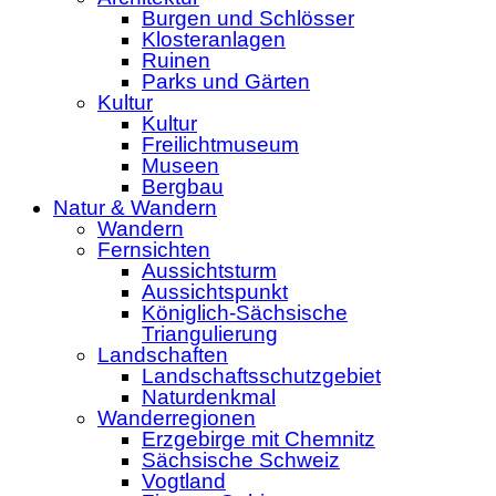
Burgen und Schlösser
Klosteranlagen
Ruinen
Parks und Gärten
Kultur
Kultur
Freilichtmuseum
Museen
Bergbau
Natur & Wandern
Wandern
Fernsichten
Aussichtsturm
Aussichtspunkt
Königlich-Sächsische
Triangulierung
Landschaften
Landschaftsschutzgebiet
Naturdenkmal
Wanderregionen
Erzgebirge mit Chemnitz
Sächsische Schweiz
Vogtland