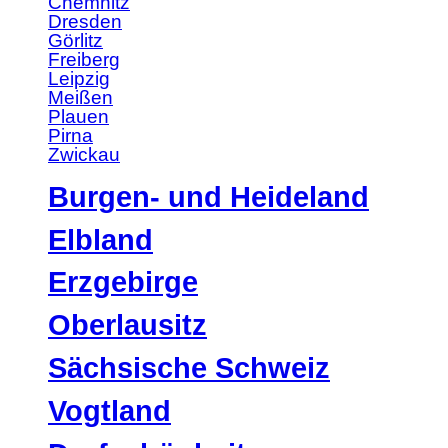
Chemnitz
Dresden
Görlitz
Freiberg
Leipzig
Meißen
Plauen
Pirna
Zwickau
Burgen- und Heideland
Elbland
Erzgebirge
Oberlausitz
Sächsische Schweiz
Vogtland