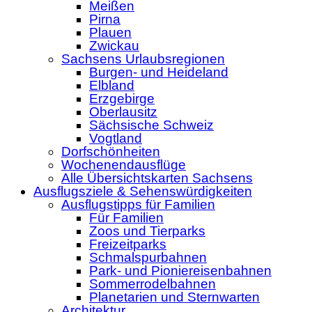
Meißen
Pirna
Plauen
Zwickau
Sachsens Urlaubsregionen
Burgen- und Heideland
Elbland
Erzgebirge
Oberlausitz
Sächsische Schweiz
Vogtland
Dorfschönheiten
Wochenendausflüge
Alle Übersichtskarten Sachsens
Ausflugsziele & Sehenswürdigkeiten
Ausflugstipps für Familien
Für Familien
Zoos und Tierparks
Freizeitparks
Schmalspurbahnen
Park- und Pioniereisenbahnen
Sommerrodelbahnen
Planetarien und Sternwarten
Architektur