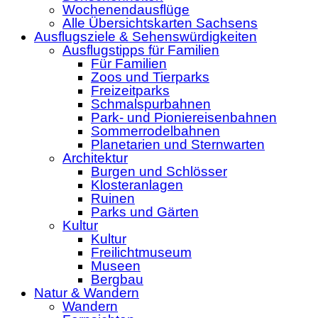
Wochenendausflüge
Alle Übersichtskarten Sachsens
Ausflugsziele & Sehenswürdigkeiten
Ausflugstipps für Familien
Für Familien
Zoos und Tierparks
Freizeitparks
Schmalspurbahnen
Park- und Pioniereisenbahnen
Sommerrodelbahnen
Planetarien und Sternwarten
Architektur
Burgen und Schlösser
Klosteranlagen
Ruinen
Parks und Gärten
Kultur
Kultur
Freilichtmuseum
Museen
Bergbau
Natur & Wandern
Wandern