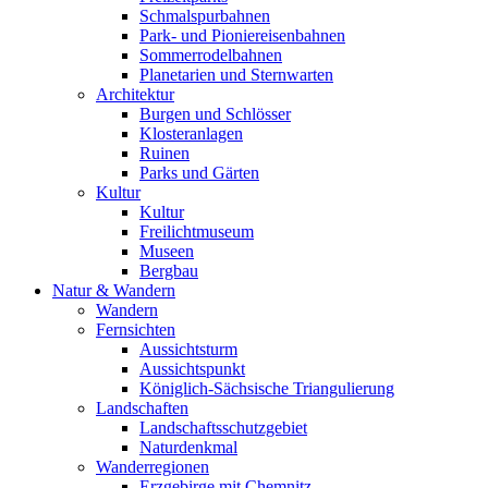
Schmalspurbahnen
Park- und Pioniereisenbahnen
Sommerrodelbahnen
Planetarien und Sternwarten
Architektur
Burgen und Schlösser
Klosteranlagen
Ruinen
Parks und Gärten
Kultur
Kultur
Freilichtmuseum
Museen
Bergbau
Natur & Wandern
Wandern
Fernsichten
Aussichtsturm
Aussichtspunkt
Königlich-Sächsische Triangulierung
Landschaften
Landschaftsschutzgebiet
Naturdenkmal
Wanderregionen
Erzgebirge mit Chemnitz