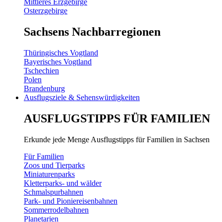
Mittleres Erzgebirge
Osterzgebirge
Sachsens Nachbarregionen
Thüringisches Vogtland
Bayerisches Vogtland
Tschechien
Polen
Brandenburg
Ausflugsziele & Sehenswürdigkeiten
AUSFLUGSTIPPS FÜR FAMILIEN
Erkunde jede Menge Ausflugstipps für Familien in Sachsen
Für Familien
Zoos und Tierparks
Miniaturenparks
Kletterparks- und wälder
Schmalspurbahnen
Park- und Pioniereisenbahnen
Sommerrodelbahnen
Planetarien