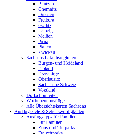
Bautzen
Chemnitz
Dresden
Freiberg
Görlitz
Leipzig
Meißen
Pirna
Plauen
Zwickau
Sachsens Urlaubsregionen
Burgen- und Heideland
Elbland
Erzgebirge
Oberlausitz
Sächsische Schweiz
Vogtland
Dorfschönheiten
Wochenendausflüge
Alle Übersichtskarten Sachsens
Ausflugsziele & Sehenswürdigkeiten
Ausflugstipps für Familien
Für Familien
Zoos und Tierparks
Freizeitparks