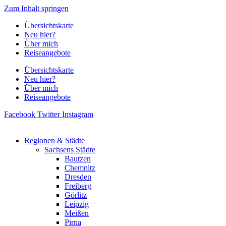
Zum Inhalt springen
Übersichtskarte
Neu hier?
Über mich
Reiseangebote
Übersichtskarte
Neu hier?
Über mich
Reiseangebote
Facebook
Twitter
Instagram
Regionen & Städte
Sachsens Städte
Bautzen
Chemnitz
Dresden
Freiberg
Görlitz
Leipzig
Meißen
Pirna