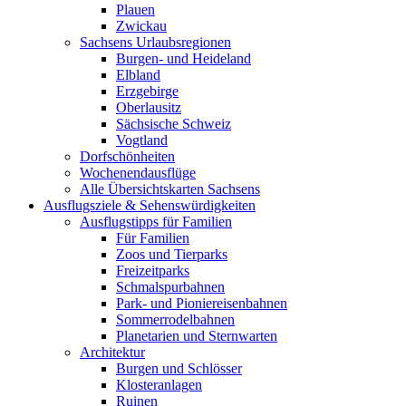
Plauen
Zwickau
Sachsens Urlaubsregionen
Burgen- und Heideland
Elbland
Erzgebirge
Oberlausitz
Sächsische Schweiz
Vogtland
Dorfschönheiten
Wochenendausflüge
Alle Übersichtskarten Sachsens
Ausflugsziele & Sehenswürdigkeiten
Ausflugstipps für Familien
Für Familien
Zoos und Tierparks
Freizeitparks
Schmalspurbahnen
Park- und Pioniereisenbahnen
Sommerrodelbahnen
Planetarien und Sternwarten
Architektur
Burgen und Schlösser
Klosteranlagen
Ruinen