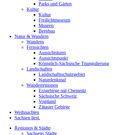
Parks und Gärten
Kultur
Kultur
Freilichtmuseum
Museen
Bergbau
Natur & Wandern
Wandern
Fernsichten
Aussichtsturm
Aussichtspunkt
Königlich-Sächsische Triangulierung
Landschaften
Landschaftsschutzgebiet
Naturdenkmal
Wanderregionen
Erzgebirge mit Chemnitz
Sächsische Schweiz
Vogtland
Zittauer Gebirge
Weihnachten
Sachsen liest.
Regionen & Städte
Sachsens Städte