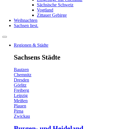
Sächsische Schweiz
Vogtland
Zittauer Gebirge
Weihnachten
Sachsen liest.
Regionen & Städte
Sachsens Städte
Bautzen
Chemnitz
Dresden
Görlitz
Freiberg
Leipzig
Meißen
Plauen
Pirna
Zwickau
Burgen- und Heideland