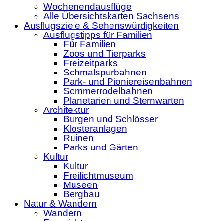
Wochenendausflüge
Alle Übersichtskarten Sachsens
Ausflugsziele & Sehenswürdigkeiten
Ausflugstipps für Familien
Für Familien
Zoos und Tierparks
Freizeitparks
Schmalspurbahnen
Park- und Pioniereisenbahnen
Sommerrodelbahnen
Planetarien und Sternwarten
Architektur
Burgen und Schlösser
Klosteranlagen
Ruinen
Parks und Gärten
Kultur
Kultur
Freilichtmuseum
Museen
Bergbau
Natur & Wandern
Wandern