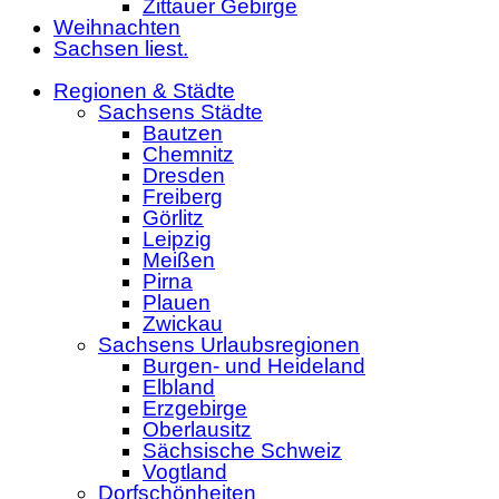
Zittauer Gebirge
Weihnachten
Sachsen liest.
Regionen & Städte
Sachsens Städte
Bautzen
Chemnitz
Dresden
Freiberg
Görlitz
Leipzig
Meißen
Pirna
Plauen
Zwickau
Sachsens Urlaubsregionen
Burgen- und Heideland
Elbland
Erzgebirge
Oberlausitz
Sächsische Schweiz
Vogtland
Dorfschönheiten