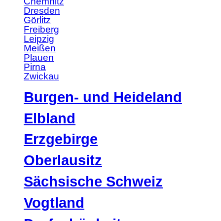
Chemnitz
Dresden
Görlitz
Freiberg
Leipzig
Meißen
Plauen
Pirna
Zwickau
Burgen- und Heideland
Elbland
Erzgebirge
Oberlausitz
Sächsische Schweiz
Vogtland