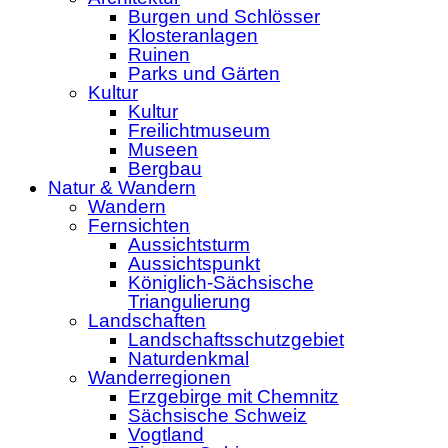
Burgen und Schlösser
Klosteranlagen
Ruinen
Parks und Gärten
Kultur
Kultur
Freilichtmuseum
Museen
Bergbau
Natur & Wandern
Wandern
Fernsichten
Aussichtsturm
Aussichtspunkt
Königlich-Sächsische
Triangulierung
Landschaften
Landschaftsschutzgebiet
Naturdenkmal
Wanderregionen
Erzgebirge mit Chemnitz
Sächsische Schweiz
Vogtland