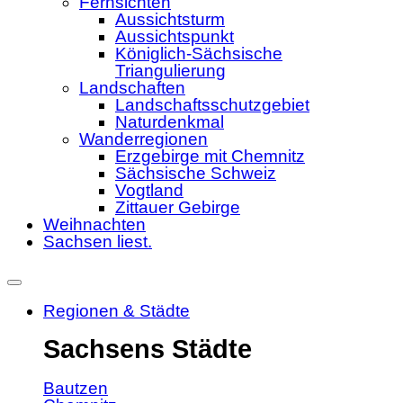
Fernsichten
Aussichtsturm
Aussichtspunkt
Königlich-Sächsische
Triangulierung
Landschaften
Landschaftsschutzgebiet
Naturdenkmal
Wanderregionen
Erzgebirge mit Chemnitz
Sächsische Schweiz
Vogtland
Zittauer Gebirge
Weihnachten
Sachsen liest.
Regionen & Städte
Sachsens Städte
Bautzen