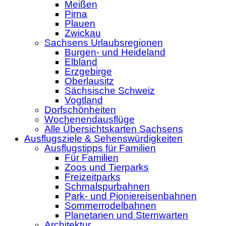
Meißen
Pirna
Plauen
Zwickau
Sachsens Urlaubsregionen
Burgen- und Heideland
Elbland
Erzgebirge
Oberlausitz
Sächsische Schweiz
Vogtland
Dorfschönheiten
Wochenendausflüge
Alle Übersichtskarten Sachsens
Ausflugsziele & Sehenswürdigkeiten
Ausflugstipps für Familien
Für Familien
Zoos und Tierparks
Freizeitparks
Schmalspurbahnen
Park- und Pioniereisenbahnen
Sommerrodelbahnen
Planetarien und Sternwarten
Architektur