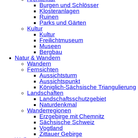
Burgen und Schlösser
Klosteranlagen
Ruinen
Parks und Gärten
Kultur
Kultur
Freilichtmuseum
Museen
Bergbau
Natur & Wandern
Wandern
Fernsichten
Aussichtsturm
Aussichtspunkt
Königlich-Sächsische Triangulierung
Landschaften
Landschaftsschutzgebiet
Naturdenkmal
Wanderregionen
Erzgebirge mit Chemnitz
Sächsische Schweiz
Vogtland
Zittauer Gebirge