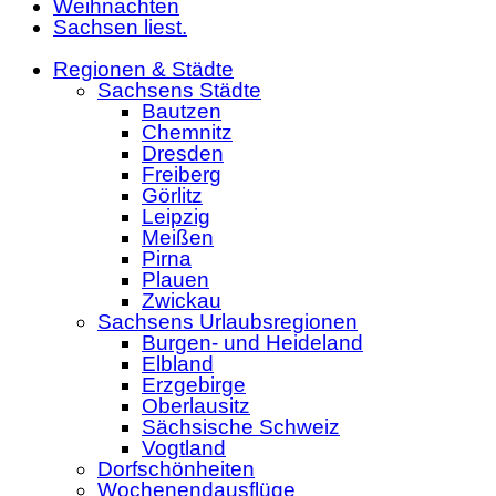
Weihnachten
Sachsen liest.
Regionen & Städte
Sachsens Städte
Bautzen
Chemnitz
Dresden
Freiberg
Görlitz
Leipzig
Meißen
Pirna
Plauen
Zwickau
Sachsens Urlaubsregionen
Burgen- und Heideland
Elbland
Erzgebirge
Oberlausitz
Sächsische Schweiz
Vogtland
Dorfschönheiten
Wochenendausflüge