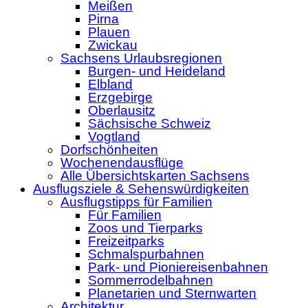
Meißen
Pirna
Plauen
Zwickau
Sachsens Urlaubsregionen
Burgen- und Heideland
Elbland
Erzgebirge
Oberlausitz
Sächsische Schweiz
Vogtland
Dorfschönheiten
Wochenendausflüge
Alle Übersichtskarten Sachsens
Ausflugsziele & Sehenswürdigkeiten
Ausflugstipps für Familien
Für Familien
Zoos und Tierparks
Freizeitparks
Schmalspurbahnen
Park- und Pioniereisenbahnen
Sommerrodelbahnen
Planetarien und Sternwarten
Architektur