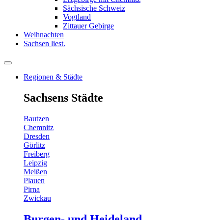
Sächsische Schweiz
Vogtland
Zittauer Gebirge
Weihnachten
Sachsen liest.
Regionen & Städte
Sachsens Städte
Bautzen
Chemnitz
Dresden
Görlitz
Freiberg
Leipzig
Meißen
Plauen
Pirna
Zwickau
Burgen- und Heideland