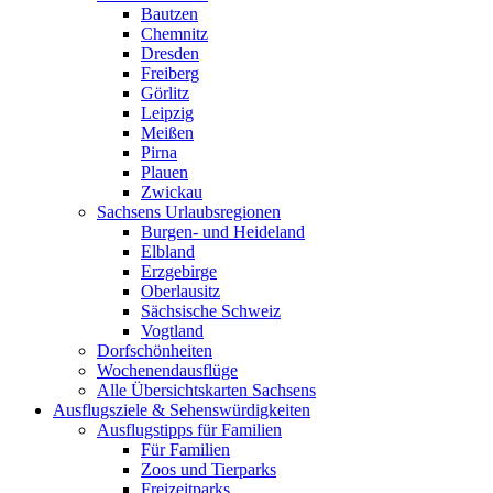
Bautzen
Chemnitz
Dresden
Freiberg
Görlitz
Leipzig
Meißen
Pirna
Plauen
Zwickau
Sachsens Urlaubsregionen
Burgen- und Heideland
Elbland
Erzgebirge
Oberlausitz
Sächsische Schweiz
Vogtland
Dorfschönheiten
Wochenendausflüge
Alle Übersichtskarten Sachsens
Ausflugsziele & Sehenswürdigkeiten
Ausflugstipps für Familien
Für Familien
Zoos und Tierparks
Freizeitparks