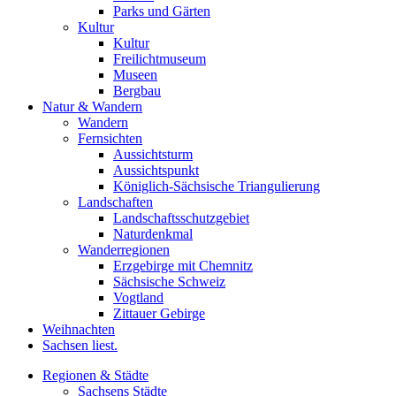
Parks und Gärten
Kultur
Kultur
Freilichtmuseum
Museen
Bergbau
Natur & Wandern
Wandern
Fernsichten
Aussichtsturm
Aussichtspunkt
Königlich-Sächsische Triangulierung
Landschaften
Landschaftsschutzgebiet
Naturdenkmal
Wanderregionen
Erzgebirge mit Chemnitz
Sächsische Schweiz
Vogtland
Zittauer Gebirge
Weihnachten
Sachsen liest.
Regionen & Städte
Sachsens Städte