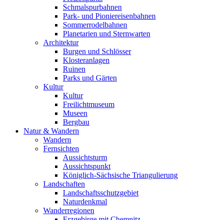
Schmalspurbahnen
Park- und Pioniereisenbahnen
Sommerrodelbahnen
Planetarien und Sternwarten
Architektur
Burgen und Schlösser
Klosteranlagen
Ruinen
Parks und Gärten
Kultur
Kultur
Freilichtmuseum
Museen
Bergbau
Natur & Wandern
Wandern
Fernsichten
Aussichtsturm
Aussichtspunkt
Königlich-Sächsische Triangulierung
Landschaften
Landschaftsschutzgebiet
Naturdenkmal
Wanderregionen
Erzgebirge mit Chemnitz