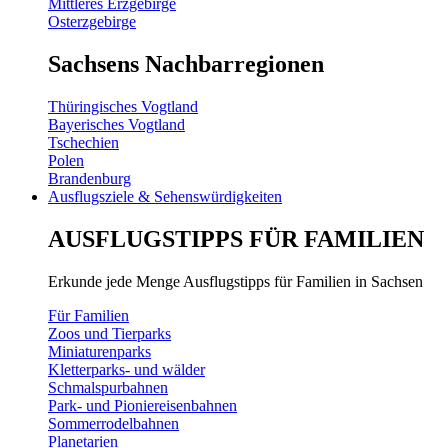
Mittleres Erzgebirge
Osterzgebirge
Sachsens Nachbarregionen
Thüringisches Vogtland
Bayerisches Vogtland
Tschechien
Polen
Brandenburg
Ausflugsziele & Sehenswürdigkeiten
AUSFLUGSTIPPS FÜR FAMILIEN
Erkunde jede Menge Ausflugstipps für Familien in Sachsen
Für Familien
Zoos und Tierparks
Miniaturenparks
Kletterparks- und wälder
Schmalspurbahnen
Park- und Pioniereisenbahnen
Sommerrodelbahnen
Planetarien