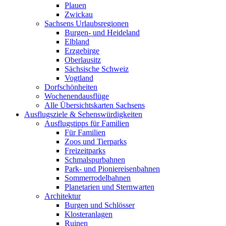
Plauen
Zwickau
Sachsens Urlaubsregionen
Burgen- und Heideland
Elbland
Erzgebirge
Oberlausitz
Sächsische Schweiz
Vogtland
Dorfschönheiten
Wochenendausflüge
Alle Übersichtskarten Sachsens
Ausflugsziele & Sehenswürdigkeiten
Ausflugstipps für Familien
Für Familien
Zoos und Tierparks
Freizeitparks
Schmalspurbahnen
Park- und Pioniereisenbahnen
Sommerrodelbahnen
Planetarien und Sternwarten
Architektur
Burgen und Schlösser
Klosteranlagen
Ruinen