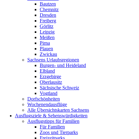
Bautzen
Chemnitz
Dresden
Freiberg
Görlitz
Leipzig
Meißen
Pirna
Plauen
Zwickau
Sachsens Urlaubsregionen
Burgen- und Heideland
Elbland
Erzgebirge
Oberlausitz
Sächsische Schweiz
Vogtland
Dorfschönheiten
Wochenendausflüge
Alle Übersichtskarten Sachsens
Ausflugsziele & Sehenswürdigkeiten
Ausflugstipps für Familien
Für Familien
Zoos und Tierparks
Freizeitparks