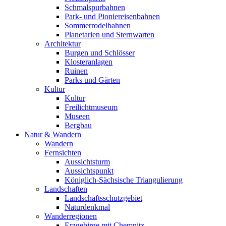
Schmalspurbahnen
Park- und Pioniereisenbahnen
Sommerrodelbahnen
Planetarien und Sternwarten
Architektur
Burgen und Schlösser
Klosteranlagen
Ruinen
Parks und Gärten
Kultur
Kultur
Freilichtmuseum
Museen
Bergbau
Natur & Wandern
Wandern
Fernsichten
Aussichtsturm
Aussichtspunkt
Königlich-Sächsische Triangulierung
Landschaften
Landschaftsschutzgebiet
Naturdenkmal
Wanderregionen
Erzgebirge mit Chemnitz