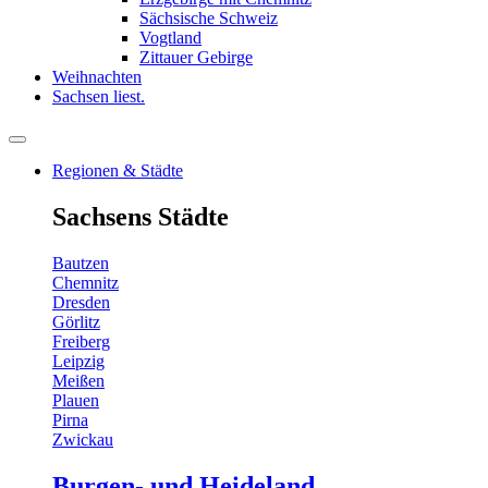
Sächsische Schweiz
Vogtland
Zittauer Gebirge
Weihnachten
Sachsen liest.
Regionen & Städte
Sachsens Städte
Bautzen
Chemnitz
Dresden
Görlitz
Freiberg
Leipzig
Meißen
Plauen
Pirna
Zwickau
Burgen- und Heideland