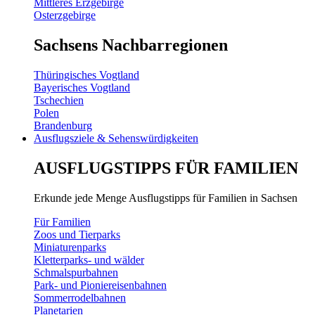
Mittleres Erzgebirge
Osterzgebirge
Sachsens Nachbarregionen
Thüringisches Vogtland
Bayerisches Vogtland
Tschechien
Polen
Brandenburg
Ausflugsziele & Sehenswürdigkeiten
AUSFLUGSTIPPS FÜR FAMILIEN
Erkunde jede Menge Ausflugstipps für Familien in Sachsen
Für Familien
Zoos und Tierparks
Miniaturenparks
Kletterparks- und wälder
Schmalspurbahnen
Park- und Pioniereisenbahnen
Sommerrodelbahnen
Planetarien