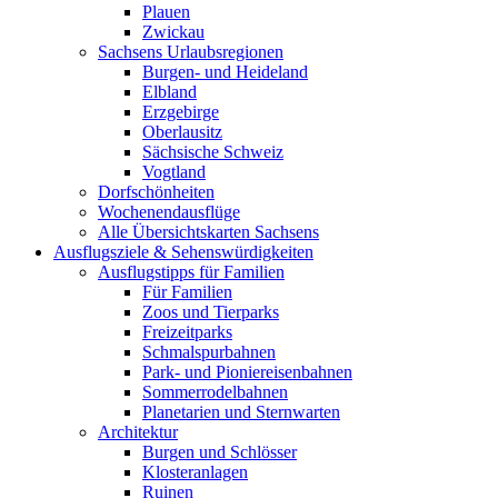
Plauen
Zwickau
Sachsens Urlaubsregionen
Burgen- und Heideland
Elbland
Erzgebirge
Oberlausitz
Sächsische Schweiz
Vogtland
Dorfschönheiten
Wochenendausflüge
Alle Übersichtskarten Sachsens
Ausflugsziele & Sehenswürdigkeiten
Ausflugstipps für Familien
Für Familien
Zoos und Tierparks
Freizeitparks
Schmalspurbahnen
Park- und Pioniereisenbahnen
Sommerrodelbahnen
Planetarien und Sternwarten
Architektur
Burgen und Schlösser
Klosteranlagen
Ruinen