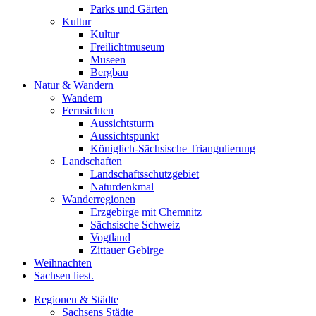
Parks und Gärten
Kultur
Kultur
Freilichtmuseum
Museen
Bergbau
Natur & Wandern
Wandern
Fernsichten
Aussichtsturm
Aussichtspunkt
Königlich-Sächsische Triangulierung
Landschaften
Landschaftsschutzgebiet
Naturdenkmal
Wanderregionen
Erzgebirge mit Chemnitz
Sächsische Schweiz
Vogtland
Zittauer Gebirge
Weihnachten
Sachsen liest.
Regionen & Städte
Sachsens Städte