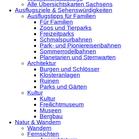
Alle Übersichtskarten Sachsens
Ausflugsziele & Sehenswürdigkeiten
Ausflugstipps für Familien
Für Familien
Zoos und Tierparks
Freizeitparks
Schmalspurbahnen
Park- und Pioniereisenbahnen
Sommerrodelbahnen
Planetarien und Sternwarten
Architektur
Burgen und Schlösser
Klosteranlagen
Ruinen
Parks und Gärten
Kultur
Kultur
Freilichtmuseum
Museen
Bergbau
Natur & Wandern
Wandern
Fernsichten