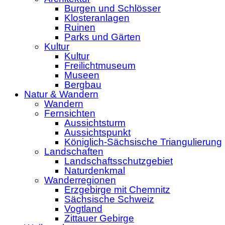
Burgen und Schlösser
Klosteranlagen
Ruinen
Parks und Gärten
Kultur
Kultur
Freilichtmuseum
Museen
Bergbau
Natur & Wandern
Wandern
Fernsichten
Aussichtsturm
Aussichtspunkt
Königlich-Sächsische Triangulierung
Landschaften
Landschaftsschutzgebiet
Naturdenkmal
Wanderregionen
Erzgebirge mit Chemnitz
Sächsische Schweiz
Vogtland
Zittauer Gebirge