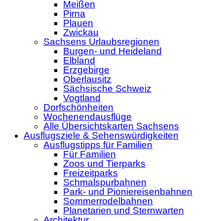
Meißen
Pirna
Plauen
Zwickau
Sachsens Urlaubsregionen
Burgen- und Heideland
Elbland
Erzgebirge
Oberlausitz
Sächsische Schweiz
Vogtland
Dorfschönheiten
Wochenendausflüge
Alle Übersichtskarten Sachsens
Ausflugsziele & Sehenswürdigkeiten
Ausflugstipps für Familien
Für Familien
Zoos und Tierparks
Freizeitparks
Schmalspurbahnen
Park- und Pioniereisenbahnen
Sommerrodelbahnen
Planetarien und Sternwarten
Architektur