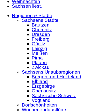
Weihnachten
Sachsen liest.
Regionen & Städte
Sachsens Städte
Bautzen
Chemnitz
Dresden
Freiberg
Görlitz
Leipzig
Meißen
Pirna
Plauen
Zwickau
Sachsens Urlaubsregionen
Burgen- und Heideland
Elbland
Erzgebirge
Oberlausitz
Sächsische Schweiz
Vogtland
Dorfschönheiten
Wochenendausflüge