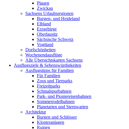
Plauen
Zwickau
Sachsens Urlaubsregionen
Burgen- und Heideland
Elbland
Erzgebirge
Oberlausitz
Sächsische Schweiz
Vogtland
Dorfschönheiten
Wochenendausflüge
Alle Übersichtskarten Sachsens
Ausflugsziele & Sehenswürdigkeiten
Ausflugstipps für Familien
Für Familien
Zoos und Tierparks
Freizeitparks
Schmalspurbahnen
Park- und Pioniereisenbahnen
Sommerrodelbahnen
Planetarien und Sternwarten
Architektur
Burgen und Schlösser
Klosteranlagen
Ruinen