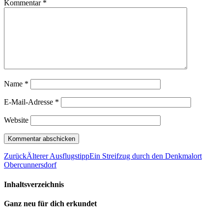
Kommentar
*
Name
*
E-Mail-Adresse
*
Website
Zurück
Älterer Ausflugstipp
Ein Streifzug durch den Denkmalort
Obercunnersdorf
Inhaltsverzeichnis
Ganz neu für dich erkundet