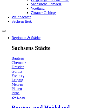
Sächsische Schweiz
Vogtland
Zittauer Gebirge
Weihnachten
Sachsen liest.
Regionen & Städte
Sachsens Städte
Bautzen
Chemnitz
Dresden
Görlitz
Freiberg
Leipzig
Meißen
Plauen
Pirna
Zwickau
Burgen- und Heideland