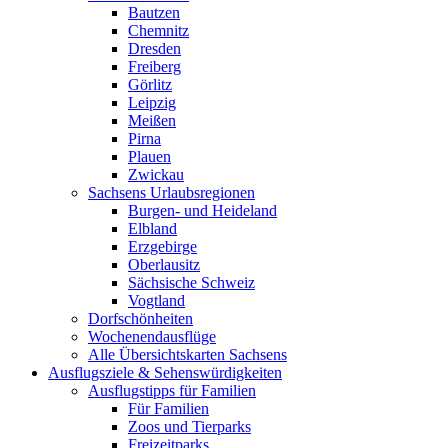
Bautzen
Chemnitz
Dresden
Freiberg
Görlitz
Leipzig
Meißen
Pirna
Plauen
Zwickau
Sachsens Urlaubsregionen
Burgen- und Heideland
Elbland
Erzgebirge
Oberlausitz
Sächsische Schweiz
Vogtland
Dorfschönheiten
Wochenendausflüge
Alle Übersichtskarten Sachsens
Ausflugsziele & Sehenswürdigkeiten
Ausflugstipps für Familien
Für Familien
Zoos und Tierparks
Freizeitparks