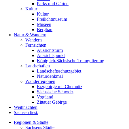
Parks und Gärten
Kultur
Kultur
Freilichtmuseum
Museen
Bergbau
Natur & Wandern
Wandern
Fernsichten
Aussichtsturm
Aussichtspunkt
Königlich-Sächsische Triangulierung
Landschaften
Landschaftsschutzgebiet
Naturdenkmal
Wanderregionen
Erzgebirge mit Chemnitz
Sächsische Schweiz
Vogtland
Zittauer Gebirge
Weihnachten
Sachsen liest.
Regionen & Städte
Sachsens Städte