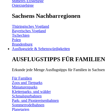
Mittleres Erzgebirge
Osterzgebirge
Sachsens Nachbarregionen
Thüringisches Vogtland
Bayerisches Vogtland
Tschechien
Polen
Brandenburg
Ausflugsziele & Sehenswürdigkeiten
AUSFLUGSTIPPS FÜR FAMILIEN
Erkunde jede Menge Ausflugstipps für Familien in Sachsen
Für Familien
Zoos und Tierparks
Miniaturenparks
Kletterparks- und wälder
Schmalspurbahnen
Park- und Pioniereisenbahnen
Sommerrodelbahnen
Planetarien