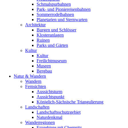
Schmalspurbahnen
Park- und Pioniereisenbahnen
Sommerrodelbahnen
Planetarien und Sternwarten
Architektur
Burgen und Schlösser
Klosteranlagen
Ruinen
Parks und Gärten
Kultur
Kultur
Freilichtmuseum
Museen
Bergbau
Natur & Wandern
Wandern
Fernsichten
Aussichtsturm
Aussichtspunkt
Königlich-Sächsische Triangulierung
Landschaften
Landschaftsschutzgebiet
Naturdenkmal
Wanderregionen
Erzgebirge mit Chemnitz