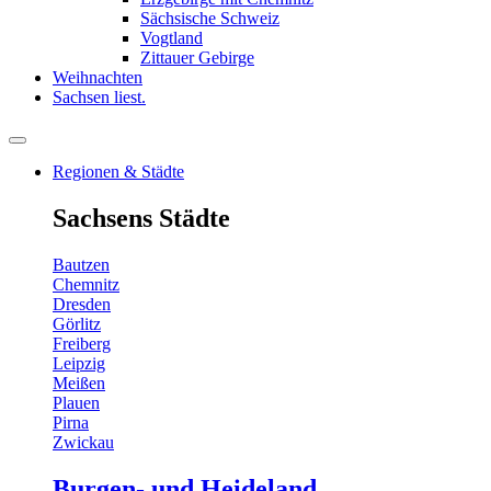
Sächsische Schweiz
Vogtland
Zittauer Gebirge
Weihnachten
Sachsen liest.
Regionen & Städte
Sachsens Städte
Bautzen
Chemnitz
Dresden
Görlitz
Freiberg
Leipzig
Meißen
Plauen
Pirna
Zwickau
Burgen- und Heideland