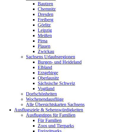
Bautzen
Chemnitz
Dresden
Freiberg
Görlitz
Leipzig
Meißen
Pirna
Plauen
Zwickau
Sachsens Urlaubsregionen
Burgen- und Heideland
Elbland
Erzgebirge
Oberlausitz
Sächsische Schweiz
Vogtland
Dorfschönheiten
Wochenendausflüge
Alle Übersichtskarten Sachsens
Ausflugsziele & Sehenswürdigkeiten
Ausflugstipps für Familien
Für Familien
Zoos und Tierparks
Freizeitparks