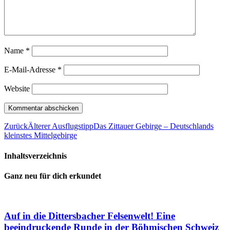
Name
*
E-Mail-Adresse
*
Website
Zurück
Älterer Ausflugstipp
Das Zittauer Gebirge – Deutschlands
kleinstes Mittelgebirge
Inhaltsverzeichnis
Ganz neu für dich erkundet
Auf in die Dittersbacher Felsenwelt! Eine
beeindruckende Runde in der Böhmischen Schweiz