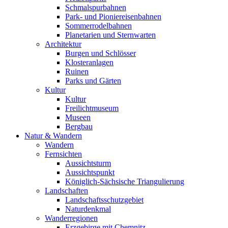
Schmalspurbahnen
Park- und Pioniereisenbahnen
Sommerrodelbahnen
Planetarien und Sternwarten
Architektur
Burgen und Schlösser
Klosteranlagen
Ruinen
Parks und Gärten
Kultur
Kultur
Freilichtmuseum
Museen
Bergbau
Natur & Wandern
Wandern
Fernsichten
Aussichtsturm
Aussichtspunkt
Königlich-Sächsische Triangulierung
Landschaften
Landschaftsschutzgebiet
Naturdenkmal
Wanderregionen
Erzgebirge mit Chemnitz