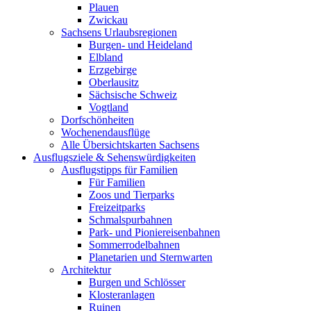
Plauen
Zwickau
Sachsens Urlaubsregionen
Burgen- und Heideland
Elbland
Erzgebirge
Oberlausitz
Sächsische Schweiz
Vogtland
Dorfschönheiten
Wochenendausflüge
Alle Übersichtskarten Sachsens
Ausflugsziele & Sehenswürdigkeiten
Ausflugstipps für Familien
Für Familien
Zoos und Tierparks
Freizeitparks
Schmalspurbahnen
Park- und Pioniereisenbahnen
Sommerrodelbahnen
Planetarien und Sternwarten
Architektur
Burgen und Schlösser
Klosteranlagen
Ruinen