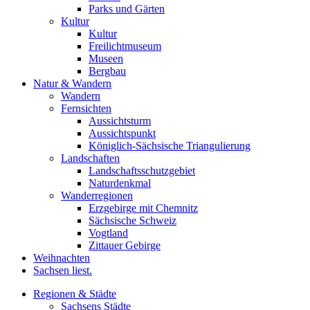
Parks und Gärten
Kultur
Kultur
Freilichtmuseum
Museen
Bergbau
Natur & Wandern
Wandern
Fernsichten
Aussichtsturm
Aussichtspunkt
Königlich-Sächsische Triangulierung
Landschaften
Landschaftsschutzgebiet
Naturdenkmal
Wanderregionen
Erzgebirge mit Chemnitz
Sächsische Schweiz
Vogtland
Zittauer Gebirge
Weihnachten
Sachsen liest.
Regionen & Städte
Sachsens Städte