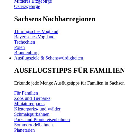
Mittleres Erzgebirge
Osterzgebirge
Sachsens Nachbarregionen
Thüringisches Vogtland
Bayerisches Vogtland
Tschechien
Polen
Brandenburg
Ausflugsziele & Sehenswürdigkeiten
AUSFLUGSTIPPS FÜR FAMILIEN
Erkunde jede Menge Ausflugstipps für Familien in Sachsen
Für Familien
Zoos und Tierparks
Miniaturenparks
Kletterparks- und wälder
Schmalspurbahnen
Park- und Pioniereisenbahnen
Sommerrodelbahnen
Planetarien