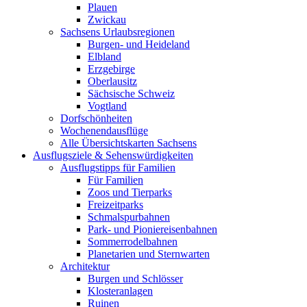
Plauen
Zwickau
Sachsens Urlaubsregionen
Burgen- und Heideland
Elbland
Erzgebirge
Oberlausitz
Sächsische Schweiz
Vogtland
Dorfschönheiten
Wochenendausflüge
Alle Übersichtskarten Sachsens
Ausflugsziele & Sehenswürdigkeiten
Ausflugstipps für Familien
Für Familien
Zoos und Tierparks
Freizeitparks
Schmalspurbahnen
Park- und Pioniereisenbahnen
Sommerrodelbahnen
Planetarien und Sternwarten
Architektur
Burgen und Schlösser
Klosteranlagen
Ruinen