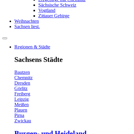
Sächsische Schweiz
Vogtland
Zittauer Gebirge
Weihnachten
Sachsen liest.
Regionen & Städte
Sachsens Städte
Bautzen
Chemnitz
Dresden
Görlitz
Freiberg
Leipzig
Meißen
Plauen
Pirna
Zwickau
Burgen- und Heideland