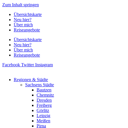
Zum Inhalt springen
Übersichtskarte
Neu hier?
Über mich
Reiseangebote
Übersichtskarte
Neu hier?
Über mich
Reiseangebote
Facebook
Twitter
Instagram
Regionen & Städte
Sachsens Städte
Bautzen
Chemnitz
Dresden
Freiberg
Görlitz
Leipzig
Meißen
Pirna