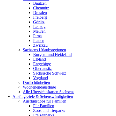
Bautzen
Chemnitz
Dresden
Freiberg
Görlitz
Leipzig
Meißen
Pirna
Plauen
Zwickau
Sachsens Urlaubsregionen
Burgen- und Heideland
Elbland
Erzgebirge
Oberlausitz
Sächsische Schweiz
Vogtland
Dorfschönheiten
Wochenendausflüge
Alle Übersichtskarten Sachsens
Ausflugsziele & Sehenswürdigkeiten
Ausflugstipps für Familien
Für Familien
Zoos und Tierparks
Freizeitparks