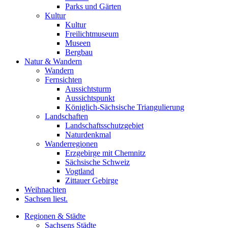
Parks und Gärten
Kultur
Kultur
Freilichtmuseum
Museen
Bergbau
Natur & Wandern
Wandern
Fernsichten
Aussichtsturm
Aussichtspunkt
Königlich-Sächsische Triangulierung
Landschaften
Landschaftsschutzgebiet
Naturdenkmal
Wanderregionen
Erzgebirge mit Chemnitz
Sächsische Schweiz
Vogtland
Zittauer Gebirge
Weihnachten
Sachsen liest.
Regionen & Städte
Sachsens Städte