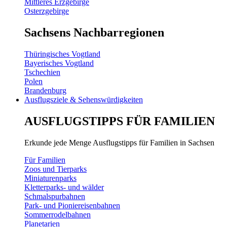
Mittleres Erzgebirge
Osterzgebirge
Sachsens Nachbarregionen
Thüringisches Vogtland
Bayerisches Vogtland
Tschechien
Polen
Brandenburg
Ausflugsziele & Sehenswürdigkeiten
AUSFLUGSTIPPS FÜR FAMILIEN
Erkunde jede Menge Ausflugstipps für Familien in Sachsen
Für Familien
Zoos und Tierparks
Miniaturenparks
Kletterparks- und wälder
Schmalspurbahnen
Park- und Pioniereisenbahnen
Sommerrodelbahnen
Planetarien