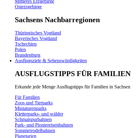
Mittleres Erzgebirge
Osterzgebirge
Sachsens Nachbarregionen
Thüringisches Vogtland
Bayerisches Vogtland
Tschechien
Polen
Brandenburg
Ausflugsziele & Sehenswürdigkeiten
AUSFLUGSTIPPS FÜR FAMILIEN
Erkunde jede Menge Ausflugstipps für Familien in Sachsen
Für Familien
Zoos und Tierparks
Miniaturenparks
Kletterparks- und wälder
Schmalspurbahnen
Park- und Pioniereisenbahnen
Sommerrodelbahnen
Planetarien