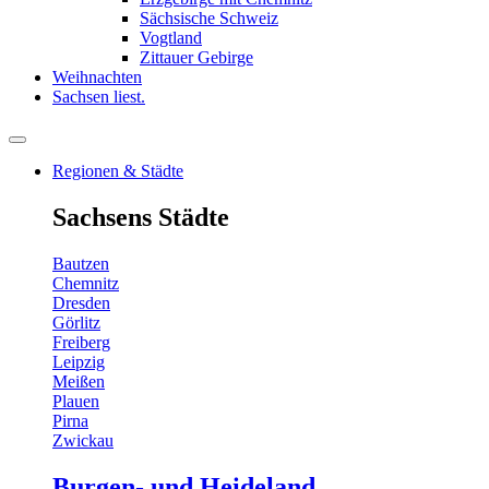
Sächsische Schweiz
Vogtland
Zittauer Gebirge
Weihnachten
Sachsen liest.
Regionen & Städte
Sachsens Städte
Bautzen
Chemnitz
Dresden
Görlitz
Freiberg
Leipzig
Meißen
Plauen
Pirna
Zwickau
Burgen- und Heideland