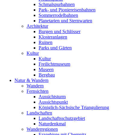
Schmalspurbahnen
Park- und Pioniereisenbahnen
Sommerrodelbahnen
Planetarien und Sternwarten
Architektur
Burgen und Schlösser
Klosteranlagen
Ruinen
Parks und Gärten
Kultur
Kultur
Freilichtmuseum
Museen
Bergbau
Natur & Wandern
Wandern
Fernsichten
Aussichtsturm
Aussichtspunkt
Königlich-Sächsische Triangulierung
Landschaften
Landschaftsschutzgebiet
Naturdenkmal
Wanderregionen
Erzgebirge mit Chemnitz