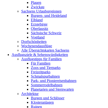
Plauen
Zwickau
Sachsens Urlaubsregionen
Burgen- und Heideland
Elbland
Erzgebirge
Oberlausitz
Sächsische Schweiz
Vogtland
Dorfschönheiten
Wochenendausflüge
Alle Übersichtskarten Sachsens
Ausflugsziele & Sehenswürdigkeiten
Ausflugstipps für Familien
Für Familien
Zoos und Tierparks
Freizeitparks
Schmalspurbahnen
Park- und Pioniereisenbahnen
Sommerrodelbahnen
Planetarien und Sternwarten
Architektur
Burgen und Schlösser
Klosteranlagen
Ruinen