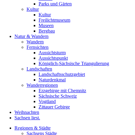
Parks und Gärten
Kultur
Kultur
Freilichtmuseum
Museen
Bergbau
Natur & Wandern
Wandern
Fernsichten
Aussichtsturm
Aussichtspunkt
Königlich-Sächsische Triangulierung
Landschaften
Landschaftsschutzgebiet
Naturdenkmal
Wanderregionen
Erzgebirge mit Chemnitz
Sächsische Schweiz
Vogtland
Zittauer Gebirge
Weihnachten
Sachsen liest.
Regionen & Städte
Sachsens Städte