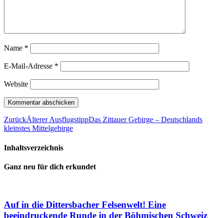
Name
*
E-Mail-Adresse
*
Website
Zurück
Älterer Ausflugstipp
Das Zittauer Gebirge – Deutschlands
kleinstes Mittelgebirge
Inhaltsverzeichnis
Ganz neu für dich erkundet
Auf in die Dittersbacher Felsenwelt! Eine
beeindruckende Runde in der Böhmischen Schweiz