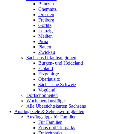
Bautzen
Chemnitz
Dresden
Freiberg
Görlitz
Leipzig
Meißen
Pirna
Plauen
Zwickau
Sachsens Urlaubsregionen
Burgen- und Heideland
Elbland
Erzgebirge
Oberlausitz
Sächsische Schweiz
Vogtland
Dorfschönheiten
Wochenendausflüge
Alle Übersichtskarten Sachsens
Ausflugsziele & Sehenswürdigkeiten
Ausflugstipps für Familien
Für Familien
Zoos und Tierparks
Freizeitparks