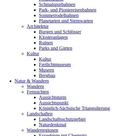
Schmalspurbahnen
Park- und Pioniereisenbahnen
Sommerrodelbahnen
Planetarien und Sternwarten
Architektur
Burgen und Schlösser
Klosteranlagen
Ruinen
Parks und Gärten
Kultur
Kultur
Freilichtmuseum
Museen
Bergbau
Natur & Wandern
Wandern
Fernsichten
Aussichtsturm
Aussichtspunkt
Königlich-Sächsische Triangulierung
Landschaften
Landschaftsschutzgebiet
Naturdenkmal
Wanderregionen
Erzgebirge mit Chemnitz