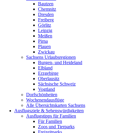
Bautzen
Chemnitz
Dresden
Freiberg
Görlitz
Leipzig
Meißen
Pirna
Plauen
Zwickau
Sachsens Urlaubsregionen
Burgen- und Heideland
Elbland
Erzgebirge
Oberlausitz
Sächsische Schweiz
Vogtland
Dorfschönheiten
Wochenendausflüge
Alle Übersichtskarten Sachsens
Ausflugsziele & Sehenswürdigkeiten
Ausflugstipps für Familien
Für Familien
Zoos und Tierparks
Freizeitparks