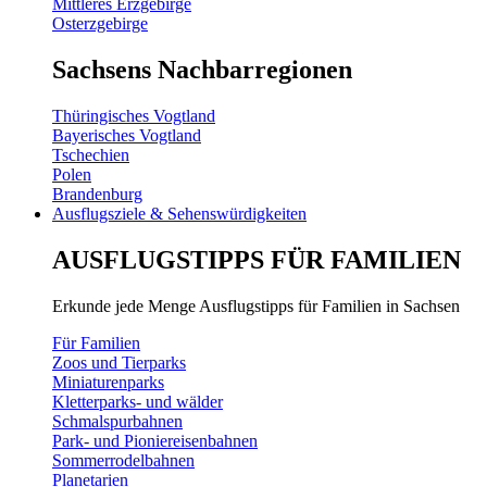
Mittleres Erzgebirge
Osterzgebirge
Sachsens Nachbarregionen
Thüringisches Vogtland
Bayerisches Vogtland
Tschechien
Polen
Brandenburg
Ausflugsziele & Sehenswürdigkeiten
AUSFLUGSTIPPS FÜR FAMILIEN
Erkunde jede Menge Ausflugstipps für Familien in Sachsen
Für Familien
Zoos und Tierparks
Miniaturenparks
Kletterparks- und wälder
Schmalspurbahnen
Park- und Pioniereisenbahnen
Sommerrodelbahnen
Planetarien