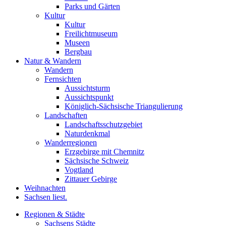
Parks und Gärten
Kultur
Kultur
Freilichtmuseum
Museen
Bergbau
Natur & Wandern
Wandern
Fernsichten
Aussichtsturm
Aussichtspunkt
Königlich-Sächsische Triangulierung
Landschaften
Landschaftsschutzgebiet
Naturdenkmal
Wanderregionen
Erzgebirge mit Chemnitz
Sächsische Schweiz
Vogtland
Zittauer Gebirge
Weihnachten
Sachsen liest.
Regionen & Städte
Sachsens Städte