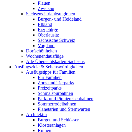
Plauen
Zwickau
Sachsens Urlaubsregionen
Burgen- und Heideland
Elbland
Erzgebirge
Oberlausitz
Sächsische Schweiz
Vogtland
Dorfschönheiten
Wochenendausflüge
Alle Übersichtskarten Sachsens
Ausflugsziele & Sehenswürdigkeiten
Ausflugstipps für Familien
Für Familien
Zoos und Tierparks
Freizeitparks
Schmalspurbahnen
Park- und Pioniereisenbahnen
Sommerrodelbahnen
Planetarien und Sternwarten
Architektur
Burgen und Schlösser
Klosteranlagen
Ruinen