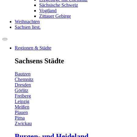
Sächsische Schweiz
Vogtland
Zittauer Gebirge
Weihnachten
Sachsen liest.
Regionen & Städte
Sachsens Städte
Bautzen
Chemnitz
Dresden
Görlitz
Freiberg
Leipzig
Meißen
Plauen
Pirna
Zwickau
Burgen- und Heideland