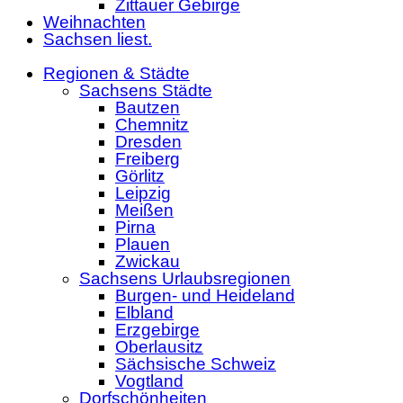
Zittauer Gebirge
Weihnachten
Sachsen liest.
Regionen & Städte
Sachsens Städte
Bautzen
Chemnitz
Dresden
Freiberg
Görlitz
Leipzig
Meißen
Pirna
Plauen
Zwickau
Sachsens Urlaubsregionen
Burgen- und Heideland
Elbland
Erzgebirge
Oberlausitz
Sächsische Schweiz
Vogtland
Dorfschönheiten