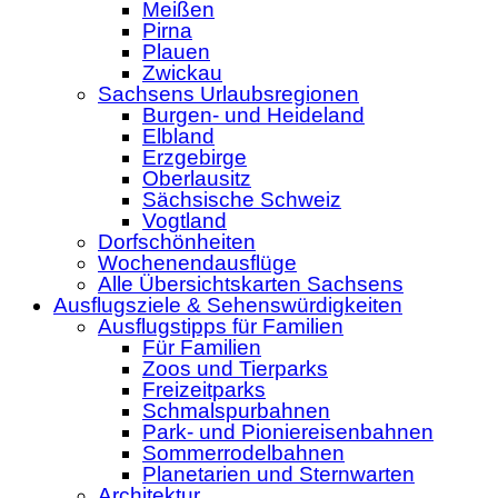
Meißen
Pirna
Plauen
Zwickau
Sachsens Urlaubsregionen
Burgen- und Heideland
Elbland
Erzgebirge
Oberlausitz
Sächsische Schweiz
Vogtland
Dorfschönheiten
Wochenendausflüge
Alle Übersichtskarten Sachsens
Ausflugsziele & Sehenswürdigkeiten
Ausflugstipps für Familien
Für Familien
Zoos und Tierparks
Freizeitparks
Schmalspurbahnen
Park- und Pioniereisenbahnen
Sommerrodelbahnen
Planetarien und Sternwarten
Architektur