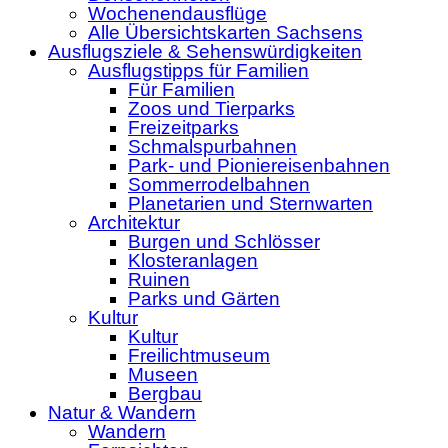
Wochenendausflüge
Alle Übersichtskarten Sachsens
Ausflugsziele & Sehenswürdigkeiten
Ausflugstipps für Familien
Für Familien
Zoos und Tierparks
Freizeitparks
Schmalspurbahnen
Park- und Pioniereisenbahnen
Sommerrodelbahnen
Planetarien und Sternwarten
Architektur
Burgen und Schlösser
Klosteranlagen
Ruinen
Parks und Gärten
Kultur
Kultur
Freilichtmuseum
Museen
Bergbau
Natur & Wandern
Wandern