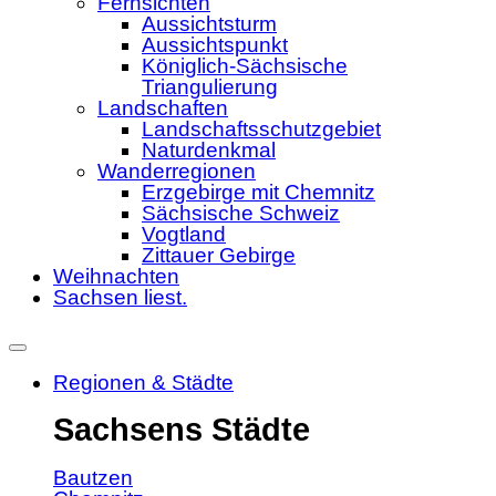
Fernsichten
Aussichtsturm
Aussichtspunkt
Königlich-Sächsische
Triangulierung
Landschaften
Landschaftsschutzgebiet
Naturdenkmal
Wanderregionen
Erzgebirge mit Chemnitz
Sächsische Schweiz
Vogtland
Zittauer Gebirge
Weihnachten
Sachsen liest.
Regionen & Städte
Sachsens Städte
Bautzen