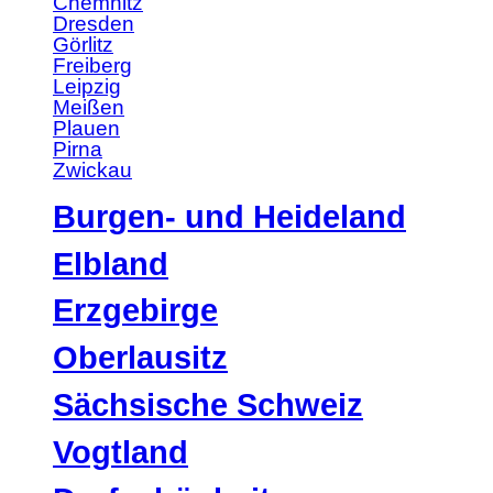
Chemnitz
Dresden
Görlitz
Freiberg
Leipzig
Meißen
Plauen
Pirna
Zwickau
Burgen- und Heideland
Elbland
Erzgebirge
Oberlausitz
Sächsische Schweiz
Vogtland