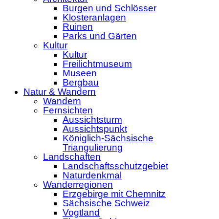
Burgen und Schlösser
Klosteranlagen
Ruinen
Parks und Gärten
Kultur
Kultur
Freilichtmuseum
Museen
Bergbau
Natur & Wandern
Wandern
Fernsichten
Aussichtsturm
Aussichtspunkt
Königlich-Sächsische
Triangulierung
Landschaften
Landschaftsschutzgebiet
Naturdenkmal
Wanderregionen
Erzgebirge mit Chemnitz
Sächsische Schweiz
Vogtland