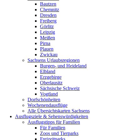
Bautzen
Chemnitz
Dresden
Freiberg
Görlitz
Leipzig
Meißen
Pirna
Plauen
Zwickau
Sachsens Urlaubsregionen
Burgen- und Heideland
Elbland
Erzgebirge
Oberlausitz
Sächsische Schweiz
Vogtland
Dorfschönheiten
Wochenendausflüge
Alle Übersichtskarten Sachsens
Ausflugsziele & Sehenswürdigkeiten
Ausflugstipps für Familien
Für Familien
Zoos und Tierparks
Freizeitparks