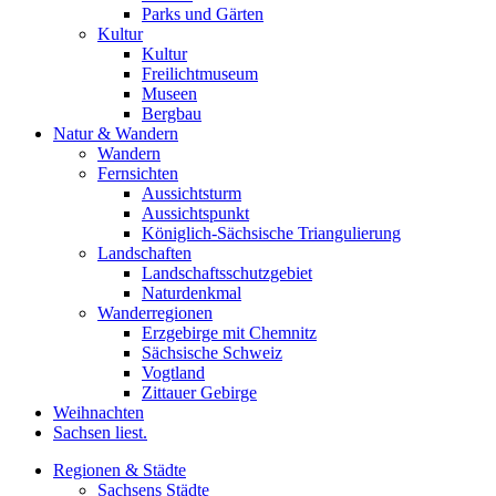
Parks und Gärten
Kultur
Kultur
Freilichtmuseum
Museen
Bergbau
Natur & Wandern
Wandern
Fernsichten
Aussichtsturm
Aussichtspunkt
Königlich-Sächsische Triangulierung
Landschaften
Landschaftsschutzgebiet
Naturdenkmal
Wanderregionen
Erzgebirge mit Chemnitz
Sächsische Schweiz
Vogtland
Zittauer Gebirge
Weihnachten
Sachsen liest.
Regionen & Städte
Sachsens Städte