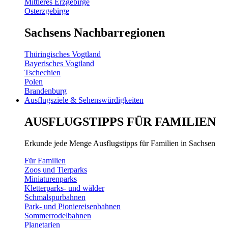
Mittleres Erzgebirge
Osterzgebirge
Sachsens Nachbarregionen
Thüringisches Vogtland
Bayerisches Vogtland
Tschechien
Polen
Brandenburg
Ausflugsziele & Sehenswürdigkeiten
AUSFLUGSTIPPS FÜR FAMILIEN
Erkunde jede Menge Ausflugstipps für Familien in Sachsen
Für Familien
Zoos und Tierparks
Miniaturenparks
Kletterparks- und wälder
Schmalspurbahnen
Park- und Pioniereisenbahnen
Sommerrodelbahnen
Planetarien