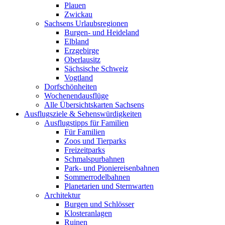
Plauen
Zwickau
Sachsens Urlaubsregionen
Burgen- und Heideland
Elbland
Erzgebirge
Oberlausitz
Sächsische Schweiz
Vogtland
Dorfschönheiten
Wochenendausflüge
Alle Übersichtskarten Sachsens
Ausflugsziele & Sehenswürdigkeiten
Ausflugstipps für Familien
Für Familien
Zoos und Tierparks
Freizeitparks
Schmalspurbahnen
Park- und Pioniereisenbahnen
Sommerrodelbahnen
Planetarien und Sternwarten
Architektur
Burgen und Schlösser
Klosteranlagen
Ruinen