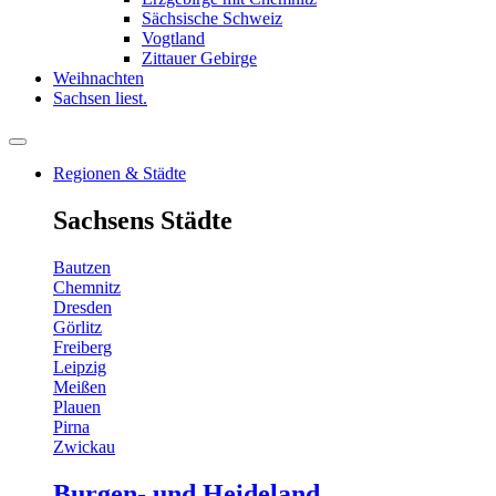
Sächsische Schweiz
Vogtland
Zittauer Gebirge
Weihnachten
Sachsen liest.
Regionen & Städte
Sachsens Städte
Bautzen
Chemnitz
Dresden
Görlitz
Freiberg
Leipzig
Meißen
Plauen
Pirna
Zwickau
Burgen- und Heideland