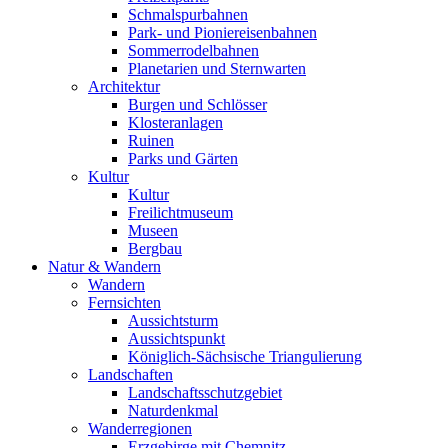
Schmalspurbahnen
Park- und Pioniereisenbahnen
Sommerrodelbahnen
Planetarien und Sternwarten
Architektur
Burgen und Schlösser
Klosteranlagen
Ruinen
Parks und Gärten
Kultur
Kultur
Freilichtmuseum
Museen
Bergbau
Natur & Wandern
Wandern
Fernsichten
Aussichtsturm
Aussichtspunkt
Königlich-Sächsische Triangulierung
Landschaften
Landschaftsschutzgebiet
Naturdenkmal
Wanderregionen
Erzgebirge mit Chemnitz