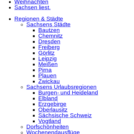
Weihnachten
Sachsen liest.
Regionen & Städte
Sachsens Städte
Bautzen
Chemnitz
Dresden
Freiberg
Görlitz
Leipzig
Meißen
Pirna
Plauen
Zwickau
Sachsens Urlaubsregionen
Burgen- und Heideland
Elbland
Erzgebirge
Oberlausitz
Sächsische Schweiz
Vogtland
Dorfschönheiten
Wochenendausflüge