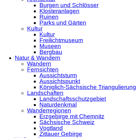
Burgen und Schlösser
Klosteranlagen
Ruinen
Parks und Gärten
Kultur
Kultur
Freilichtmuseum
Museen
Bergbau
Natur & Wandern
Wandern
Fernsichten
Aussichtsturm
Aussichtspunkt
Königlich-Sächsische Triangulierung
Landschaften
Landschaftsschutzgebiet
Naturdenkmal
Wanderregionen
Erzgebirge mit Chemnitz
Sächsische Schweiz
Vogtland
Zittauer Gebirge