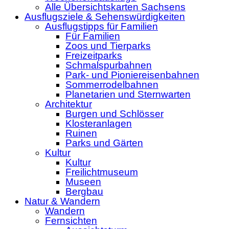
Alle Übersichtskarten Sachsens
Ausflugsziele & Sehenswürdigkeiten
Ausflugstipps für Familien
Für Familien
Zoos und Tierparks
Freizeitparks
Schmalspurbahnen
Park- und Pioniereisenbahnen
Sommerrodelbahnen
Planetarien und Sternwarten
Architektur
Burgen und Schlösser
Klosteranlagen
Ruinen
Parks und Gärten
Kultur
Kultur
Freilichtmuseum
Museen
Bergbau
Natur & Wandern
Wandern
Fernsichten