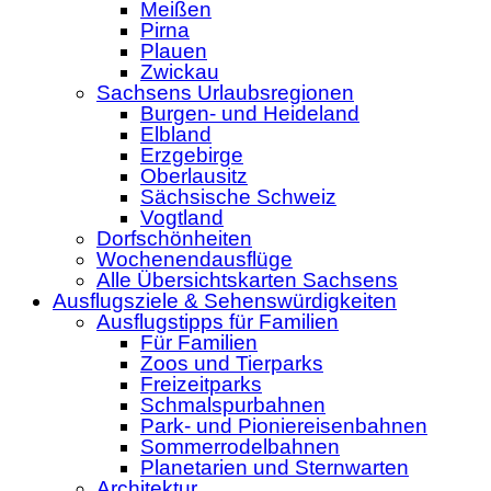
Meißen
Pirna
Plauen
Zwickau
Sachsens Urlaubsregionen
Burgen- und Heideland
Elbland
Erzgebirge
Oberlausitz
Sächsische Schweiz
Vogtland
Dorfschönheiten
Wochenendausflüge
Alle Übersichtskarten Sachsens
Ausflugsziele & Sehenswürdigkeiten
Ausflugstipps für Familien
Für Familien
Zoos und Tierparks
Freizeitparks
Schmalspurbahnen
Park- und Pioniereisenbahnen
Sommerrodelbahnen
Planetarien und Sternwarten
Architektur