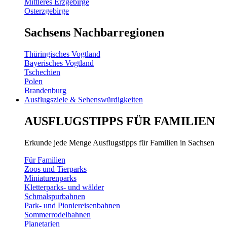
Mittleres Erzgebirge
Osterzgebirge
Sachsens Nachbarregionen
Thüringisches Vogtland
Bayerisches Vogtland
Tschechien
Polen
Brandenburg
Ausflugsziele & Sehenswürdigkeiten
AUSFLUGSTIPPS FÜR FAMILIEN
Erkunde jede Menge Ausflugstipps für Familien in Sachsen
Für Familien
Zoos und Tierparks
Miniaturenparks
Kletterparks- und wälder
Schmalspurbahnen
Park- und Pioniereisenbahnen
Sommerrodelbahnen
Planetarien