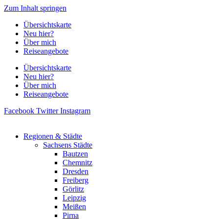
Zum Inhalt springen
Übersichtskarte
Neu hier?
Über mich
Reiseangebote
Übersichtskarte
Neu hier?
Über mich
Reiseangebote
Facebook
Twitter
Instagram
Regionen & Städte
Sachsens Städte
Bautzen
Chemnitz
Dresden
Freiberg
Görlitz
Leipzig
Meißen
Pirna