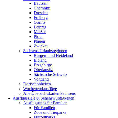
Bautzen
Chemnitz
Dresden
Freiberg
Görlitz
Leipzig
Meißen
Pirna
Plauen
Zwickau
Sachsens Urlaubsregionen
Burgen- und Heideland
Elbland
Erzgebirge
Oberlausitz
Sächsische Schweiz
Vogtland
Dorfschönheiten
Wochenendausflüge
Alle Übersichtskarten Sachsens
Ausflugsziele & Sehenswürdigkeiten
Ausflugstipps für Familien
Für Familien
Zoos und Tierparks
Freizeitparks