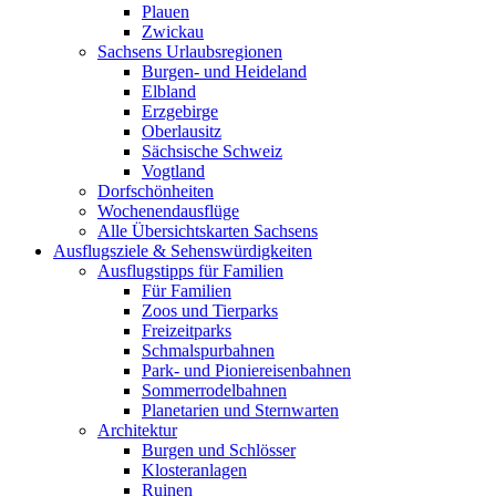
Plauen
Zwickau
Sachsens Urlaubsregionen
Burgen- und Heideland
Elbland
Erzgebirge
Oberlausitz
Sächsische Schweiz
Vogtland
Dorfschönheiten
Wochenendausflüge
Alle Übersichtskarten Sachsens
Ausflugsziele & Sehenswürdigkeiten
Ausflugstipps für Familien
Für Familien
Zoos und Tierparks
Freizeitparks
Schmalspurbahnen
Park- und Pioniereisenbahnen
Sommerrodelbahnen
Planetarien und Sternwarten
Architektur
Burgen und Schlösser
Klosteranlagen
Ruinen