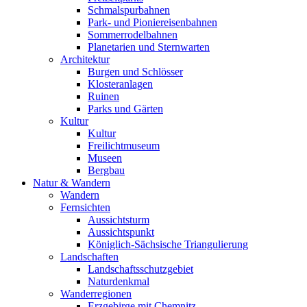
Schmalspurbahnen
Park- und Pioniereisenbahnen
Sommerrodelbahnen
Planetarien und Sternwarten
Architektur
Burgen und Schlösser
Klosteranlagen
Ruinen
Parks und Gärten
Kultur
Kultur
Freilichtmuseum
Museen
Bergbau
Natur & Wandern
Wandern
Fernsichten
Aussichtsturm
Aussichtspunkt
Königlich-Sächsische Triangulierung
Landschaften
Landschaftsschutzgebiet
Naturdenkmal
Wanderregionen
Erzgebirge mit Chemnitz