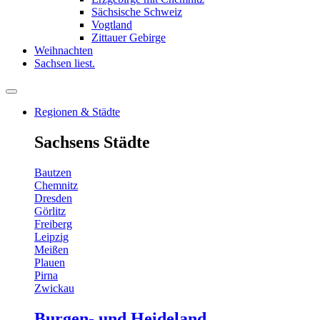
Sächsische Schweiz
Vogtland
Zittauer Gebirge
Weihnachten
Sachsen liest.
Regionen & Städte
Sachsens Städte
Bautzen
Chemnitz
Dresden
Görlitz
Freiberg
Leipzig
Meißen
Plauen
Pirna
Zwickau
Burgen- und Heideland