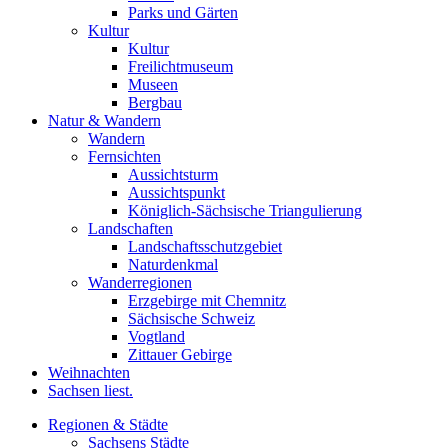
Parks und Gärten
Kultur
Kultur
Freilichtmuseum
Museen
Bergbau
Natur & Wandern
Wandern
Fernsichten
Aussichtsturm
Aussichtspunkt
Königlich-Sächsische Triangulierung
Landschaften
Landschaftsschutzgebiet
Naturdenkmal
Wanderregionen
Erzgebirge mit Chemnitz
Sächsische Schweiz
Vogtland
Zittauer Gebirge
Weihnachten
Sachsen liest.
Regionen & Städte
Sachsens Städte