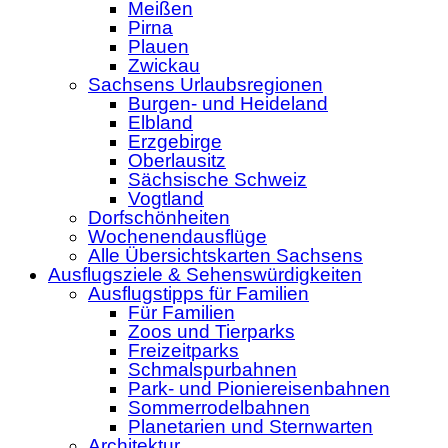
Meißen
Pirna
Plauen
Zwickau
Sachsens Urlaubsregionen
Burgen- und Heideland
Elbland
Erzgebirge
Oberlausitz
Sächsische Schweiz
Vogtland
Dorfschönheiten
Wochenendausflüge
Alle Übersichtskarten Sachsens
Ausflugsziele & Sehenswürdigkeiten
Ausflugstipps für Familien
Für Familien
Zoos und Tierparks
Freizeitparks
Schmalspurbahnen
Park- und Pioniereisenbahnen
Sommerrodelbahnen
Planetarien und Sternwarten
Architektur