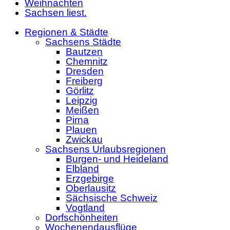
Weihnachten
Sachsen liest.
Regionen & Städte
Sachsens Städte
Bautzen
Chemnitz
Dresden
Freiberg
Görlitz
Leipzig
Meißen
Pirna
Plauen
Zwickau
Sachsens Urlaubsregionen
Burgen- und Heideland
Elbland
Erzgebirge
Oberlausitz
Sächsische Schweiz
Vogtland
Dorfschönheiten
Wochenendausflüge