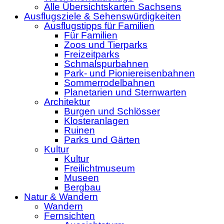
Alle Übersichtskarten Sachsens
Ausflugsziele & Sehenswürdigkeiten
Ausflugstipps für Familien
Für Familien
Zoos und Tierparks
Freizeitparks
Schmalspurbahnen
Park- und Pioniereisenbahnen
Sommerrodelbahnen
Planetarien und Sternwarten
Architektur
Burgen und Schlösser
Klosteranlagen
Ruinen
Parks und Gärten
Kultur
Kultur
Freilichtmuseum
Museen
Bergbau
Natur & Wandern
Wandern
Fernsichten