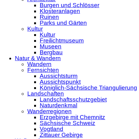
Burgen und Schlösser
Klosteranlagen
Ruinen
Parks und Gärten
Kultur
Kultur
Freilichtmuseum
Museen
Bergbau
Natur & Wandern
Wandern
Fernsichten
Aussichtsturm
Aussichtspunkt
Königlich-Sächsische Triangulierung
Landschaften
Landschaftsschutzgebiet
Naturdenkmal
Wanderregionen
Erzgebirge mit Chemnitz
Sächsische Schweiz
Vogtland
Zittauer Gebirge