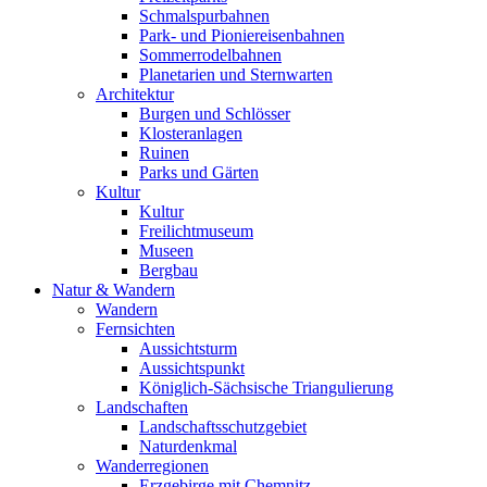
Schmalspurbahnen
Park- und Pioniereisenbahnen
Sommerrodelbahnen
Planetarien und Sternwarten
Architektur
Burgen und Schlösser
Klosteranlagen
Ruinen
Parks und Gärten
Kultur
Kultur
Freilichtmuseum
Museen
Bergbau
Natur & Wandern
Wandern
Fernsichten
Aussichtsturm
Aussichtspunkt
Königlich-Sächsische Triangulierung
Landschaften
Landschaftsschutzgebiet
Naturdenkmal
Wanderregionen
Erzgebirge mit Chemnitz