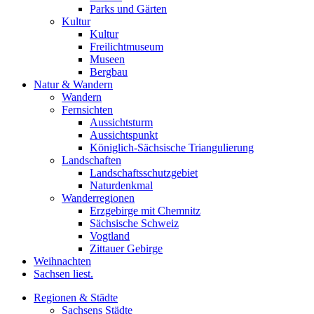
Parks und Gärten
Kultur
Kultur
Freilichtmuseum
Museen
Bergbau
Natur & Wandern
Wandern
Fernsichten
Aussichtsturm
Aussichtspunkt
Königlich-Sächsische Triangulierung
Landschaften
Landschaftsschutzgebiet
Naturdenkmal
Wanderregionen
Erzgebirge mit Chemnitz
Sächsische Schweiz
Vogtland
Zittauer Gebirge
Weihnachten
Sachsen liest.
Regionen & Städte
Sachsens Städte