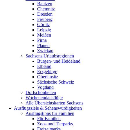
Bautzen
Chemnitz
Dresden
Freiberg
Görlitz
Leipzig
Meißen
Pirna
Plauen
Zwickau
Sachsens Urlaubsregionen
Burgen- und Heideland
Elbland
Erzgebirge
Oberlausitz
Sächsische Schweiz
Vogtland
Dorfschönheiten
Wochenendausflüge
Alle Übersichtskarten Sachsens
Ausflugsziele & Sehenswürdigkeiten
Ausflugstipps für Familien
Für Familien
Zoos und Tierparks
Freizeitparks