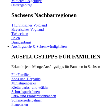
Mittleres Erzgebirge
Osterzgebirge
Sachsens Nachbarregionen
Thüringisches Vogtland
Bayerisches Vogtland
Tschechien
Polen
Brandenburg
Ausflugsziele & Sehenswürdigkeiten
AUSFLUGSTIPPS FÜR FAMILIEN
Erkunde jede Menge Ausflugstipps für Familien in Sachsen
Für Familien
Zoos und Tierparks
Miniaturenparks
Kletterparks- und wälder
Schmalspurbahnen
Park- und Pioniereisenbahnen
Sommerrodelbahnen
Planetarien