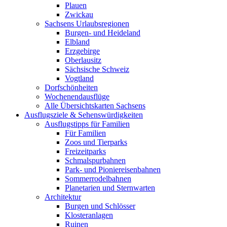
Plauen
Zwickau
Sachsens Urlaubsregionen
Burgen- und Heideland
Elbland
Erzgebirge
Oberlausitz
Sächsische Schweiz
Vogtland
Dorfschönheiten
Wochenendausflüge
Alle Übersichtskarten Sachsens
Ausflugsziele & Sehenswürdigkeiten
Ausflugstipps für Familien
Für Familien
Zoos und Tierparks
Freizeitparks
Schmalspurbahnen
Park- und Pioniereisenbahnen
Sommerrodelbahnen
Planetarien und Sternwarten
Architektur
Burgen und Schlösser
Klosteranlagen
Ruinen