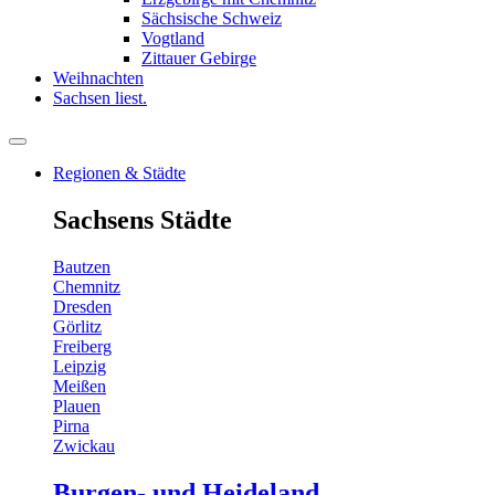
Sächsische Schweiz
Vogtland
Zittauer Gebirge
Weihnachten
Sachsen liest.
Regionen & Städte
Sachsens Städte
Bautzen
Chemnitz
Dresden
Görlitz
Freiberg
Leipzig
Meißen
Plauen
Pirna
Zwickau
Burgen- und Heideland