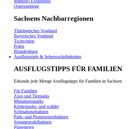
Mittleres Erzgebirge
Osterzgebirge
Sachsens Nachbarregionen
Thüringisches Vogtland
Bayerisches Vogtland
Tschechien
Polen
Brandenburg
Ausflugsziele & Sehenswürdigkeiten
AUSFLUGSTIPPS FÜR FAMILIEN
Erkunde jede Menge Ausflugstipps für Familien in Sachsen
Für Familien
Zoos und Tierparks
Miniaturenparks
Kletterparks- und wälder
Schmalspurbahnen
Park- und Pioniereisenbahnen
Sommerrodelbahnen
Planetarien