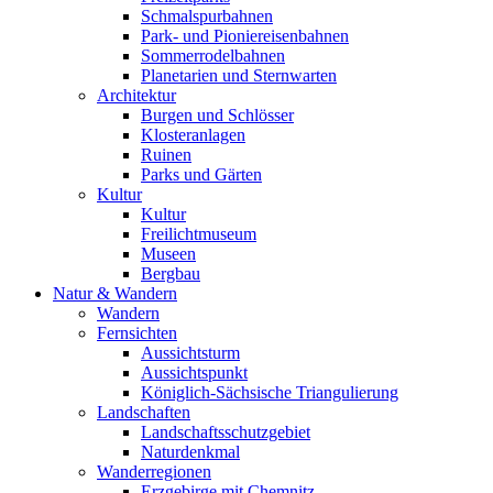
Schmalspurbahnen
Park- und Pioniereisenbahnen
Sommerrodelbahnen
Planetarien und Sternwarten
Architektur
Burgen und Schlösser
Klosteranlagen
Ruinen
Parks und Gärten
Kultur
Kultur
Freilichtmuseum
Museen
Bergbau
Natur & Wandern
Wandern
Fernsichten
Aussichtsturm
Aussichtspunkt
Königlich-Sächsische Triangulierung
Landschaften
Landschaftsschutzgebiet
Naturdenkmal
Wanderregionen
Erzgebirge mit Chemnitz