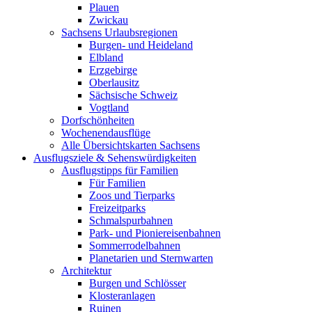
Plauen
Zwickau
Sachsens Urlaubsregionen
Burgen- und Heideland
Elbland
Erzgebirge
Oberlausitz
Sächsische Schweiz
Vogtland
Dorfschönheiten
Wochenendausflüge
Alle Übersichtskarten Sachsens
Ausflugsziele & Sehenswürdigkeiten
Ausflugstipps für Familien
Für Familien
Zoos und Tierparks
Freizeitparks
Schmalspurbahnen
Park- und Pioniereisenbahnen
Sommerrodelbahnen
Planetarien und Sternwarten
Architektur
Burgen und Schlösser
Klosteranlagen
Ruinen