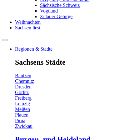
Sächsische Schweiz
Vogtland
Zittauer Gebirge
Weihnachten
Sachsen liest.
Regionen & Städte
Sachsens Städte
Bautzen
Chemnitz
Dresden
Görlitz
Freiberg
Leipzig
Meißen
Plauen
Pirna
Zwickau
Burgen- und Heideland