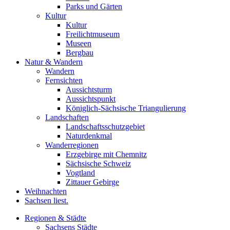
Parks und Gärten
Kultur
Kultur
Freilichtmuseum
Museen
Bergbau
Natur & Wandern
Wandern
Fernsichten
Aussichtsturm
Aussichtspunkt
Königlich-Sächsische Triangulierung
Landschaften
Landschaftsschutzgebiet
Naturdenkmal
Wanderregionen
Erzgebirge mit Chemnitz
Sächsische Schweiz
Vogtland
Zittauer Gebirge
Weihnachten
Sachsen liest.
Regionen & Städte
Sachsens Städte