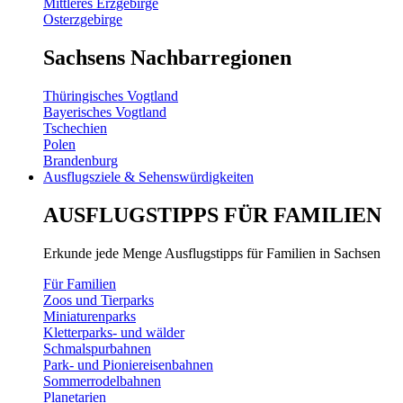
Mittleres Erzgebirge
Osterzgebirge
Sachsens Nachbarregionen
Thüringisches Vogtland
Bayerisches Vogtland
Tschechien
Polen
Brandenburg
Ausflugsziele & Sehenswürdigkeiten
AUSFLUGSTIPPS FÜR FAMILIEN
Erkunde jede Menge Ausflugstipps für Familien in Sachsen
Für Familien
Zoos und Tierparks
Miniaturenparks
Kletterparks- und wälder
Schmalspurbahnen
Park- und Pioniereisenbahnen
Sommerrodelbahnen
Planetarien