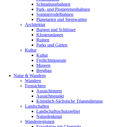
Schmalspurbahnen
Park- und Pioniereisenbahnen
Sommerrodelbahnen
Planetarien und Sternwarten
Architektur
Burgen und Schlösser
Klosteranlagen
Ruinen
Parks und Gärten
Kultur
Kultur
Freilichtmuseum
Museen
Bergbau
Natur & Wandern
Wandern
Fernsichten
Aussichtsturm
Aussichtspunkt
Königlich-Sächsische Triangulierung
Landschaften
Landschaftsschutzgebiet
Naturdenkmal
Wanderregionen
Erzgebirge mit Chemnitz