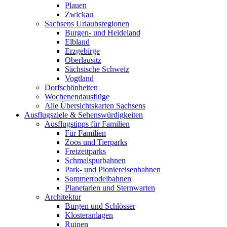
Plauen
Zwickau
Sachsens Urlaubsregionen
Burgen- und Heideland
Elbland
Erzgebirge
Oberlausitz
Sächsische Schweiz
Vogtland
Dorfschönheiten
Wochenendausflüge
Alle Übersichtskarten Sachsens
Ausflugsziele & Sehenswürdigkeiten
Ausflugstipps für Familien
Für Familien
Zoos und Tierparks
Freizeitparks
Schmalspurbahnen
Park- und Pioniereisenbahnen
Sommerrodelbahnen
Planetarien und Sternwarten
Architektur
Burgen und Schlösser
Klosteranlagen
Ruinen