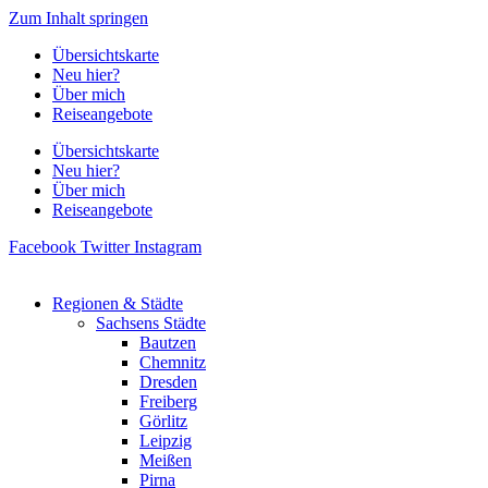
Zum Inhalt springen
Übersichtskarte
Neu hier?
Über mich
Reiseangebote
Übersichtskarte
Neu hier?
Über mich
Reiseangebote
Facebook
Twitter
Instagram
Regionen & Städte
Sachsens Städte
Bautzen
Chemnitz
Dresden
Freiberg
Görlitz
Leipzig
Meißen
Pirna