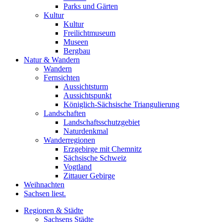
Parks und Gärten
Kultur
Kultur
Freilichtmuseum
Museen
Bergbau
Natur & Wandern
Wandern
Fernsichten
Aussichtsturm
Aussichtspunkt
Königlich-Sächsische Triangulierung
Landschaften
Landschaftsschutzgebiet
Naturdenkmal
Wanderregionen
Erzgebirge mit Chemnitz
Sächsische Schweiz
Vogtland
Zittauer Gebirge
Weihnachten
Sachsen liest.
Regionen & Städte
Sachsens Städte