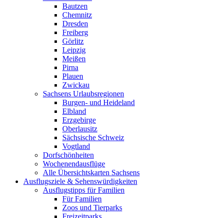
Bautzen
Chemnitz
Dresden
Freiberg
Görlitz
Leipzig
Meißen
Pirna
Plauen
Zwickau
Sachsens Urlaubsregionen
Burgen- und Heideland
Elbland
Erzgebirge
Oberlausitz
Sächsische Schweiz
Vogtland
Dorfschönheiten
Wochenendausflüge
Alle Übersichtskarten Sachsens
Ausflugsziele & Sehenswürdigkeiten
Ausflugstipps für Familien
Für Familien
Zoos und Tierparks
Freizeitparks