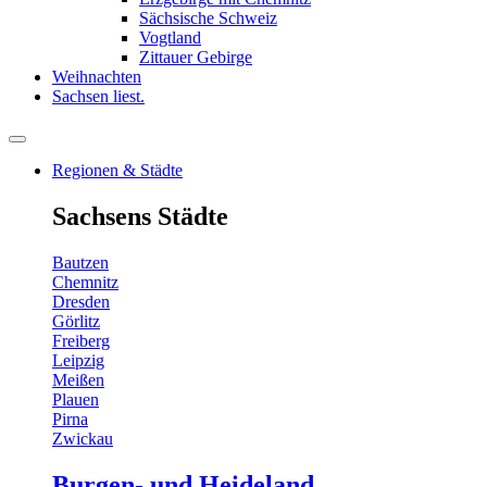
Sächsische Schweiz
Vogtland
Zittauer Gebirge
Weihnachten
Sachsen liest.
Regionen & Städte
Sachsens Städte
Bautzen
Chemnitz
Dresden
Görlitz
Freiberg
Leipzig
Meißen
Plauen
Pirna
Zwickau
Burgen- und Heideland