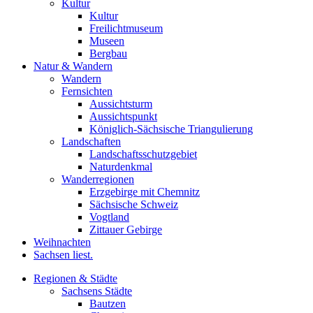
Kultur
Kultur
Freilichtmuseum
Museen
Bergbau
Natur & Wandern
Wandern
Fernsichten
Aussichtsturm
Aussichtspunkt
Königlich-Sächsische Triangulierung
Landschaften
Landschaftsschutzgebiet
Naturdenkmal
Wanderregionen
Erzgebirge mit Chemnitz
Sächsische Schweiz
Vogtland
Zittauer Gebirge
Weihnachten
Sachsen liest.
Regionen & Städte
Sachsens Städte
Bautzen