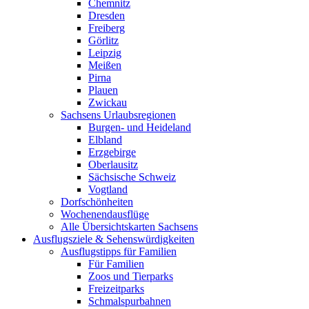
Chemnitz
Dresden
Freiberg
Görlitz
Leipzig
Meißen
Pirna
Plauen
Zwickau
Sachsens Urlaubsregionen
Burgen- und Heideland
Elbland
Erzgebirge
Oberlausitz
Sächsische Schweiz
Vogtland
Dorfschönheiten
Wochenendausflüge
Alle Übersichtskarten Sachsens
Ausflugsziele & Sehenswürdigkeiten
Ausflugstipps für Familien
Für Familien
Zoos und Tierparks
Freizeitparks
Schmalspurbahnen