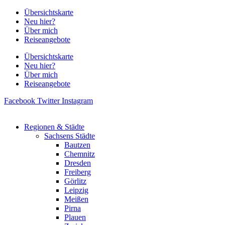
Zum
Übersichtskarte
Inhalt
Neu hier?
springen
Über mich
Reiseangebote
Übersichtskarte
Neu hier?
Über mich
Reiseangebote
Facebook
Twitter
Instagram
Regionen & Städte
Sachsens Städte
Bautzen
Chemnitz
Dresden
Freiberg
Görlitz
Leipzig
Meißen
Pirna
Plauen