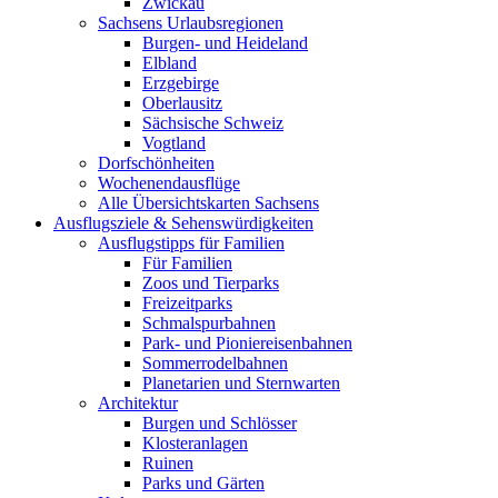
Zwickau
Sachsens Urlaubsregionen
Burgen- und Heideland
Elbland
Erzgebirge
Oberlausitz
Sächsische Schweiz
Vogtland
Dorfschönheiten
Wochenendausflüge
Alle Übersichtskarten Sachsens
Ausflugsziele & Sehenswürdigkeiten
Ausflugstipps für Familien
Für Familien
Zoos und Tierparks
Freizeitparks
Schmalspurbahnen
Park- und Pioniereisenbahnen
Sommerrodelbahnen
Planetarien und Sternwarten
Architektur
Burgen und Schlösser
Klosteranlagen
Ruinen
Parks und Gärten