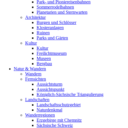
Park- und Pioniereisenbahnen
Sommerrodelbahnen
Planetarien und Sternwarten
Architektur
Burgen und Schlösser
Klosteranlagen
Ruinen
Parks und Gärten
Kultur
Kultur
Freilichtmuseum
Museen
Bergbau
Natur & Wandern
Wandern
Fernsichten
Aussichtsturm
Aussichtspunkt
Königlich-Sächsische Triangulierung
Landschaften
Landschaftsschutzgebiet
Naturdenkmal
Wanderregionen
Erzgebirge mit Chemnitz
Sächsische Schweiz