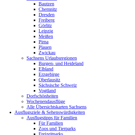
Bautzen
Chemnitz
Dresden
Freiberg
Görlitz
Leipzig
Meißen
Pirna
Plauen
Zwickau
Sachsens Urlaubsregionen
Burgen- und Heideland
Elbland
Erzgebirge
Oberlausitz
Sächsische Schweiz
Vogtland
Dorfschönheiten
Wochenendausflüge
Alle Übersichtskarten Sachsens
Ausflugsziele & Sehenswürdigkeiten
Ausflugstipps für Familien
Für Familien
Zoos und Tierparks
Freizeitparks