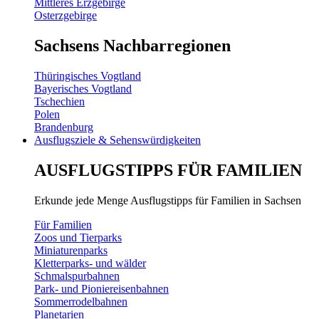
Mittleres Erzgebirge
Osterzgebirge
Sachsens Nachbarregionen
Thüringisches Vogtland
Bayerisches Vogtland
Tschechien
Polen
Brandenburg
Ausflugsziele & Sehenswürdigkeiten
AUSFLUGSTIPPS FÜR FAMILIEN
Erkunde jede Menge Ausflugstipps für Familien in Sachsen
Für Familien
Zoos und Tierparks
Miniaturenparks
Kletterparks- und wälder
Schmalspurbahnen
Park- und Pioniereisenbahnen
Sommerrodelbahnen
Planetarien