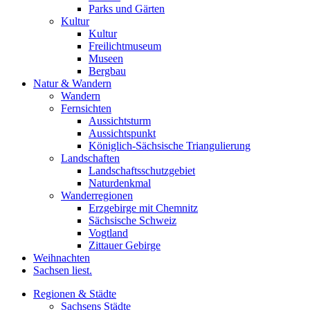
Parks und Gärten
Kultur
Kultur
Freilichtmuseum
Museen
Bergbau
Natur & Wandern
Wandern
Fernsichten
Aussichtsturm
Aussichtspunkt
Königlich-Sächsische Triangulierung
Landschaften
Landschaftsschutzgebiet
Naturdenkmal
Wanderregionen
Erzgebirge mit Chemnitz
Sächsische Schweiz
Vogtland
Zittauer Gebirge
Weihnachten
Sachsen liest.
Regionen & Städte
Sachsens Städte