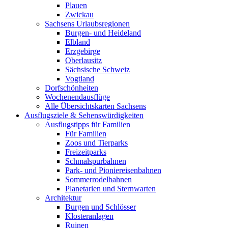
Plauen
Zwickau
Sachsens Urlaubsregionen
Burgen- und Heideland
Elbland
Erzgebirge
Oberlausitz
Sächsische Schweiz
Vogtland
Dorfschönheiten
Wochenendausflüge
Alle Übersichtskarten Sachsens
Ausflugsziele & Sehenswürdigkeiten
Ausflugstipps für Familien
Für Familien
Zoos und Tierparks
Freizeitparks
Schmalspurbahnen
Park- und Pioniereisenbahnen
Sommerrodelbahnen
Planetarien und Sternwarten
Architektur
Burgen und Schlösser
Klosteranlagen
Ruinen