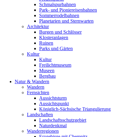
Schmalspurbahnen
Park- und Pioniereisenbahnen
Sommerrodelbahnen
Planetarien und Sternwarten
Architektur
Burgen und Schlösser
Klosteranlagen
Ruinen
Parks und Gärten
Kultur
Kultur
Freilichtmuseum
Museen
Bergbau
Natur & Wandern
Wandern
Fernsichten
Aussichtsturm
Aussichtspunkt
Königlich-Sächsische Triangulierung
Landschaften
Landschaftsschutzgebiet
Naturdenkmal
Wanderregionen
Erzgebirge mit Chemnitz