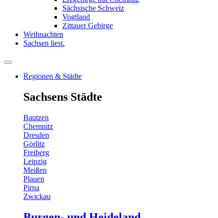
Sächsische Schweiz
Vogtland
Zittauer Gebirge
Weihnachten
Sachsen liest.
Regionen & Städte
Sachsens Städte
Bautzen
Chemnitz
Dresden
Görlitz
Freiberg
Leipzig
Meißen
Plauen
Pirna
Zwickau
Burgen- und Heideland