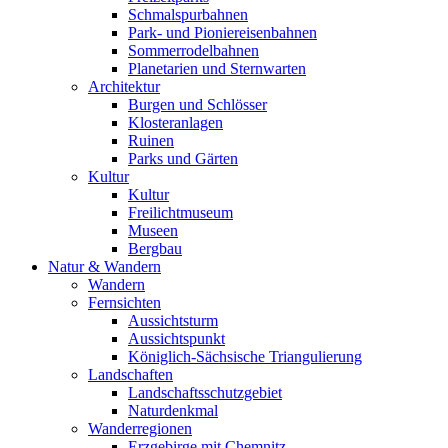
Schmalspurbahnen
Park- und Pioniereisenbahnen
Sommerrodelbahnen
Planetarien und Sternwarten
Architektur
Burgen und Schlösser
Klosteranlagen
Ruinen
Parks und Gärten
Kultur
Kultur
Freilichtmuseum
Museen
Bergbau
Natur & Wandern
Wandern
Fernsichten
Aussichtsturm
Aussichtspunkt
Königlich-Sächsische Triangulierung
Landschaften
Landschaftsschutzgebiet
Naturdenkmal
Wanderregionen
Erzgebirge mit Chemnitz