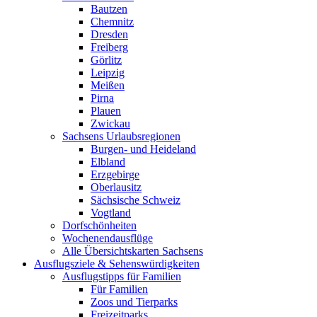
Bautzen
Chemnitz
Dresden
Freiberg
Görlitz
Leipzig
Meißen
Pirna
Plauen
Zwickau
Sachsens Urlaubsregionen
Burgen- und Heideland
Elbland
Erzgebirge
Oberlausitz
Sächsische Schweiz
Vogtland
Dorfschönheiten
Wochenendausflüge
Alle Übersichtskarten Sachsens
Ausflugsziele & Sehenswürdigkeiten
Ausflugstipps für Familien
Für Familien
Zoos und Tierparks
Freizeitparks