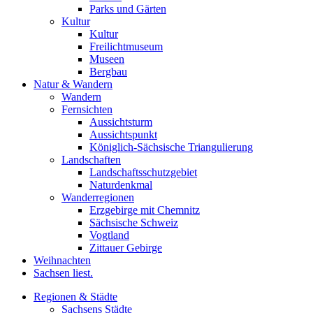
Parks und Gärten
Kultur
Kultur
Freilichtmuseum
Museen
Bergbau
Natur & Wandern
Wandern
Fernsichten
Aussichtsturm
Aussichtspunkt
Königlich-Sächsische Triangulierung
Landschaften
Landschaftsschutzgebiet
Naturdenkmal
Wanderregionen
Erzgebirge mit Chemnitz
Sächsische Schweiz
Vogtland
Zittauer Gebirge
Weihnachten
Sachsen liest.
Regionen & Städte
Sachsens Städte