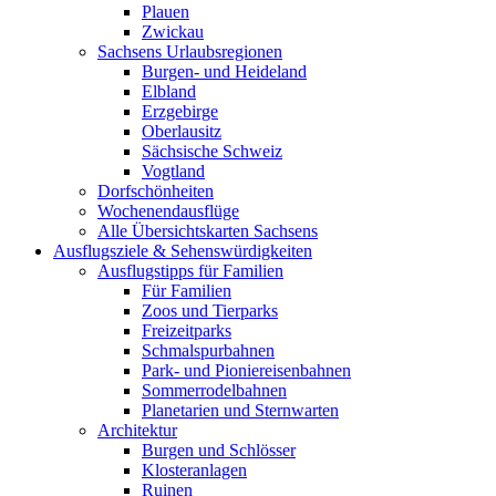
Plauen
Zwickau
Sachsens Urlaubsregionen
Burgen- und Heideland
Elbland
Erzgebirge
Oberlausitz
Sächsische Schweiz
Vogtland
Dorfschönheiten
Wochenendausflüge
Alle Übersichtskarten Sachsens
Ausflugsziele & Sehenswürdigkeiten
Ausflugstipps für Familien
Für Familien
Zoos und Tierparks
Freizeitparks
Schmalspurbahnen
Park- und Pioniereisenbahnen
Sommerrodelbahnen
Planetarien und Sternwarten
Architektur
Burgen und Schlösser
Klosteranlagen
Ruinen