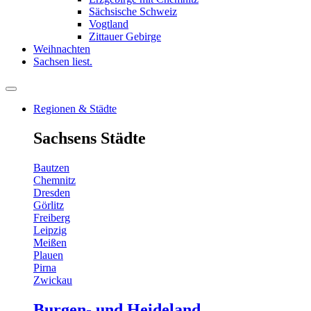
Sächsische Schweiz
Vogtland
Zittauer Gebirge
Weihnachten
Sachsen liest.
Regionen & Städte
Sachsens Städte
Bautzen
Chemnitz
Dresden
Görlitz
Freiberg
Leipzig
Meißen
Plauen
Pirna
Zwickau
Burgen- und Heideland