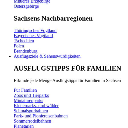
Mittleres Erzgebirge
Osterzgebirge
Sachsens Nachbarregionen
Thüringisches Vogtland
Bayerisches Vogtland
Tschechien
Polen
Brandenburg
Ausflugsziele & Sehenswürdigkeiten
AUSFLUGSTIPPS FÜR FAMILIEN
Erkunde jede Menge Ausflugstipps für Familien in Sachsen
Für Familien
Zoos und Tierparks
Miniaturenparks
Kletterparks- und wälder
Schmalspurbahnen
Park- und Pioniereisenbahnen
Sommerrodelbahnen
Planetarien