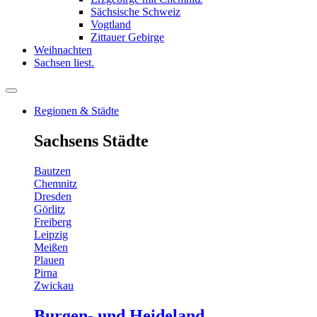
Sächsische Schweiz
Vogtland
Zittauer Gebirge
Weihnachten
Sachsen liest.
Regionen & Städte
Sachsens Städte
Bautzen
Chemnitz
Dresden
Görlitz
Freiberg
Leipzig
Meißen
Plauen
Pirna
Zwickau
Burgen- und Heideland