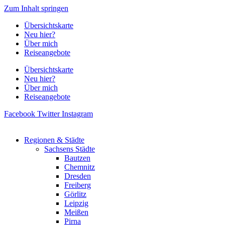
Zum Inhalt springen
Übersichtskarte
Neu hier?
Über mich
Reiseangebote
Übersichtskarte
Neu hier?
Über mich
Reiseangebote
Facebook
Twitter
Instagram
Regionen & Städte
Sachsens Städte
Bautzen
Chemnitz
Dresden
Freiberg
Görlitz
Leipzig
Meißen
Pirna