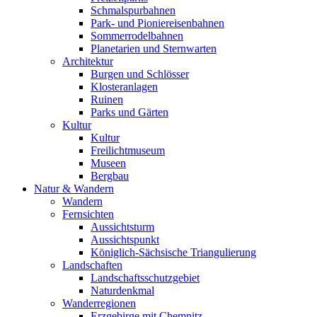
Schmalspurbahnen
Park- und Pioniereisenbahnen
Sommerrodelbahnen
Planetarien und Sternwarten
Architektur
Burgen und Schlösser
Klosteranlagen
Ruinen
Parks und Gärten
Kultur
Kultur
Freilichtmuseum
Museen
Bergbau
Natur & Wandern
Wandern
Fernsichten
Aussichtsturm
Aussichtspunkt
Königlich-Sächsische Triangulierung
Landschaften
Landschaftsschutzgebiet
Naturdenkmal
Wanderregionen
Erzgebirge mit Chemnitz