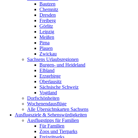
Bautzen
Chemnitz
Dresden
Freiberg
Görlitz
Leipzig
Meißen
Pirna
Plauen
Zwickau
Sachsens Urlaubsregionen
Burgen- und Heideland
Elbland
Erzgebirge
Oberlausitz
Sächsische Schweiz
Vogtland
Dorfschönheiten
Wochenendausflüge
Alle Übersichtskarten Sachsens
Ausflugsziele & Sehenswürdigkeiten
Ausflugstipps für Familien
Für Familien
Zoos und Tierparks
Freizeitparks