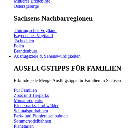
Mittleres Erzgebirge
Osterzgebirge
Sachsens Nachbarregionen
Thüringisches Vogtland
Bayerisches Vogtland
Tschechien
Polen
Brandenburg
Ausflugsziele & Sehenswürdigkeiten
AUSFLUGSTIPPS FÜR FAMILIEN
Erkunde jede Menge Ausflugstipps für Familien in Sachsen
Für Familien
Zoos und Tierparks
Miniaturenparks
Kletterparks- und wälder
Schmalspurbahnen
Park- und Pioniereisenbahnen
Sommerrodelbahnen
Planetarien