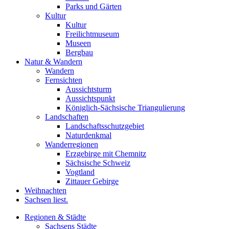
Parks und Gärten
Kultur
Kultur
Freilichtmuseum
Museen
Bergbau
Natur & Wandern
Wandern
Fernsichten
Aussichtsturm
Aussichtspunkt
Königlich-Sächsische Triangulierung
Landschaften
Landschaftsschutzgebiet
Naturdenkmal
Wanderregionen
Erzgebirge mit Chemnitz
Sächsische Schweiz
Vogtland
Zittauer Gebirge
Weihnachten
Sachsen liest.
Regionen & Städte
Sachsens Städte