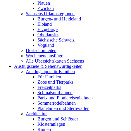
Plauen
Zwickau
Sachsens Urlaubsregionen
Burgen- und Heideland
Elbland
Erzgebirge
Oberlausitz
Sächsische Schweiz
Vogtland
Dorfschönheiten
Wochenendausflüge
Alle Übersichtskarten Sachsens
Ausflugsziele & Sehenswürdigkeiten
Ausflugstipps für Familien
Für Familien
Zoos und Tierparks
Freizeitparks
Schmalspurbahnen
Park- und Pioniereisenbahnen
Sommerrodelbahnen
Planetarien und Sternwarten
Architektur
Burgen und Schlösser
Klosteranlagen
Ruinen