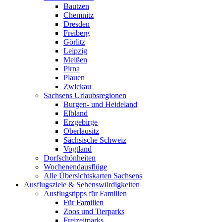
Bautzen
Chemnitz
Dresden
Freiberg
Görlitz
Leipzig
Meißen
Pirna
Plauen
Zwickau
Sachsens Urlaubsregionen
Burgen- und Heideland
Elbland
Erzgebirge
Oberlausitz
Sächsische Schweiz
Vogtland
Dorfschönheiten
Wochenendausflüge
Alle Übersichtskarten Sachsens
Ausflugsziele & Sehenswürdigkeiten
Ausflugstipps für Familien
Für Familien
Zoos und Tierparks
Freizeitparks