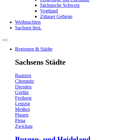
Sächsische Schweiz
Vogtland
Zittauer Gebirge
Weihnachten
Sachsen liest.
Regionen & Städte
Sachsens Städte
Bautzen
Chemnitz
Dresden
Görlitz
Freiberg
Leipzig
Meißen
Plauen
Pirna
Zwickau
Burgen- und Heideland