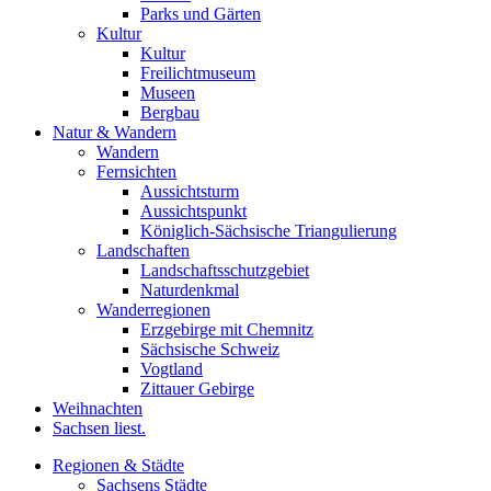
Parks und Gärten
Kultur
Kultur
Freilichtmuseum
Museen
Bergbau
Natur & Wandern
Wandern
Fernsichten
Aussichtsturm
Aussichtspunkt
Königlich-Sächsische Triangulierung
Landschaften
Landschaftsschutzgebiet
Naturdenkmal
Wanderregionen
Erzgebirge mit Chemnitz
Sächsische Schweiz
Vogtland
Zittauer Gebirge
Weihnachten
Sachsen liest.
Regionen & Städte
Sachsens Städte