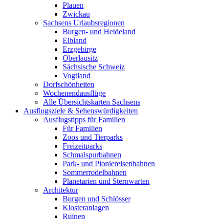
Plauen
Zwickau
Sachsens Urlaubsregionen
Burgen- und Heideland
Elbland
Erzgebirge
Oberlausitz
Sächsische Schweiz
Vogtland
Dorfschönheiten
Wochenendausflüge
Alle Übersichtskarten Sachsens
Ausflugsziele & Sehenswürdigkeiten
Ausflugstipps für Familien
Für Familien
Zoos und Tierparks
Freizeitparks
Schmalspurbahnen
Park- und Pioniereisenbahnen
Sommerrodelbahnen
Planetarien und Sternwarten
Architektur
Burgen und Schlösser
Klosteranlagen
Ruinen