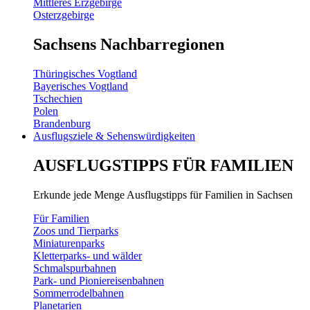
Mittleres Erzgebirge
Osterzgebirge
Sachsens Nachbarregionen
Thüringisches Vogtland
Bayerisches Vogtland
Tschechien
Polen
Brandenburg
Ausflugsziele & Sehenswürdigkeiten
AUSFLUGSTIPPS FÜR FAMILIEN
Erkunde jede Menge Ausflugstipps für Familien in Sachsen
Für Familien
Zoos und Tierparks
Miniaturenparks
Kletterparks- und wälder
Schmalspurbahnen
Park- und Pioniereisenbahnen
Sommerrodelbahnen
Planetarien