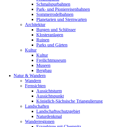
Schmalspurbahnen
Park- und Pioniereisenbahnen
Sommerrodelbahnen
Planetarien und Sternwarten
Architektur
Burgen und Schlösser
Klosteranlagen
Ruinen
Parks und Gärten
Kultur
Kultur
Freilichtmuseum
Museen
Bergbau
Natur & Wandern
Wandern
Fernsichten
Aussichtsturm
Aussichtspunkt
Königlich-Sächsische Triangulierung
Landschaften
Landschaftsschutzgebiet
Naturdenkmal
Wanderregionen
Erzgebirge mit Chemnitz