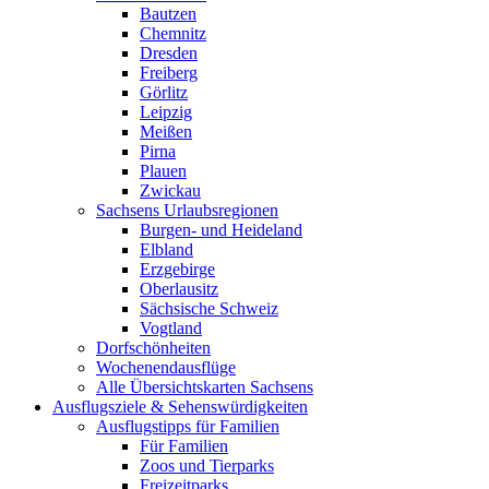
Bautzen
Chemnitz
Dresden
Freiberg
Görlitz
Leipzig
Meißen
Pirna
Plauen
Zwickau
Sachsens Urlaubsregionen
Burgen- und Heideland
Elbland
Erzgebirge
Oberlausitz
Sächsische Schweiz
Vogtland
Dorfschönheiten
Wochenendausflüge
Alle Übersichtskarten Sachsens
Ausflugsziele & Sehenswürdigkeiten
Ausflugstipps für Familien
Für Familien
Zoos und Tierparks
Freizeitparks