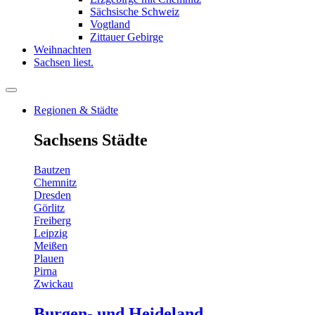
Sächsische Schweiz
Vogtland
Zittauer Gebirge
Weihnachten
Sachsen liest.
Regionen & Städte
Sachsens Städte
Bautzen
Chemnitz
Dresden
Görlitz
Freiberg
Leipzig
Meißen
Plauen
Pirna
Zwickau
Burgen- und Heideland