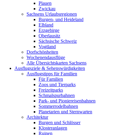
Plauen
Zwickau
Sachsens Urlaubsregionen
Burgen- und Heideland
Elbland
Erzgebirge
Oberlausitz
Sächsische Schweiz
Vogtland
Dorfschönheiten
Wochenendausflüge
Alle Übersichtskarten Sachsens
Ausflugsziele & Sehenswürdigkeiten
Ausflugstipps für Familien
Für Familien
Zoos und Tierparks
Freizeitparks
Schmalspurbahnen
Park- und Pioniereisenbahnen
Sommerrodelbahnen
Planetarien und Sternwarten
Architektur
Burgen und Schlösser
Klosteranlagen
Ruinen