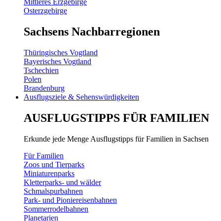
Mittleres Erzgebirge
Osterzgebirge
Sachsens Nachbarregionen
Thüringisches Vogtland
Bayerisches Vogtland
Tschechien
Polen
Brandenburg
Ausflugsziele & Sehenswürdigkeiten
AUSFLUGSTIPPS FÜR FAMILIEN
Erkunde jede Menge Ausflugstipps für Familien in Sachsen
Für Familien
Zoos und Tierparks
Miniaturenparks
Kletterparks- und wälder
Schmalspurbahnen
Park- und Pioniereisenbahnen
Sommerrodelbahnen
Planetarien