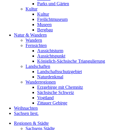
Parks und Gärten
Kultur
Kultur
Freilichtmuseum
Museen
Bergbau
Natur & Wandern
Wandern
Fernsichten
Aussichtsturm
Aussichtspunkt
Königlich-Sächsische Triangulierung
Landschaften
Landschaftsschutzgebiet
Naturdenkmal
Wanderregionen
Erzgebirge mit Chemnitz
Sächsische Schweiz
Vogtland
Zittauer Gebirge
Weihnachten
Sachsen liest.
Regionen & Städte
Sachsens Städte