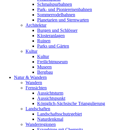
Schmalspurbahnen
Park- und Pioniereisenbahnen
Sommerrodelbahnen
Planetarien und Sternwarten
Architektur
Burgen und Schlösser
Klosteranlagen
Ruinen
Parks und Gärten
Kultur
Kultur
Freilichtmuseum
Museen
Bergbau
Natur & Wandern
Wandern
Fernsichten
Aussichtsturm
Aussichtspunkt
Königlich-Sächsische Triangulierung
Landschaften
Landschaftsschutzgebiet
Naturdenkmal
Wanderregionen
Erzgebirge mit Chemnitz