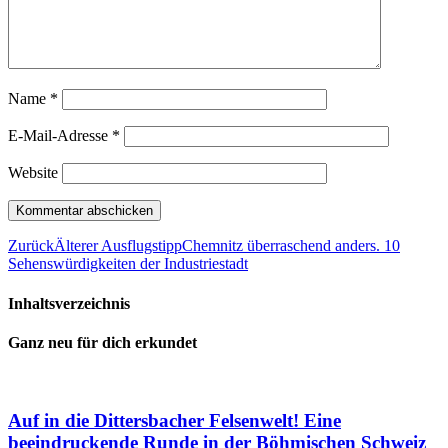
Name
*
E-Mail-Adresse
*
Website
Zurück
Älterer Ausflugstipp
Chemnitz überraschend anders. 10
Sehenswürdigkeiten der Industriestadt
Inhaltsverzeichnis
Ganz neu für dich erkundet
Auf in die Dittersbacher Felsenwelt! Eine
beeindruckende Runde in der Böhmischen Schweiz