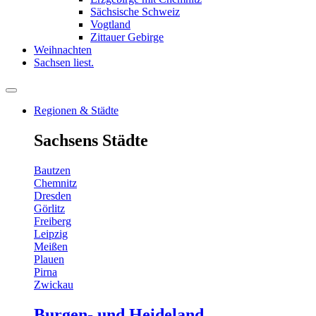
Sächsische Schweiz
Vogtland
Zittauer Gebirge
Weihnachten
Sachsen liest.
Regionen & Städte
Sachsens Städte
Bautzen
Chemnitz
Dresden
Görlitz
Freiberg
Leipzig
Meißen
Plauen
Pirna
Zwickau
Burgen- und Heideland