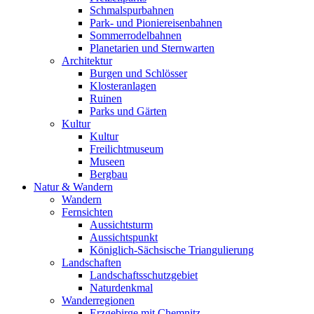
Schmalspurbahnen
Park- und Pioniereisenbahnen
Sommerrodelbahnen
Planetarien und Sternwarten
Architektur
Burgen und Schlösser
Klosteranlagen
Ruinen
Parks und Gärten
Kultur
Kultur
Freilichtmuseum
Museen
Bergbau
Natur & Wandern
Wandern
Fernsichten
Aussichtsturm
Aussichtspunkt
Königlich-Sächsische Triangulierung
Landschaften
Landschaftsschutzgebiet
Naturdenkmal
Wanderregionen
Erzgebirge mit Chemnitz