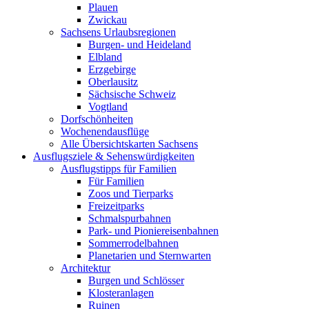
Plauen
Zwickau
Sachsens Urlaubsregionen
Burgen- und Heideland
Elbland
Erzgebirge
Oberlausitz
Sächsische Schweiz
Vogtland
Dorfschönheiten
Wochenendausflüge
Alle Übersichtskarten Sachsens
Ausflugsziele & Sehenswürdigkeiten
Ausflugstipps für Familien
Für Familien
Zoos und Tierparks
Freizeitparks
Schmalspurbahnen
Park- und Pioniereisenbahnen
Sommerrodelbahnen
Planetarien und Sternwarten
Architektur
Burgen und Schlösser
Klosteranlagen
Ruinen