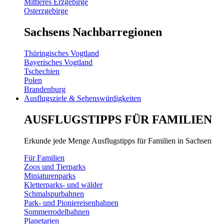
Mittleres Erzgebirge
Osterzgebirge
Sachsens Nachbarregionen
Thüringisches Vogtland
Bayerisches Vogtland
Tschechien
Polen
Brandenburg
Ausflugsziele & Sehenswürdigkeiten
AUSFLUGSTIPPS FÜR FAMILIEN
Erkunde jede Menge Ausflugstipps für Familien in Sachsen
Für Familien
Zoos und Tierparks
Miniaturenparks
Kletterparks- und wälder
Schmalspurbahnen
Park- und Pioniereisenbahnen
Sommerrodelbahnen
Planetarien