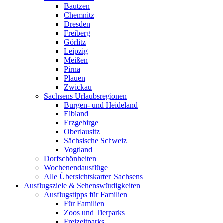
Bautzen
Chemnitz
Dresden
Freiberg
Görlitz
Leipzig
Meißen
Pirna
Plauen
Zwickau
Sachsens Urlaubsregionen
Burgen- und Heideland
Elbland
Erzgebirge
Oberlausitz
Sächsische Schweiz
Vogtland
Dorfschönheiten
Wochenendausflüge
Alle Übersichtskarten Sachsens
Ausflugsziele & Sehenswürdigkeiten
Ausflugstipps für Familien
Für Familien
Zoos und Tierparks
Freizeitparks