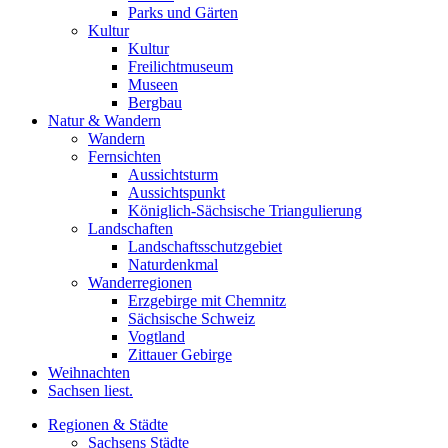
Parks und Gärten
Kultur
Kultur
Freilichtmuseum
Museen
Bergbau
Natur & Wandern
Wandern
Fernsichten
Aussichtsturm
Aussichtspunkt
Königlich-Sächsische Triangulierung
Landschaften
Landschaftsschutzgebiet
Naturdenkmal
Wanderregionen
Erzgebirge mit Chemnitz
Sächsische Schweiz
Vogtland
Zittauer Gebirge
Weihnachten
Sachsen liest.
Regionen & Städte
Sachsens Städte