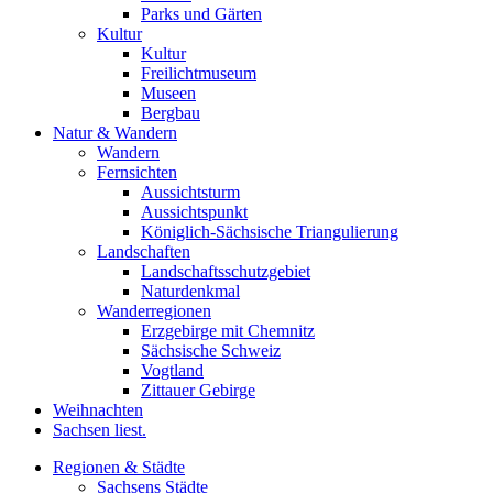
Parks und Gärten
Kultur
Kultur
Freilichtmuseum
Museen
Bergbau
Natur & Wandern
Wandern
Fernsichten
Aussichtsturm
Aussichtspunkt
Königlich-Sächsische Triangulierung
Landschaften
Landschaftsschutzgebiet
Naturdenkmal
Wanderregionen
Erzgebirge mit Chemnitz
Sächsische Schweiz
Vogtland
Zittauer Gebirge
Weihnachten
Sachsen liest.
Regionen & Städte
Sachsens Städte