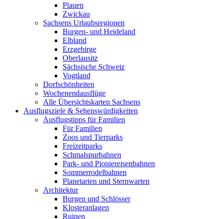
Plauen
Zwickau
Sachsens Urlaubsregionen
Burgen- und Heideland
Elbland
Erzgebirge
Oberlausitz
Sächsische Schweiz
Vogtland
Dorfschönheiten
Wochenendausflüge
Alle Übersichtskarten Sachsens
Ausflugsziele & Sehenswürdigkeiten
Ausflugstipps für Familien
Für Familien
Zoos und Tierparks
Freizeitparks
Schmalspurbahnen
Park- und Pioniereisenbahnen
Sommerrodelbahnen
Planetarien und Sternwarten
Architektur
Burgen und Schlösser
Klosteranlagen
Ruinen