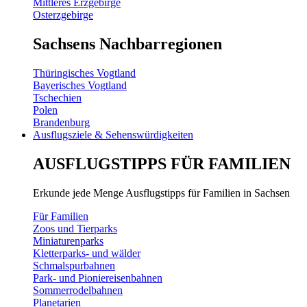
Mittleres Erzgebirge
Osterzgebirge
Sachsens Nachbarregionen
Thüringisches Vogtland
Bayerisches Vogtland
Tschechien
Polen
Brandenburg
Ausflugsziele & Sehenswürdigkeiten
AUSFLUGSTIPPS FÜR FAMILIEN
Erkunde jede Menge Ausflugstipps für Familien in Sachsen
Für Familien
Zoos und Tierparks
Miniaturenparks
Kletterparks- und wälder
Schmalspurbahnen
Park- und Pioniereisenbahnen
Sommerrodelbahnen
Planetarien