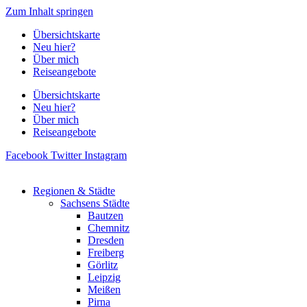
Zum Inhalt springen
Übersichtskarte
Neu hier?
Über mich
Reiseangebote
Übersichtskarte
Neu hier?
Über mich
Reiseangebote
Facebook
Twitter
Instagram
Regionen & Städte
Sachsens Städte
Bautzen
Chemnitz
Dresden
Freiberg
Görlitz
Leipzig
Meißen
Pirna