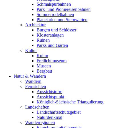
Schmalspurbahnen
Park- und Pioniereisenbahnen
Sommerrodelbahnen
Planetarien und Sternwarten
Architektur
Burgen und Schlösser
Klosteranlagen
Ruinen
Parks und Gärten
Kultur
Kultur
Freilichtmuseum
Museen
Bergbau
Natur & Wandern
Wandern
Fernsichten
Aussichtsturm
Aussichtspunkt
Königlich-Sächsische Triangulierung
Landschaften
Landschaftsschutzgebiet
Naturdenkmal
Wanderregionen
Erzgebirge mit Chemnitz