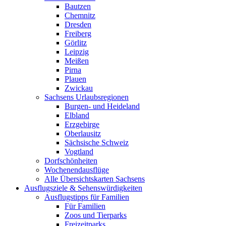
Bautzen
Chemnitz
Dresden
Freiberg
Görlitz
Leipzig
Meißen
Pirna
Plauen
Zwickau
Sachsens Urlaubsregionen
Burgen- und Heideland
Elbland
Erzgebirge
Oberlausitz
Sächsische Schweiz
Vogtland
Dorfschönheiten
Wochenendausflüge
Alle Übersichtskarten Sachsens
Ausflugsziele & Sehenswürdigkeiten
Ausflugstipps für Familien
Für Familien
Zoos und Tierparks
Freizeitparks