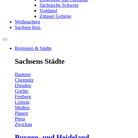
Sächsische Schweiz
Vogtland
Zittauer Gebirge
Weihnachten
Sachsen liest.
Regionen & Städte
Sachsens Städte
Bautzen
Chemnitz
Dresden
Görlitz
Freiberg
Leipzig
Meißen
Plauen
Pirna
Zwickau
Burgen- und Heideland