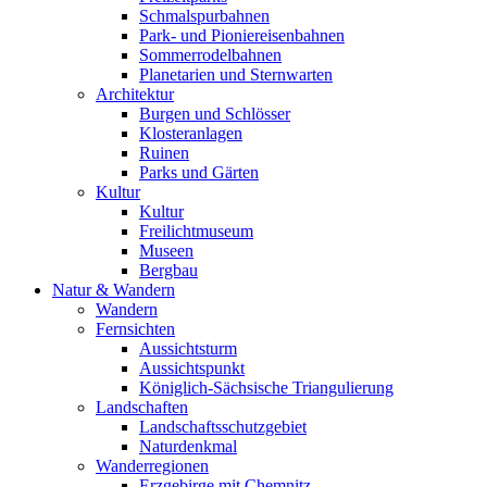
Schmalspurbahnen
Park- und Pioniereisenbahnen
Sommerrodelbahnen
Planetarien und Sternwarten
Architektur
Burgen und Schlösser
Klosteranlagen
Ruinen
Parks und Gärten
Kultur
Kultur
Freilichtmuseum
Museen
Bergbau
Natur & Wandern
Wandern
Fernsichten
Aussichtsturm
Aussichtspunkt
Königlich-Sächsische Triangulierung
Landschaften
Landschaftsschutzgebiet
Naturdenkmal
Wanderregionen
Erzgebirge mit Chemnitz