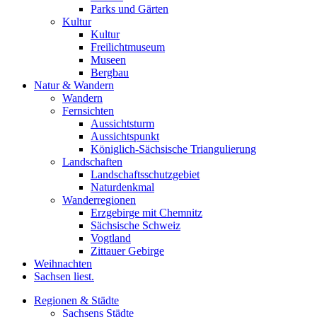
Parks und Gärten
Kultur
Kultur
Freilichtmuseum
Museen
Bergbau
Natur & Wandern
Wandern
Fernsichten
Aussichtsturm
Aussichtspunkt
Königlich-Sächsische Triangulierung
Landschaften
Landschaftsschutzgebiet
Naturdenkmal
Wanderregionen
Erzgebirge mit Chemnitz
Sächsische Schweiz
Vogtland
Zittauer Gebirge
Weihnachten
Sachsen liest.
Regionen & Städte
Sachsens Städte