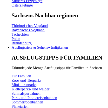
Mittleres Erzgebirge
Osterzgebirge
Sachsens Nachbarregionen
Thüringisches Vogtland
Bayerisches Vogtland
Tschechien
Polen
Brandenburg
Ausflugsziele & Sehenswürdigkeiten
AUSFLUGSTIPPS FÜR FAMILIEN
Erkunde jede Menge Ausflugstipps für Familien in Sachsen
Für Familien
Zoos und Tierparks
Miniaturenparks
Kletterparks- und wälder
Schmalspurbahnen
Park- und Pioniereisenbahnen
Sommerrodelbahnen
Planetarien