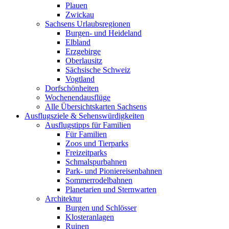
Plauen
Zwickau
Sachsens Urlaubsregionen
Burgen- und Heideland
Elbland
Erzgebirge
Oberlausitz
Sächsische Schweiz
Vogtland
Dorfschönheiten
Wochenendausflüge
Alle Übersichtskarten Sachsens
Ausflugsziele & Sehenswürdigkeiten
Ausflugstipps für Familien
Für Familien
Zoos und Tierparks
Freizeitparks
Schmalspurbahnen
Park- und Pioniereisenbahnen
Sommerrodelbahnen
Planetarien und Sternwarten
Architektur
Burgen und Schlösser
Klosteranlagen
Ruinen