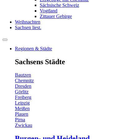
Sächsische Schweiz
Vogtland
Zittauer Gebirge
Weihnachten
Sachsen liest.
Regionen & Städte
Sachsens Städte
Bautzen
Chemnitz
Dresden
Görlitz
Freiberg
Leipzig
Meißen
Plauen
Pirna
Zwickau
Burgen- und Heideland