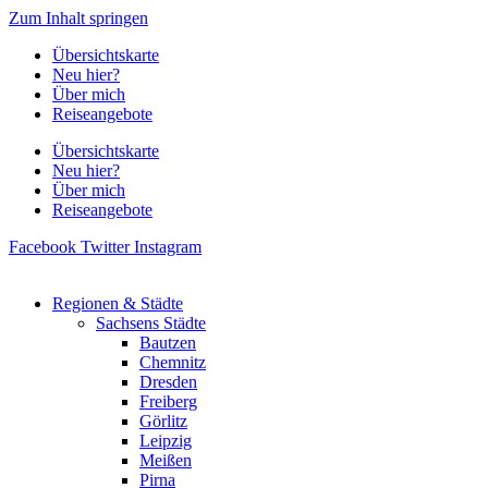
Zum Inhalt springen
Übersichtskarte
Neu hier?
Über mich
Reiseangebote
Übersichtskarte
Neu hier?
Über mich
Reiseangebote
Facebook
Twitter
Instagram
Regionen & Städte
Sachsens Städte
Bautzen
Chemnitz
Dresden
Freiberg
Görlitz
Leipzig
Meißen
Pirna