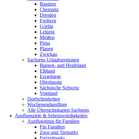
Bautzen
Chemnitz
Dresden
Freiberg
Görlitz
Leipzig
Meißen
Pirna
Plauen
Zwickau
Sachsens Urlaubsregionen
Burgen- und Heideland
Elbland
Erzgebirge
Oberlausitz
Sächsische Schweiz
Vogtland
Dorfschönheiten
Wochenendausflüge
Alle Übersichtskarten Sachsens
Ausflugsziele & Sehenswürdigkeiten
Ausflugstipps für Familien
Für Familien
Zoos und Tierparks
Freizeitparks