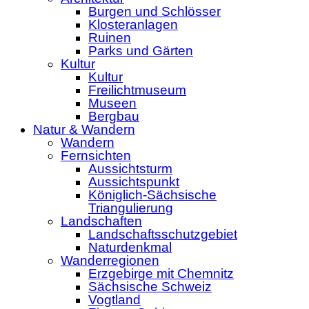
Burgen und Schlösser
Klosteranlagen
Ruinen
Parks und Gärten
Kultur
Kultur
Freilichtmuseum
Museen
Bergbau
Natur & Wandern
Wandern
Fernsichten
Aussichtsturm
Aussichtspunkt
Königlich-Sächsische
Triangulierung
Landschaften
Landschaftsschutzgebiet
Naturdenkmal
Wanderregionen
Erzgebirge mit Chemnitz
Sächsische Schweiz
Vogtland