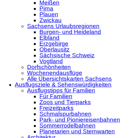
Meißen
Pirna
Plauen
Zwickau
Sachsens Urlaubsregionen
Burgen- und Heideland
Elbland
Erzgebirge
Oberlausitz
Sächsische Schweiz
Vogtland
Dorfschönheiten
Wochenendausflüge
Alle Übersichtskarten Sachsens
Ausflugsziele & Sehenswürdigkeiten
Ausflugstipps für Familien
Für Familien
Zoos und Tierparks
Freizeitparks
Schmalspurbahnen
Park- und Pioniereisenbahnen
Sommerrodelbahnen
Planetarien und Sternwarten
Architektur