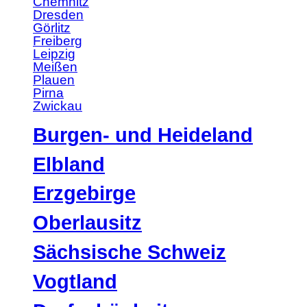
Chemnitz
Dresden
Görlitz
Freiberg
Leipzig
Meißen
Plauen
Pirna
Zwickau
Burgen- und Heideland
Elbland
Erzgebirge
Oberlausitz
Sächsische Schweiz
Vogtland