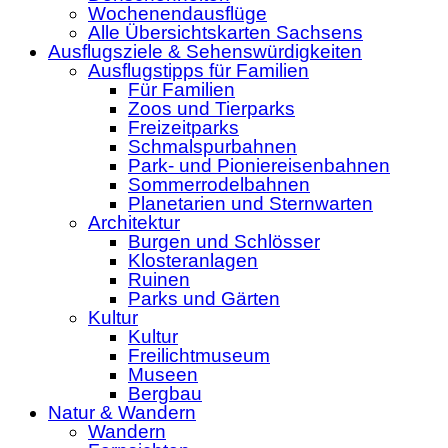
Wochenendausflüge
Alle Übersichtskarten Sachsens
Ausflugsziele & Sehenswürdigkeiten
Ausflugstipps für Familien
Für Familien
Zoos und Tierparks
Freizeitparks
Schmalspurbahnen
Park- und Pioniereisenbahnen
Sommerrodelbahnen
Planetarien und Sternwarten
Architektur
Burgen und Schlösser
Klosteranlagen
Ruinen
Parks und Gärten
Kultur
Kultur
Freilichtmuseum
Museen
Bergbau
Natur & Wandern
Wandern