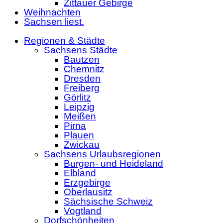
Zittauer Gebirge
Weihnachten
Sachsen liest.
Regionen & Städte
Sachsens Städte
Bautzen
Chemnitz
Dresden
Freiberg
Görlitz
Leipzig
Meißen
Pirna
Plauen
Zwickau
Sachsens Urlaubsregionen
Burgen- und Heideland
Elbland
Erzgebirge
Oberlausitz
Sächsische Schweiz
Vogtland
Dorfschönheiten