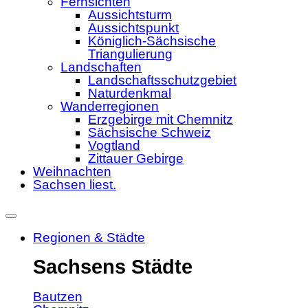
Fernsichten
Aussichtsturm
Aussichtspunkt
Königlich-Sächsische
Triangulierung
Landschaften
Landschaftsschutzgebiet
Naturdenkmal
Wanderregionen
Erzgebirge mit Chemnitz
Sächsische Schweiz
Vogtland
Zittauer Gebirge
Weihnachten
Sachsen liest.
Regionen & Städte
Sachsens Städte
Bautzen