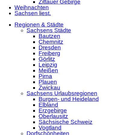
Zittauer Gebirge
Weihnachten
Sachsen liest.
Regionen & Städte
Sachsens Städte
Bautzen
Chemnitz
Dresden
Freiberg
Görlitz
Leipzig
Meißen
Pirna
Plauen
Zwickau
Sachsens Urlaubsregionen
Burgen- und Heideland
Elbland
Erzgebirge
Oberlausitz
Sächsische Schweiz
Vogtland
Dorfschönheiten