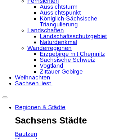
Fernsichten
Aussichtsturm
Aussichtspunkt
Königlich-Sächsische
Triangulierung
Landschaften
Landschaftsschutzgebiet
Naturdenkmal
Wanderregionen
Erzgebirge mit Chemnitz
Sächsische Schweiz
Vogtland
Zittauer Gebirge
Weihnachten
Sachsen liest.
Regionen & Städte
Sachsens Städte
Bautzen