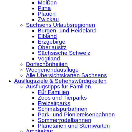
Meißen
Pirna
Plauen
Zwickau
Sachsens Urlaubsregionen
Burgen- und Heideland
Elbland
Erzgebirge
Oberlausitz
Sächsische Schweiz
Vogtland
Dorfschönheiten
Wochenendausflüge
Alle Übersichtskarten Sachsens
Ausflugsziele & Sehenswürdigkeiten
Ausflugstipps für Familien
Für Familien
Zoos und Tierparks
Freizeitparks
Schmalspurbahnen
Park- und Pioniereisenbahnen
Sommerrodelbahnen
Planetarien und Sternwarten
Architektur