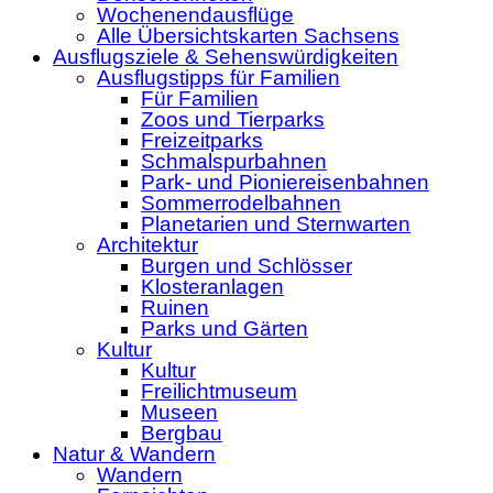
Wochenendausflüge
Alle Übersichtskarten Sachsens
Ausflugsziele & Sehenswürdigkeiten
Ausflugstipps für Familien
Für Familien
Zoos und Tierparks
Freizeitparks
Schmalspurbahnen
Park- und Pioniereisenbahnen
Sommerrodelbahnen
Planetarien und Sternwarten
Architektur
Burgen und Schlösser
Klosteranlagen
Ruinen
Parks und Gärten
Kultur
Kultur
Freilichtmuseum
Museen
Bergbau
Natur & Wandern
Wandern