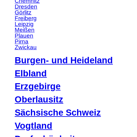
Chemnitz
Dresden
Görlitz
Freiberg
Leipzig
Meißen
Plauen
Pirna
Zwickau
Burgen- und Heideland
Elbland
Erzgebirge
Oberlausitz
Sächsische Schweiz
Vogtland