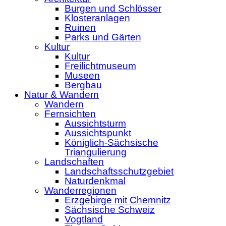
Burgen und Schlösser
Klosteranlagen
Ruinen
Parks und Gärten
Kultur
Kultur
Freilichtmuseum
Museen
Bergbau
Natur & Wandern
Wandern
Fernsichten
Aussichtsturm
Aussichtspunkt
Königlich-Sächsische
Triangulierung
Landschaften
Landschaftsschutzgebiet
Naturdenkmal
Wanderregionen
Erzgebirge mit Chemnitz
Sächsische Schweiz
Vogtland