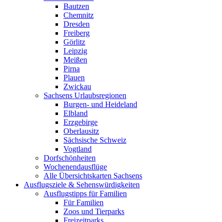
Bautzen
Chemnitz
Dresden
Freiberg
Görlitz
Leipzig
Meißen
Pirna
Plauen
Zwickau
Sachsens Urlaubsregionen
Burgen- und Heideland
Elbland
Erzgebirge
Oberlausitz
Sächsische Schweiz
Vogtland
Dorfschönheiten
Wochenendausflüge
Alle Übersichtskarten Sachsens
Ausflugsziele & Sehenswürdigkeiten
Ausflugstipps für Familien
Für Familien
Zoos und Tierparks
Freizeitparks