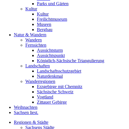
Parks und Gärten
Kultur
Kultur
Freilichtmuseum
Museen
Bergbau
Natur & Wandern
Wandern
Fernsichten
Aussichtsturm
Aussichtspunkt
Königlich-Sächsische Triangulierung
Landschaften
Landschaftsschutzgebiet
Naturdenkmal
Wanderregionen
Erzgebirge mit Chemnitz
Sächsische Schweiz
Vogtland
Zittauer Gebirge
Weihnachten
Sachsen liest.
Regionen & Städte
Sachsens Städte