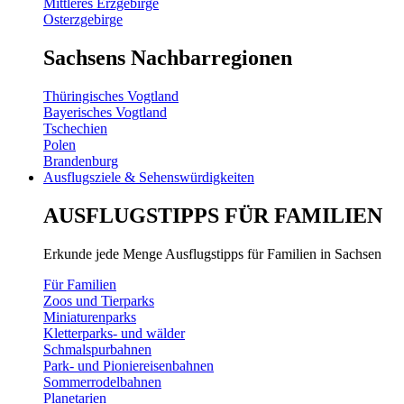
Mittleres Erzgebirge
Osterzgebirge
Sachsens Nachbarregionen
Thüringisches Vogtland
Bayerisches Vogtland
Tschechien
Polen
Brandenburg
Ausflugsziele & Sehenswürdigkeiten
AUSFLUGSTIPPS FÜR FAMILIEN
Erkunde jede Menge Ausflugstipps für Familien in Sachsen
Für Familien
Zoos und Tierparks
Miniaturenparks
Kletterparks- und wälder
Schmalspurbahnen
Park- und Pioniereisenbahnen
Sommerrodelbahnen
Planetarien