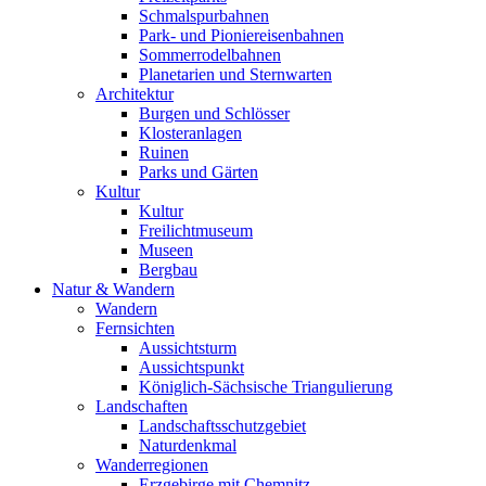
Schmalspurbahnen
Park- und Pioniereisenbahnen
Sommerrodelbahnen
Planetarien und Sternwarten
Architektur
Burgen und Schlösser
Klosteranlagen
Ruinen
Parks und Gärten
Kultur
Kultur
Freilichtmuseum
Museen
Bergbau
Natur & Wandern
Wandern
Fernsichten
Aussichtsturm
Aussichtspunkt
Königlich-Sächsische Triangulierung
Landschaften
Landschaftsschutzgebiet
Naturdenkmal
Wanderregionen
Erzgebirge mit Chemnitz