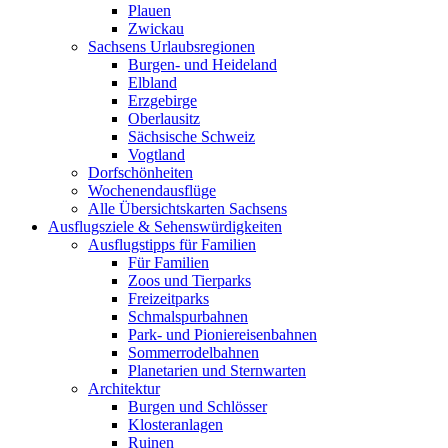
Plauen
Zwickau
Sachsens Urlaubsregionen
Burgen- und Heideland
Elbland
Erzgebirge
Oberlausitz
Sächsische Schweiz
Vogtland
Dorfschönheiten
Wochenendausflüge
Alle Übersichtskarten Sachsens
Ausflugsziele & Sehenswürdigkeiten
Ausflugstipps für Familien
Für Familien
Zoos und Tierparks
Freizeitparks
Schmalspurbahnen
Park- und Pioniereisenbahnen
Sommerrodelbahnen
Planetarien und Sternwarten
Architektur
Burgen und Schlösser
Klosteranlagen
Ruinen