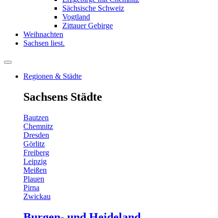
Sächsische Schweiz
Vogtland
Zittauer Gebirge
Weihnachten
Sachsen liest.
Regionen & Städte
Sachsens Städte
Bautzen
Chemnitz
Dresden
Görlitz
Freiberg
Leipzig
Meißen
Plauen
Pirna
Zwickau
Burgen- und Heideland