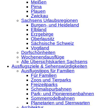
Meißen
Pirna
Plauen
Zwickau
Sachsens Urlaubsregionen
Burgen- und Heideland
Elbland
Erzgebirge
Oberlausitz
Sächsische Schweiz
Vogtland
Dorfschönheiten
Wochenendausflüge
Alle Übersichtskarten Sachsens
Ausflugsziele & Sehenswürdigkeiten
Ausflugstipps für Familien
Für Familien
Zoos und Tierparks
Freizeitparks
Schmalspurbahnen
Park- und Pioniereisenbahnen
Sommerrodelbahnen
Planetarien und Sternwarten
Architektur