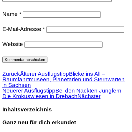
Name
*
E-Mail-Adresse
*
Website
Zurück
Älterer Ausflugstipp
Blicke ins All –
Raumfahrtmuseen, Planetarien und Sternwarten
in Sachsen
Neuerer Ausflugstipp
Bei den Nackten Jungfern –
Die Krokuswiesen in Drebach
Nächster
Inhaltsverzeichnis
Ganz neu für dich erkundet