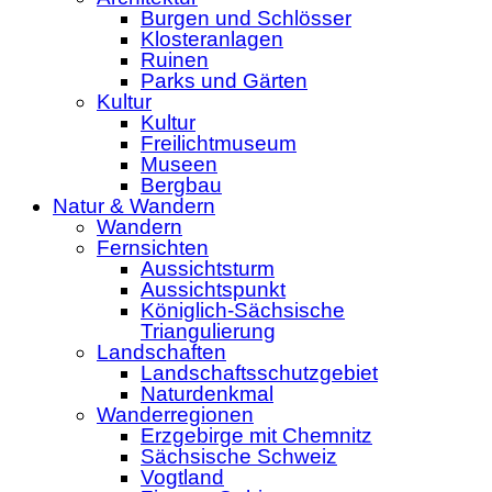
Burgen und Schlösser
Klosteranlagen
Ruinen
Parks und Gärten
Kultur
Kultur
Freilichtmuseum
Museen
Bergbau
Natur & Wandern
Wandern
Fernsichten
Aussichtsturm
Aussichtspunkt
Königlich-Sächsische
Triangulierung
Landschaften
Landschaftsschutzgebiet
Naturdenkmal
Wanderregionen
Erzgebirge mit Chemnitz
Sächsische Schweiz
Vogtland