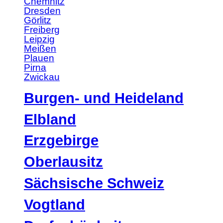
Chemnitz
Dresden
Görlitz
Freiberg
Leipzig
Meißen
Plauen
Pirna
Zwickau
Burgen- und Heideland
Elbland
Erzgebirge
Oberlausitz
Sächsische Schweiz
Vogtland