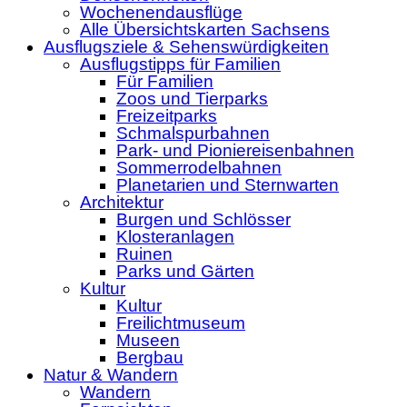
Wochenendausflüge
Alle Übersichtskarten Sachsens
Ausflugsziele & Sehenswürdigkeiten
Ausflugstipps für Familien
Für Familien
Zoos und Tierparks
Freizeitparks
Schmalspurbahnen
Park- und Pioniereisenbahnen
Sommerrodelbahnen
Planetarien und Sternwarten
Architektur
Burgen und Schlösser
Klosteranlagen
Ruinen
Parks und Gärten
Kultur
Kultur
Freilichtmuseum
Museen
Bergbau
Natur & Wandern
Wandern