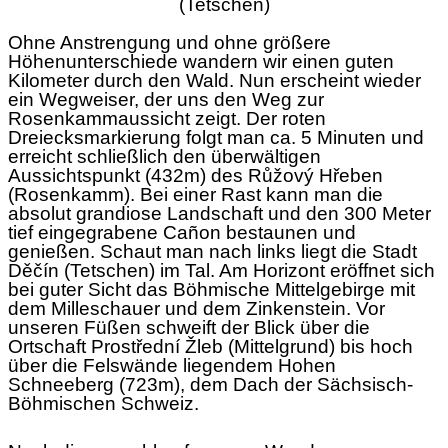
(Tetschen)
Ohne Anstrengung und ohne größere
Höhenunterschiede wandern wir einen guten
Kilometer durch den Wald. Nun erscheint wieder
ein Wegweiser, der uns den Weg zur
Rosenkammaussicht zeigt. Der roten
Dreiecksmarkierung folgt man ca. 5 Minuten und
erreicht schließlich den überwältigen
Aussichtspunkt (432m) des Růžový Hřeben
(Rosenkamm). Bei einer Rast kann man die
absolut grandiose Landschaft und den 300 Meter
tief eingegrabene Cañon bestaunen und
genießen. Schaut man nach links liegt die Stadt
Děčín (Tetschen) im Tal. Am Horizont eröffnet sich
bei guter Sicht das Böhmische Mittelgebirge mit
dem Milleschauer und dem Zinkenstein. Vor
unseren Füßen schweift der Blick über die
Ortschaft Prostřední Žleb (Mittelgrund) bis hoch
über die Felswände liegendem Hohen
Schneeberg (723m), dem Dach der Sächsisch-
Böhmischen Schweiz.