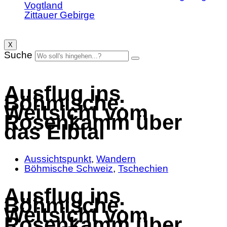
Vogtland
Zittauer Gebirge
X
Suche
Ausflug ins
Böhmische:
Weitsicht vom
Rosenkamm über
das Elbtal
Aussichtspunkt
,
Wandern
Böhmische Schweiz
,
Tschechien
Ausflug ins
Böhmische:
Weitsicht vom
Rosenkamm über