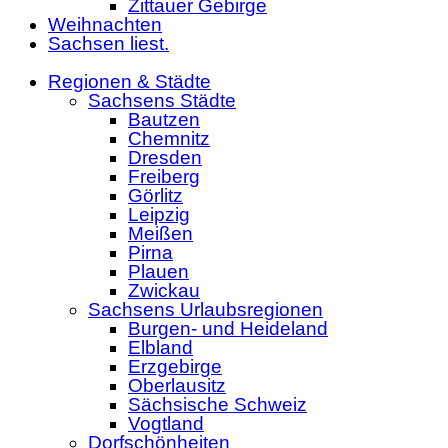
Zittauer Gebirge
Weihnachten
Sachsen liest.
Regionen & Städte
Sachsens Städte
Bautzen
Chemnitz
Dresden
Freiberg
Görlitz
Leipzig
Meißen
Pirna
Plauen
Zwickau
Sachsens Urlaubsregionen
Burgen- und Heideland
Elbland
Erzgebirge
Oberlausitz
Sächsische Schweiz
Vogtland
Dorfschönheiten