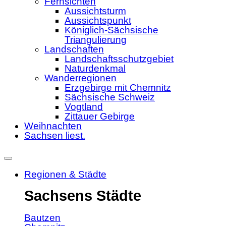
Fernsichten
Aussichtsturm
Aussichtspunkt
Königlich-Sächsische
Triangulierung
Landschaften
Landschaftsschutzgebiet
Naturdenkmal
Wanderregionen
Erzgebirge mit Chemnitz
Sächsische Schweiz
Vogtland
Zittauer Gebirge
Weihnachten
Sachsen liest.
Regionen & Städte
Sachsens Städte
Bautzen