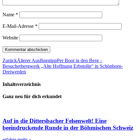
Name
*
E-Mail-Adresse
*
Website
Zurück
Älterer Ausflugstipp
Per Boot in den Berg –
Besucherbergwerk „Alte Hoffnung Erbstolln“ in Schönborn-
Dreiwerden
Inhaltsverzeichnis
Ganz neu für dich erkundet
Auf in die Dittersbacher Felsenwelt! Eine
beeindruckende Runde in der Böhmischen Schweiz
erfahre mehr »