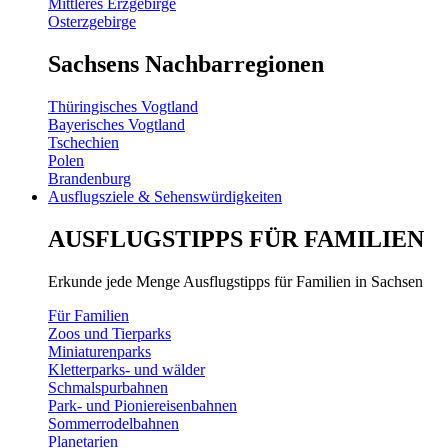
Mittleres Erzgebirge
Osterzgebirge
Sachsens Nachbarregionen
Thüringisches Vogtland
Bayerisches Vogtland
Tschechien
Polen
Brandenburg
Ausflugsziele & Sehenswürdigkeiten
AUSFLUGSTIPPS FÜR FAMILIEN
Erkunde jede Menge Ausflugstipps für Familien in Sachsen
Für Familien
Zoos und Tierparks
Miniaturenparks
Kletterparks- und wälder
Schmalspurbahnen
Park- und Pioniereisenbahnen
Sommerrodelbahnen
Planetarien