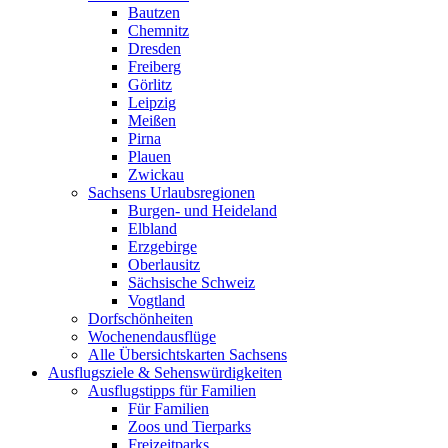
Bautzen
Chemnitz
Dresden
Freiberg
Görlitz
Leipzig
Meißen
Pirna
Plauen
Zwickau
Sachsens Urlaubsregionen
Burgen- und Heideland
Elbland
Erzgebirge
Oberlausitz
Sächsische Schweiz
Vogtland
Dorfschönheiten
Wochenendausflüge
Alle Übersichtskarten Sachsens
Ausflugsziele & Sehenswürdigkeiten
Ausflugstipps für Familien
Für Familien
Zoos und Tierparks
Freizeitparks