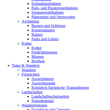
Schmalspurbahnen
Park- und Pioniereisenbahnen
Sommerrodelbahnen
Planetarien und Sternwarten
Architektur
Burgen und Schlösser
Klosteranlagen
Ruinen
Parks und Gärten
Kultur
Kultur
Freilichtmuseum
Museen
Bergbau
Natur & Wandern
Wandern
Fernsichten
Aussichtsturm
Aussichtspunkt
Königlich-Sächsische Triangulierung
Landschaften
Landschaftsschutzgebiet
Naturdenkmal
Wanderregionen
Erzgebirge mit Chemnitz