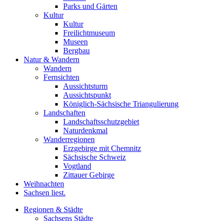
Parks und Gärten
Kultur
Kultur
Freilichtmuseum
Museen
Bergbau
Natur & Wandern
Wandern
Fernsichten
Aussichtsturm
Aussichtspunkt
Königlich-Sächsische Triangulierung
Landschaften
Landschaftsschutzgebiet
Naturdenkmal
Wanderregionen
Erzgebirge mit Chemnitz
Sächsische Schweiz
Vogtland
Zittauer Gebirge
Weihnachten
Sachsen liest.
Regionen & Städte
Sachsens Städte