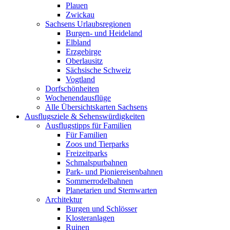
Plauen
Zwickau
Sachsens Urlaubsregionen
Burgen- und Heideland
Elbland
Erzgebirge
Oberlausitz
Sächsische Schweiz
Vogtland
Dorfschönheiten
Wochenendausflüge
Alle Übersichtskarten Sachsens
Ausflugsziele & Sehenswürdigkeiten
Ausflugstipps für Familien
Für Familien
Zoos und Tierparks
Freizeitparks
Schmalspurbahnen
Park- und Pioniereisenbahnen
Sommerrodelbahnen
Planetarien und Sternwarten
Architektur
Burgen und Schlösser
Klosteranlagen
Ruinen