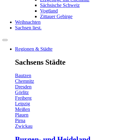
Sächsische Schweiz
Vogtland
Zittauer Gebirge
Weihnachten
Sachsen liest.
Regionen & Städte
Sachsens Städte
Bautzen
Chemnitz
Dresden
Görlitz
Freiberg
Leipzig
Meißen
Plauen
Pirna
Zwickau
Burgen- und Heideland