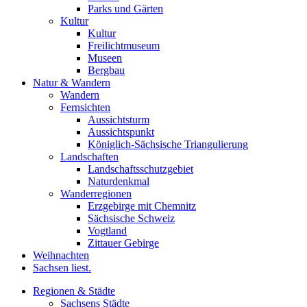
Parks und Gärten
Kultur
Kultur
Freilichtmuseum
Museen
Bergbau
Natur & Wandern
Wandern
Fernsichten
Aussichtsturm
Aussichtspunkt
Königlich-Sächsische Triangulierung
Landschaften
Landschaftsschutzgebiet
Naturdenkmal
Wanderregionen
Erzgebirge mit Chemnitz
Sächsische Schweiz
Vogtland
Zittauer Gebirge
Weihnachten
Sachsen liest.
Regionen & Städte
Sachsens Städte