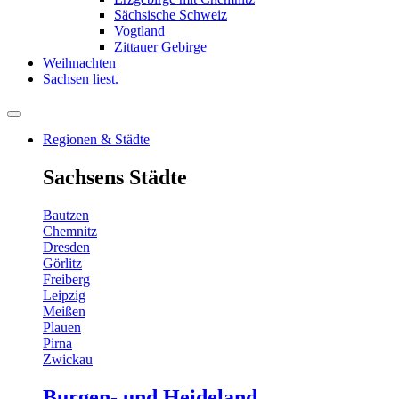
Sächsische Schweiz
Vogtland
Zittauer Gebirge
Weihnachten
Sachsen liest.
Regionen & Städte
Sachsens Städte
Bautzen
Chemnitz
Dresden
Görlitz
Freiberg
Leipzig
Meißen
Plauen
Pirna
Zwickau
Burgen- und Heideland