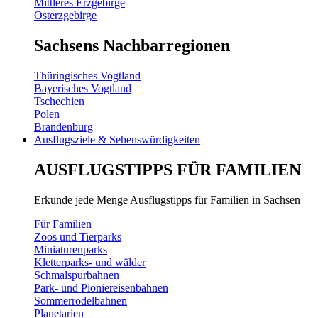
Mittleres Erzgebirge
Osterzgebirge
Sachsens Nachbarregionen
Thüringisches Vogtland
Bayerisches Vogtland
Tschechien
Polen
Brandenburg
Ausflugsziele & Sehenswürdigkeiten
AUSFLUGSTIPPS FÜR FAMILIEN
Erkunde jede Menge Ausflugstipps für Familien in Sachsen
Für Familien
Zoos und Tierparks
Miniaturenparks
Kletterparks- und wälder
Schmalspurbahnen
Park- und Pioniereisenbahnen
Sommerrodelbahnen
Planetarien