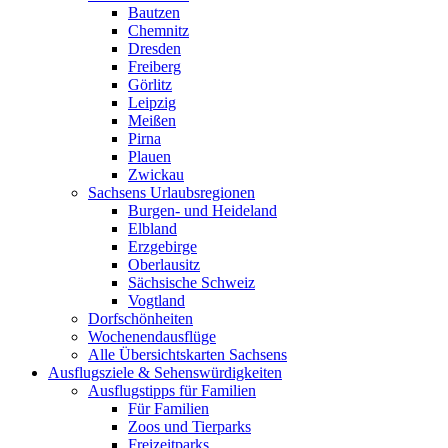
Bautzen
Chemnitz
Dresden
Freiberg
Görlitz
Leipzig
Meißen
Pirna
Plauen
Zwickau
Sachsens Urlaubsregionen
Burgen- und Heideland
Elbland
Erzgebirge
Oberlausitz
Sächsische Schweiz
Vogtland
Dorfschönheiten
Wochenendausflüge
Alle Übersichtskarten Sachsens
Ausflugsziele & Sehenswürdigkeiten
Ausflugstipps für Familien
Für Familien
Zoos und Tierparks
Freizeitparks