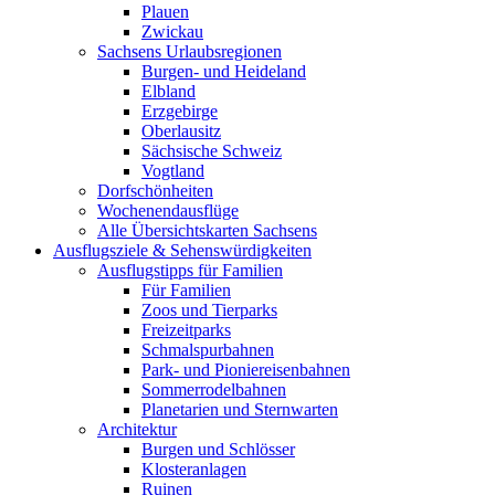
Plauen
Zwickau
Sachsens Urlaubsregionen
Burgen- und Heideland
Elbland
Erzgebirge
Oberlausitz
Sächsische Schweiz
Vogtland
Dorfschönheiten
Wochenendausflüge
Alle Übersichtskarten Sachsens
Ausflugsziele & Sehenswürdigkeiten
Ausflugstipps für Familien
Für Familien
Zoos und Tierparks
Freizeitparks
Schmalspurbahnen
Park- und Pioniereisenbahnen
Sommerrodelbahnen
Planetarien und Sternwarten
Architektur
Burgen und Schlösser
Klosteranlagen
Ruinen