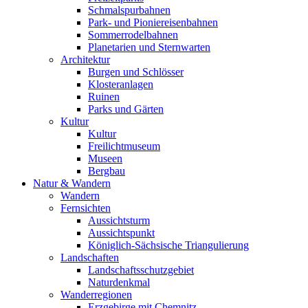
Schmalspurbahnen
Park- und Pioniereisenbahnen
Sommerrodelbahnen
Planetarien und Sternwarten
Architektur
Burgen und Schlösser
Klosteranlagen
Ruinen
Parks und Gärten
Kultur
Kultur
Freilichtmuseum
Museen
Bergbau
Natur & Wandern
Wandern
Fernsichten
Aussichtsturm
Aussichtspunkt
Königlich-Sächsische Triangulierung
Landschaften
Landschaftsschutzgebiet
Naturdenkmal
Wanderregionen
Erzgebirge mit Chemnitz