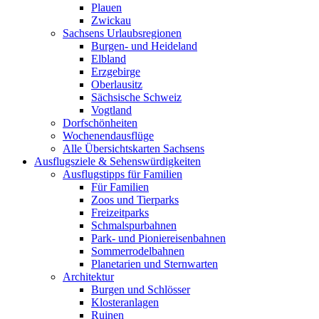
Plauen
Zwickau
Sachsens Urlaubsregionen
Burgen- und Heideland
Elbland
Erzgebirge
Oberlausitz
Sächsische Schweiz
Vogtland
Dorfschönheiten
Wochenendausflüge
Alle Übersichtskarten Sachsens
Ausflugsziele & Sehenswürdigkeiten
Ausflugstipps für Familien
Für Familien
Zoos und Tierparks
Freizeitparks
Schmalspurbahnen
Park- und Pioniereisenbahnen
Sommerrodelbahnen
Planetarien und Sternwarten
Architektur
Burgen und Schlösser
Klosteranlagen
Ruinen