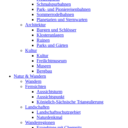
Schmalspurbahnen
Park- und Pioniereisenbahnen
Sommerrodelbahnen
Planetarien und Sternwarten
Architektur
Burgen und Schlösser
Klosteranlagen
Ruinen
Parks und Gärten
Kultur
Kultur
Freilichtmuseum
Museen
Bergbau
Natur & Wandern
Wandern
Fernsichten
Aussichtsturm
Aussichtspunkt
Königlich-Sächsische Triangulierung
Landschaften
Landschaftsschutzgebiet
Naturdenkmal
Wanderregionen
Erzgebirge mit Chemnitz