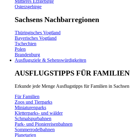
Mittleres Erzgebirge
Osterzgebirge
Sachsens Nachbarregionen
Thüringisches Vogtland
Bayerisches Vogtland
Tschechien
Polen
Brandenburg
Ausflugsziele & Sehenswürdigkeiten
AUSFLUGSTIPPS FÜR FAMILIEN
Erkunde jede Menge Ausflugstipps für Familien in Sachsen
Für Familien
Zoos und Tierparks
Miniaturenparks
Kletterparks- und wälder
Schmalspurbahnen
Park- und Pioniereisenbahnen
Sommerrodelbahnen
Planetarien