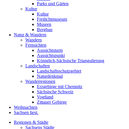
Parks und Gärten
Kultur
Kultur
Freilichtmuseum
Museen
Bergbau
Natur & Wandern
Wandern
Fernsichten
Aussichtsturm
Aussichtspunkt
Königlich-Sächsische Triangulierung
Landschaften
Landschaftsschutzgebiet
Naturdenkmal
Wanderregionen
Erzgebirge mit Chemnitz
Sächsische Schweiz
Vogtland
Zittauer Gebirge
Weihnachten
Sachsen liest.
Regionen & Städte
Sachsens Städte