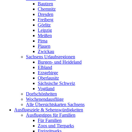
Bautzen
Chemnitz
Dresden
Freiberg
Görlitz
Leipzig
Meißen
Pirna
Plauen
Zwickau
Sachsens Urlaubsregionen
Burgen- und Heideland
Elbland
Erzgebirge
Oberlausitz
Sächsische Schweiz
Vogtland
Dorfschönheiten
Wochenendausflüge
Alle Übersichtskarten Sachsens
Ausflugsziele & Sehenswürdigkeiten
Ausflugstipps für Familien
Für Familien
Zoos und Tierparks
Freizeitparks