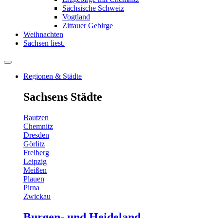
Sächsische Schweiz
Vogtland
Zittauer Gebirge
Weihnachten
Sachsen liest.
Regionen & Städte
Sachsens Städte
Bautzen
Chemnitz
Dresden
Görlitz
Freiberg
Leipzig
Meißen
Plauen
Pirna
Zwickau
Burgen- und Heideland