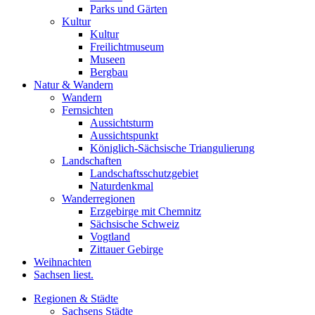
Parks und Gärten
Kultur
Kultur
Freilichtmuseum
Museen
Bergbau
Natur & Wandern
Wandern
Fernsichten
Aussichtsturm
Aussichtspunkt
Königlich-Sächsische Triangulierung
Landschaften
Landschaftsschutzgebiet
Naturdenkmal
Wanderregionen
Erzgebirge mit Chemnitz
Sächsische Schweiz
Vogtland
Zittauer Gebirge
Weihnachten
Sachsen liest.
Regionen & Städte
Sachsens Städte