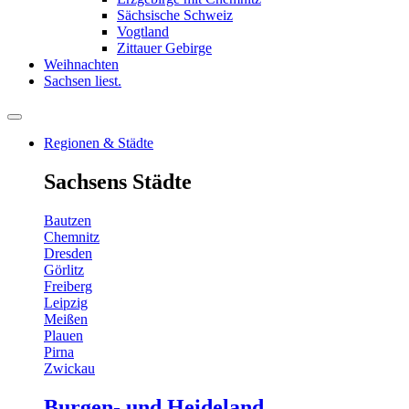
Sächsische Schweiz
Vogtland
Zittauer Gebirge
Weihnachten
Sachsen liest.
Regionen & Städte
Sachsens Städte
Bautzen
Chemnitz
Dresden
Görlitz
Freiberg
Leipzig
Meißen
Plauen
Pirna
Zwickau
Burgen- und Heideland