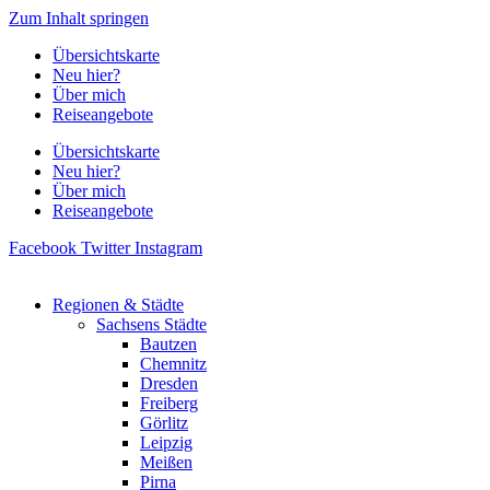
Zum Inhalt springen
Übersichtskarte
Neu hier?
Über mich
Reiseangebote
Übersichtskarte
Neu hier?
Über mich
Reiseangebote
Facebook
Twitter
Instagram
Regionen & Städte
Sachsens Städte
Bautzen
Chemnitz
Dresden
Freiberg
Görlitz
Leipzig
Meißen
Pirna