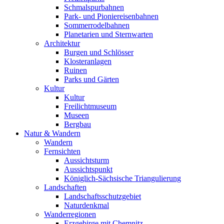
Schmalspurbahnen
Park- und Pioniereisenbahnen
Sommerrodelbahnen
Planetarien und Sternwarten
Architektur
Burgen und Schlösser
Klosteranlagen
Ruinen
Parks und Gärten
Kultur
Kultur
Freilichtmuseum
Museen
Bergbau
Natur & Wandern
Wandern
Fernsichten
Aussichtsturm
Aussichtspunkt
Königlich-Sächsische Triangulierung
Landschaften
Landschaftsschutzgebiet
Naturdenkmal
Wanderregionen
Erzgebirge mit Chemnitz