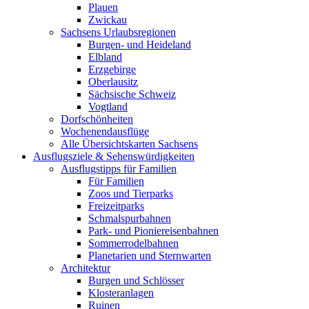
Plauen
Zwickau
Sachsens Urlaubsregionen
Burgen- und Heideland
Elbland
Erzgebirge
Oberlausitz
Sächsische Schweiz
Vogtland
Dorfschönheiten
Wochenendausflüge
Alle Übersichtskarten Sachsens
Ausflugsziele & Sehenswürdigkeiten
Ausflugstipps für Familien
Für Familien
Zoos und Tierparks
Freizeitparks
Schmalspurbahnen
Park- und Pioniereisenbahnen
Sommerrodelbahnen
Planetarien und Sternwarten
Architektur
Burgen und Schlösser
Klosteranlagen
Ruinen