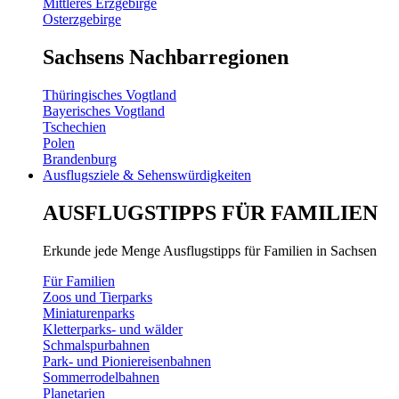
Mittleres Erzgebirge
Osterzgebirge
Sachsens Nachbarregionen
Thüringisches Vogtland
Bayerisches Vogtland
Tschechien
Polen
Brandenburg
Ausflugsziele & Sehenswürdigkeiten
AUSFLUGSTIPPS FÜR FAMILIEN
Erkunde jede Menge Ausflugstipps für Familien in Sachsen
Für Familien
Zoos und Tierparks
Miniaturenparks
Kletterparks- und wälder
Schmalspurbahnen
Park- und Pioniereisenbahnen
Sommerrodelbahnen
Planetarien