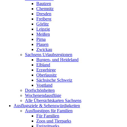
Bautzen
Chemnitz
Dresden
Freiberg
Görlitz
Leipzig
Meißen
Pirna
Plauen
Zwickau
Sachsens Urlaubsregionen
Burgen- und Heideland
Elbland
Erzgebirge
Oberlausitz
Sächsische Schweiz
Vogtland
Dorfschönheiten
Wochenendausflüge
Alle Übersichtskarten Sachsens
Ausflugsziele & Sehenswürdigkeiten
Ausflugstipps für Familien
Für Familien
Zoos und Tierparks
Freizeitparks