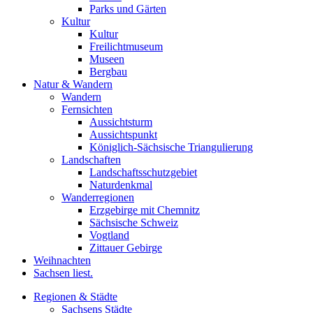
Parks und Gärten
Kultur
Kultur
Freilichtmuseum
Museen
Bergbau
Natur & Wandern
Wandern
Fernsichten
Aussichtsturm
Aussichtspunkt
Königlich-Sächsische Triangulierung
Landschaften
Landschaftsschutzgebiet
Naturdenkmal
Wanderregionen
Erzgebirge mit Chemnitz
Sächsische Schweiz
Vogtland
Zittauer Gebirge
Weihnachten
Sachsen liest.
Regionen & Städte
Sachsens Städte