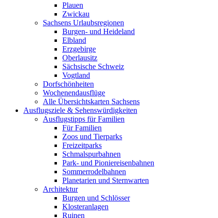
Plauen
Zwickau
Sachsens Urlaubsregionen
Burgen- und Heideland
Elbland
Erzgebirge
Oberlausitz
Sächsische Schweiz
Vogtland
Dorfschönheiten
Wochenendausflüge
Alle Übersichtskarten Sachsens
Ausflugsziele & Sehenswürdigkeiten
Ausflugstipps für Familien
Für Familien
Zoos und Tierparks
Freizeitparks
Schmalspurbahnen
Park- und Pioniereisenbahnen
Sommerrodelbahnen
Planetarien und Sternwarten
Architektur
Burgen und Schlösser
Klosteranlagen
Ruinen