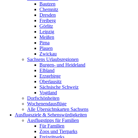
Bautzen
Chemnitz
Dresden
Freiberg
Görlitz
Leipzig
Meißen
Pirna
Plauen
Zwickau
Sachsens Urlaubsregionen
Burgen- und Heideland
Elbland
Erzgebirge
Oberlausitz
Sächsische Schweiz
Vogtland
Dorfschönheiten
Wochenendausflüge
Alle Übersichtskarten Sachsens
Ausflugsziele & Sehenswürdigkeiten
Ausflugstipps für Familien
Für Familien
Zoos und Tierparks
Freizeitparks