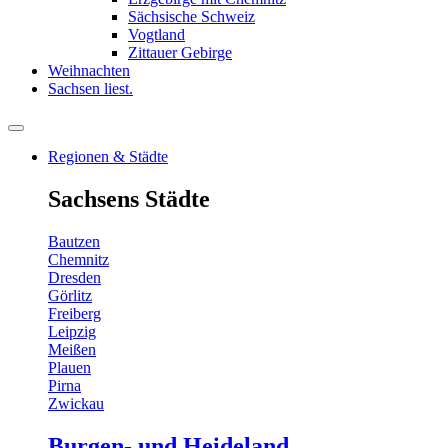
Sächsische Schweiz
Vogtland
Zittauer Gebirge
Weihnachten
Sachsen liest.
Regionen & Städte
Sachsens Städte
Bautzen
Chemnitz
Dresden
Görlitz
Freiberg
Leipzig
Meißen
Plauen
Pirna
Zwickau
Burgen- und Heideland