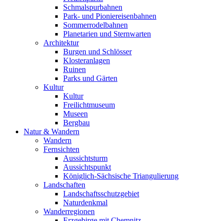
Schmalspurbahnen
Park- und Pioniereisenbahnen
Sommerrodelbahnen
Planetarien und Sternwarten
Architektur
Burgen und Schlösser
Klosteranlagen
Ruinen
Parks und Gärten
Kultur
Kultur
Freilichtmuseum
Museen
Bergbau
Natur & Wandern
Wandern
Fernsichten
Aussichtsturm
Aussichtspunkt
Königlich-Sächsische Triangulierung
Landschaften
Landschaftsschutzgebiet
Naturdenkmal
Wanderregionen
Erzgebirge mit Chemnitz