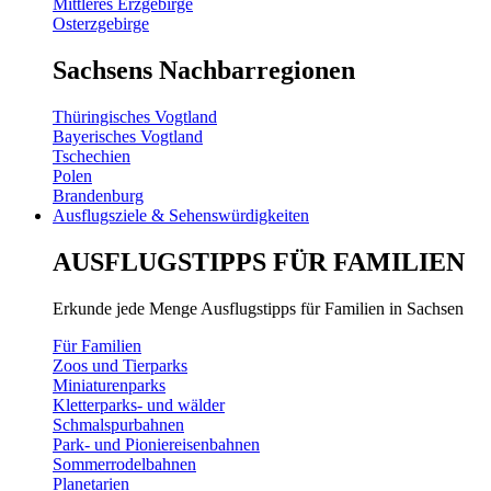
Mittleres Erzgebirge
Osterzgebirge
Sachsens Nachbarregionen
Thüringisches Vogtland
Bayerisches Vogtland
Tschechien
Polen
Brandenburg
Ausflugsziele & Sehenswürdigkeiten
AUSFLUGSTIPPS FÜR FAMILIEN
Erkunde jede Menge Ausflugstipps für Familien in Sachsen
Für Familien
Zoos und Tierparks
Miniaturenparks
Kletterparks- und wälder
Schmalspurbahnen
Park- und Pioniereisenbahnen
Sommerrodelbahnen
Planetarien