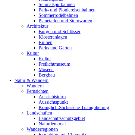
Schmalspurbahnen
Park- und Pioniereisenbahnen
Sommerrodelbahnen
Planetarien und Sternwarten
Architektur
Burgen und Schlösser
Klosteranlagen
Ruinen
Parks und Gärten
Kultur
Kultur
Freilichtmuseum
Museen
Bergbau
Natur & Wandern
Wandern
Fernsichten
Aussichtsturm
Aussichtspunkt
Königlich-Sächsische Triangulierung
Landschaften
Landschaftsschutzgebiet
Naturdenkmal
Wanderregionen
Erzgebirge mit Chemnitz