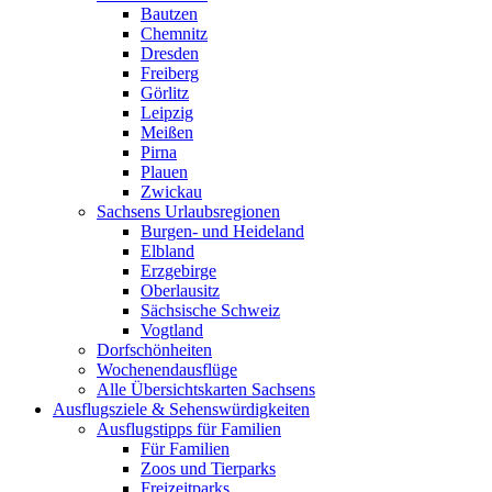
Bautzen
Chemnitz
Dresden
Freiberg
Görlitz
Leipzig
Meißen
Pirna
Plauen
Zwickau
Sachsens Urlaubsregionen
Burgen- und Heideland
Elbland
Erzgebirge
Oberlausitz
Sächsische Schweiz
Vogtland
Dorfschönheiten
Wochenendausflüge
Alle Übersichtskarten Sachsens
Ausflugsziele & Sehenswürdigkeiten
Ausflugstipps für Familien
Für Familien
Zoos und Tierparks
Freizeitparks