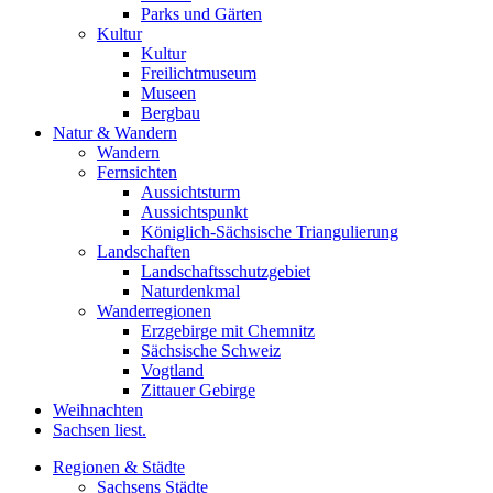
Parks und Gärten
Kultur
Kultur
Freilichtmuseum
Museen
Bergbau
Natur & Wandern
Wandern
Fernsichten
Aussichtsturm
Aussichtspunkt
Königlich-Sächsische Triangulierung
Landschaften
Landschaftsschutzgebiet
Naturdenkmal
Wanderregionen
Erzgebirge mit Chemnitz
Sächsische Schweiz
Vogtland
Zittauer Gebirge
Weihnachten
Sachsen liest.
Regionen & Städte
Sachsens Städte