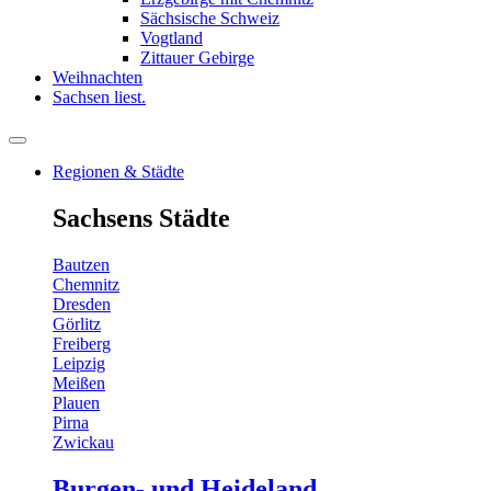
Sächsische Schweiz
Vogtland
Zittauer Gebirge
Weihnachten
Sachsen liest.
Regionen & Städte
Sachsens Städte
Bautzen
Chemnitz
Dresden
Görlitz
Freiberg
Leipzig
Meißen
Plauen
Pirna
Zwickau
Burgen- und Heideland