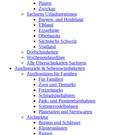
Plauen
Zwickau
Sachsens Urlaubsregionen
Burgen- und Heideland
Elbland
Erzgebirge
Oberlausitz
Sächsische Schweiz
Vogtland
Dorfschönheiten
Wochenendausflüge
Alle Übersichtskarten Sachsens
Ausflugsziele & Sehenswürdigkeiten
Ausflugstipps für Familien
Für Familien
Zoos und Tierparks
Freizeitparks
Schmalspurbahnen
Park- und Pioniereisenbahnen
Sommerrodelbahnen
Planetarien und Sternwarten
Architektur
Burgen und Schlösser
Klosteranlagen
Ruinen