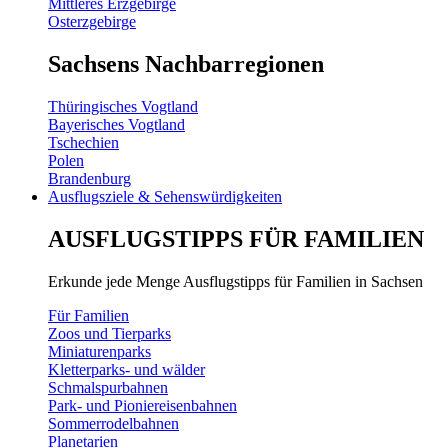
Mittleres Erzgebirge
Osterzgebirge
Sachsens Nachbarregionen
Thüringisches Vogtland
Bayerisches Vogtland
Tschechien
Polen
Brandenburg
Ausflugsziele & Sehenswürdigkeiten
AUSFLUGSTIPPS FÜR FAMILIEN
Erkunde jede Menge Ausflugstipps für Familien in Sachsen
Für Familien
Zoos und Tierparks
Miniaturenparks
Kletterparks- und wälder
Schmalspurbahnen
Park- und Pioniereisenbahnen
Sommerrodelbahnen
Planetarien