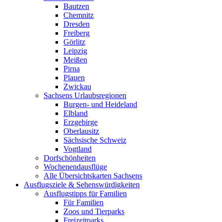
Bautzen
Chemnitz
Dresden
Freiberg
Görlitz
Leipzig
Meißen
Pirna
Plauen
Zwickau
Sachsens Urlaubsregionen
Burgen- und Heideland
Elbland
Erzgebirge
Oberlausitz
Sächsische Schweiz
Vogtland
Dorfschönheiten
Wochenendausflüge
Alle Übersichtskarten Sachsens
Ausflugsziele & Sehenswürdigkeiten
Ausflugstipps für Familien
Für Familien
Zoos und Tierparks
Freizeitparks