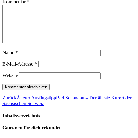
Kommentar
*
Name
*
E-Mail-Adresse
*
Website
Zurück
Älterer Ausflugstipp
Bad Schandau – Der älteste Kurort der
Sächsischen Schweiz
Inhaltsverzeichnis
Ganz neu für dich erkundet