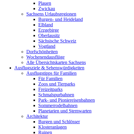
Plauen
Zwickau
Sachsens Urlaubsregionen
Burgen- und Heideland
Elbland
Erzgebirge
Oberlausitz
Sächsische Schweiz
Vogtland
Dorfschönheiten
Wochenendausflüge
Alle Übersichtskarten Sachsens
Ausflugsziele & Sehenswürdigkeiten
Ausflugstipps für Familien
Für Familien
Zoos und Tierparks
Freizeitparks
Schmalspurbahnen
Park- und Pioniereisenbahnen
Sommerrodelbahnen
Planetarien und Sternwarten
Architektur
Burgen und Schlösser
Klosteranlagen
Ruinen