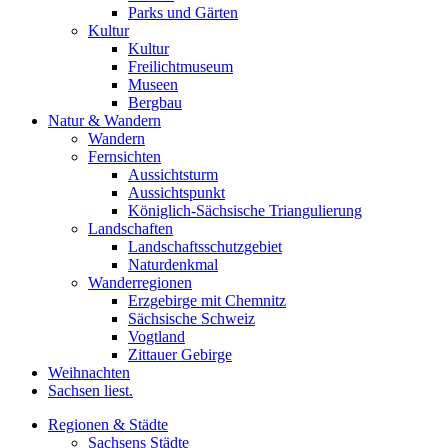
Parks und Gärten
Kultur
Kultur
Freilichtmuseum
Museen
Bergbau
Natur & Wandern
Wandern
Fernsichten
Aussichtsturm
Aussichtspunkt
Königlich-Sächsische Triangulierung
Landschaften
Landschaftsschutzgebiet
Naturdenkmal
Wanderregionen
Erzgebirge mit Chemnitz
Sächsische Schweiz
Vogtland
Zittauer Gebirge
Weihnachten
Sachsen liest.
Regionen & Städte
Sachsens Städte