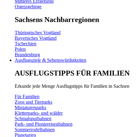
Mittleres Erzgebirge
Osterzgebirge
Sachsens Nachbarregionen
Thüringisches Vogtland
Bayerisches Vogtland
Tschechien
Polen
Brandenburg
Ausflugsziele & Sehenswürdigkeiten
AUSFLUGSTIPPS FÜR FAMILIEN
Erkunde jede Menge Ausflugstipps für Familien in Sachsen
Für Familien
Zoos und Tierparks
Miniaturenparks
Kletterparks- und wälder
Schmalspurbahnen
Park- und Pioniereisenbahnen
Sommerrodelbahnen
Planetarien