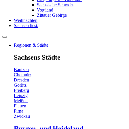
Sächsische Schweiz
Vogtland
Zittauer Gebirge
Weihnachten
Sachsen liest.
Regionen & Städte
Sachsens Städte
Bautzen
Chemnitz
Dresden
Görlitz
Freiberg
Leipzig
Meißen
Plauen
Pirna
Zwickau
Burgen- und Heideland