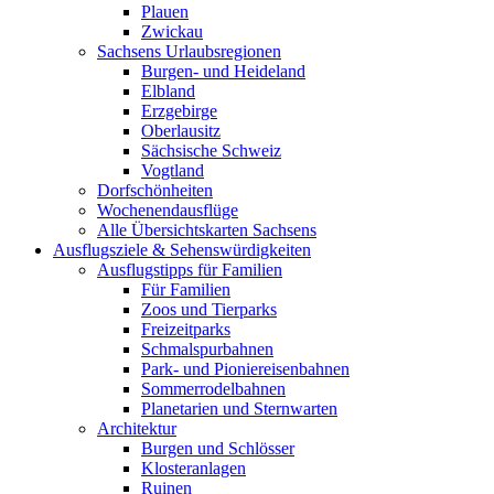
Plauen
Zwickau
Sachsens Urlaubsregionen
Burgen- und Heideland
Elbland
Erzgebirge
Oberlausitz
Sächsische Schweiz
Vogtland
Dorfschönheiten
Wochenendausflüge
Alle Übersichtskarten Sachsens
Ausflugsziele & Sehenswürdigkeiten
Ausflugstipps für Familien
Für Familien
Zoos und Tierparks
Freizeitparks
Schmalspurbahnen
Park- und Pioniereisenbahnen
Sommerrodelbahnen
Planetarien und Sternwarten
Architektur
Burgen und Schlösser
Klosteranlagen
Ruinen