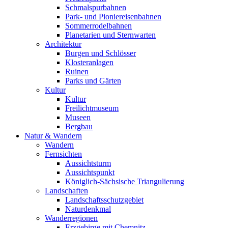
Schmalspurbahnen
Park- und Pioniereisenbahnen
Sommerrodelbahnen
Planetarien und Sternwarten
Architektur
Burgen und Schlösser
Klosteranlagen
Ruinen
Parks und Gärten
Kultur
Kultur
Freilichtmuseum
Museen
Bergbau
Natur & Wandern
Wandern
Fernsichten
Aussichtsturm
Aussichtspunkt
Königlich-Sächsische Triangulierung
Landschaften
Landschaftsschutzgebiet
Naturdenkmal
Wanderregionen
Erzgebirge mit Chemnitz