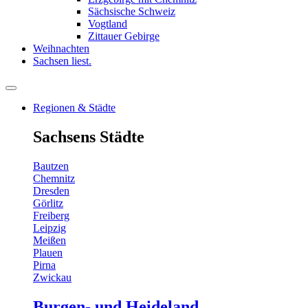
Sächsische Schweiz
Vogtland
Zittauer Gebirge
Weihnachten
Sachsen liest.
Regionen & Städte
Sachsens Städte
Bautzen
Chemnitz
Dresden
Görlitz
Freiberg
Leipzig
Meißen
Plauen
Pirna
Zwickau
Burgen- und Heideland