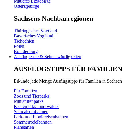
Mittleres Erzgebirge
Osterzgebirge
Sachsens Nachbarregionen
Thüringisches Vogtland
Bayerisches Vogtland
Tschechien
Polen
Brandenburg
Ausflugsziele & Sehenswürdigkeiten
AUSFLUGSTIPPS FÜR FAMILIEN
Erkunde jede Menge Ausflugstipps für Familien in Sachsen
Für Familien
Zoos und Tierparks
Miniaturenparks
Kletterparks- und wälder
Schmalspurbahnen
Park- und Pioniereisenbahnen
Sommerrodelbahnen
Planetarien