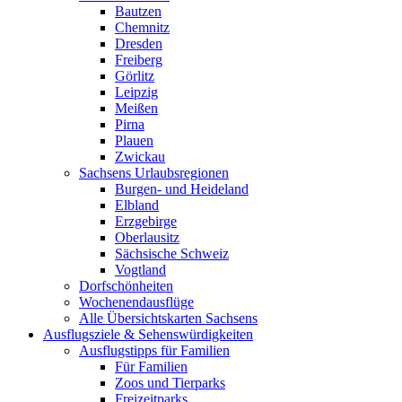
Bautzen
Chemnitz
Dresden
Freiberg
Görlitz
Leipzig
Meißen
Pirna
Plauen
Zwickau
Sachsens Urlaubsregionen
Burgen- und Heideland
Elbland
Erzgebirge
Oberlausitz
Sächsische Schweiz
Vogtland
Dorfschönheiten
Wochenendausflüge
Alle Übersichtskarten Sachsens
Ausflugsziele & Sehenswürdigkeiten
Ausflugstipps für Familien
Für Familien
Zoos und Tierparks
Freizeitparks