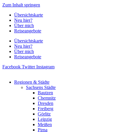
Zum Inhalt springen
Übersichtskarte
Neu hier?
Über mich
Reiseangebote
Übersichtskarte
Neu hier?
Über mich
Reiseangebote
Facebook
Twitter
Instagram
Regionen & Städte
Sachsens Städte
Bautzen
Chemnitz
Dresden
Freiberg
Görlitz
Leipzig
Meißen
Pirna