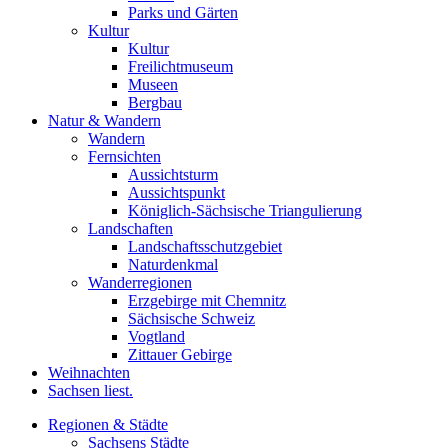
Parks und Gärten
Kultur
Kultur
Freilichtmuseum
Museen
Bergbau
Natur & Wandern
Wandern
Fernsichten
Aussichtsturm
Aussichtspunkt
Königlich-Sächsische Triangulierung
Landschaften
Landschaftsschutzgebiet
Naturdenkmal
Wanderregionen
Erzgebirge mit Chemnitz
Sächsische Schweiz
Vogtland
Zittauer Gebirge
Weihnachten
Sachsen liest.
Regionen & Städte
Sachsens Städte