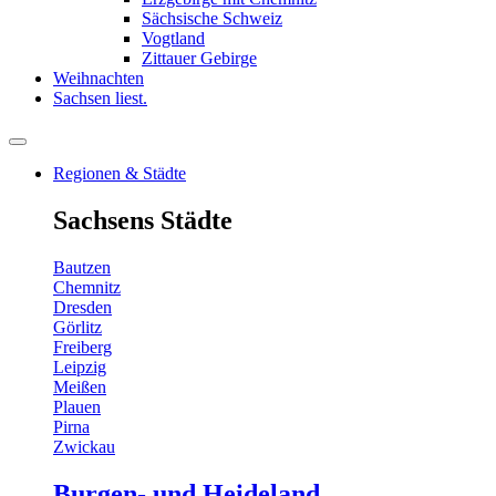
Sächsische Schweiz
Vogtland
Zittauer Gebirge
Weihnachten
Sachsen liest.
Regionen & Städte
Sachsens Städte
Bautzen
Chemnitz
Dresden
Görlitz
Freiberg
Leipzig
Meißen
Plauen
Pirna
Zwickau
Burgen- und Heideland