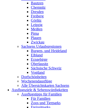
Bautzen
Chemnitz
Dresden
Freiberg
Görlitz
Leipzig
Meißen
Pirna
Plauen
Zwickau
Sachsens Urlaubsregionen
Burgen- und Heideland
Elbland
Erzgebirge
Oberlausitz
Sächsische Schweiz
Vogtland
Dorfschönheiten
Wochenendausflüge
Alle Übersichtskarten Sachsens
Ausflugsziele & Sehenswürdigkeiten
Ausflugstipps für Familien
Für Familien
Zoos und Tierparks
Freizeitparks