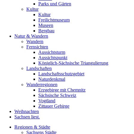
Parks und Gärten
Kultur
Kultur
Freilichtmuseum
Museen
Bergbau
Natur & Wandern
Wandern
Fernsichten
Aussichtsturm
Aussichtspunkt
Königlich-Sächsische Triangulierung
Landschaften
Landschaftsschutzgebiet
Naturdenkmal
Wanderregionen
Erzgebirge mit Chemnitz
Sächsische Schweiz
Vogtland
Zittauer Gebirge
Weihnachten
Sachsen liest.
Regionen & Städte
Sachsens Städte