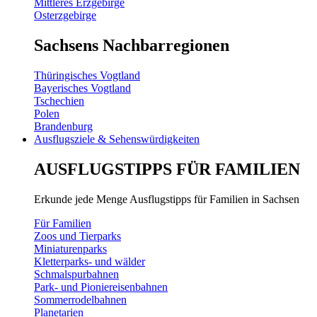
Mittleres Erzgebirge
Osterzgebirge
Sachsens Nachbarregionen
Thüringisches Vogtland
Bayerisches Vogtland
Tschechien
Polen
Brandenburg
Ausflugsziele & Sehenswürdigkeiten
AUSFLUGSTIPPS FÜR FAMILIEN
Erkunde jede Menge Ausflugstipps für Familien in Sachsen
Für Familien
Zoos und Tierparks
Miniaturenparks
Kletterparks- und wälder
Schmalspurbahnen
Park- und Pioniereisenbahnen
Sommerrodelbahnen
Planetarien