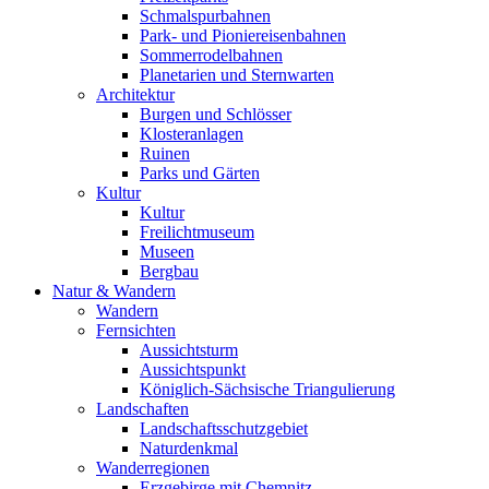
Schmalspurbahnen
Park- und Pioniereisenbahnen
Sommerrodelbahnen
Planetarien und Sternwarten
Architektur
Burgen und Schlösser
Klosteranlagen
Ruinen
Parks und Gärten
Kultur
Kultur
Freilichtmuseum
Museen
Bergbau
Natur & Wandern
Wandern
Fernsichten
Aussichtsturm
Aussichtspunkt
Königlich-Sächsische Triangulierung
Landschaften
Landschaftsschutzgebiet
Naturdenkmal
Wanderregionen
Erzgebirge mit Chemnitz