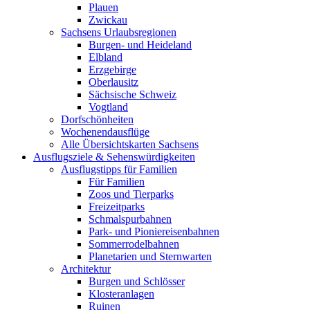
Plauen
Zwickau
Sachsens Urlaubsregionen
Burgen- und Heideland
Elbland
Erzgebirge
Oberlausitz
Sächsische Schweiz
Vogtland
Dorfschönheiten
Wochenendausflüge
Alle Übersichtskarten Sachsens
Ausflugsziele & Sehenswürdigkeiten
Ausflugstipps für Familien
Für Familien
Zoos und Tierparks
Freizeitparks
Schmalspurbahnen
Park- und Pioniereisenbahnen
Sommerrodelbahnen
Planetarien und Sternwarten
Architektur
Burgen und Schlösser
Klosteranlagen
Ruinen