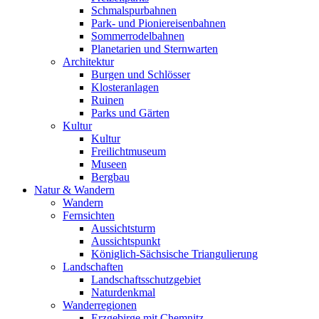
Schmalspurbahnen
Park- und Pioniereisenbahnen
Sommerrodelbahnen
Planetarien und Sternwarten
Architektur
Burgen und Schlösser
Klosteranlagen
Ruinen
Parks und Gärten
Kultur
Kultur
Freilichtmuseum
Museen
Bergbau
Natur & Wandern
Wandern
Fernsichten
Aussichtsturm
Aussichtspunkt
Königlich-Sächsische Triangulierung
Landschaften
Landschaftsschutzgebiet
Naturdenkmal
Wanderregionen
Erzgebirge mit Chemnitz