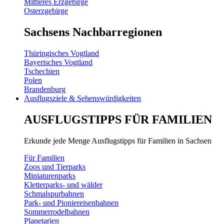
Mittleres Erzgebirge
Osterzgebirge
Sachsens Nachbarregionen
Thüringisches Vogtland
Bayerisches Vogtland
Tschechien
Polen
Brandenburg
Ausflugsziele & Sehenswürdigkeiten
AUSFLUGSTIPPS FÜR FAMILIEN
Erkunde jede Menge Ausflugstipps für Familien in Sachsen
Für Familien
Zoos und Tierparks
Miniaturenparks
Kletterparks- und wälder
Schmalspurbahnen
Park- und Pioniereisenbahnen
Sommerrodelbahnen
Planetarien