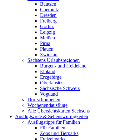
Bautzen
Chemnitz
Dresden
Freiberg
Görlitz
Leipzig
Meißen
Pirna
Plauen
Zwickau
Sachsens Urlaubsregionen
Burgen- und Heideland
Elbland
Erzgebirge
Oberlausitz
Sächsische Schweiz
Vogtland
Dorfschönheiten
Wochenendausflüge
Alle Übersichtskarten Sachsens
Ausflugsziele & Sehenswürdigkeiten
Ausflugstipps für Familien
Für Familien
Zoos und Tierparks
Freizeitparks