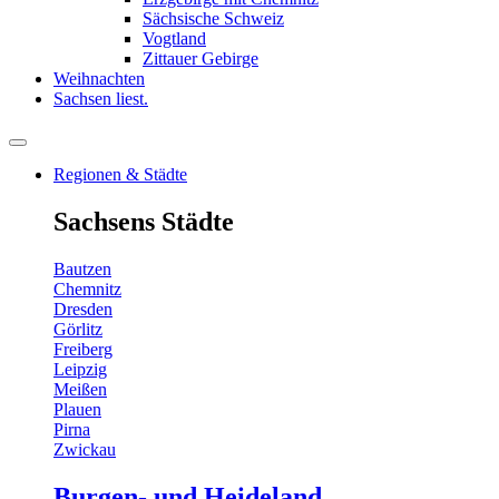
Sächsische Schweiz
Vogtland
Zittauer Gebirge
Weihnachten
Sachsen liest.
Regionen & Städte
Sachsens Städte
Bautzen
Chemnitz
Dresden
Görlitz
Freiberg
Leipzig
Meißen
Plauen
Pirna
Zwickau
Burgen- und Heideland