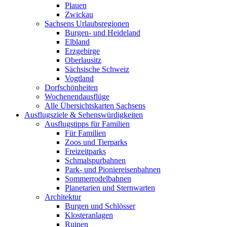
Plauen
Zwickau
Sachsens Urlaubsregionen
Burgen- und Heideland
Elbland
Erzgebirge
Oberlausitz
Sächsische Schweiz
Vogtland
Dorfschönheiten
Wochenendausflüge
Alle Übersichtskarten Sachsens
Ausflugsziele & Sehenswürdigkeiten
Ausflugstipps für Familien
Für Familien
Zoos und Tierparks
Freizeitparks
Schmalspurbahnen
Park- und Pioniereisenbahnen
Sommerrodelbahnen
Planetarien und Sternwarten
Architektur
Burgen und Schlösser
Klosteranlagen
Ruinen