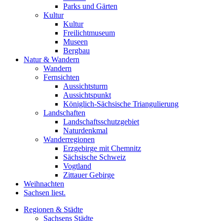
Parks und Gärten
Kultur
Kultur
Freilichtmuseum
Museen
Bergbau
Natur & Wandern
Wandern
Fernsichten
Aussichtsturm
Aussichtspunkt
Königlich-Sächsische Triangulierung
Landschaften
Landschaftsschutzgebiet
Naturdenkmal
Wanderregionen
Erzgebirge mit Chemnitz
Sächsische Schweiz
Vogtland
Zittauer Gebirge
Weihnachten
Sachsen liest.
Regionen & Städte
Sachsens Städte