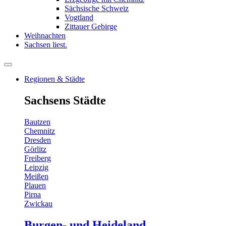
Sächsische Schweiz
Vogtland
Zittauer Gebirge
Weihnachten
Sachsen liest.
Regionen & Städte
Sachsens Städte
Bautzen
Chemnitz
Dresden
Görlitz
Freiberg
Leipzig
Meißen
Plauen
Pirna
Zwickau
Burgen- und Heideland