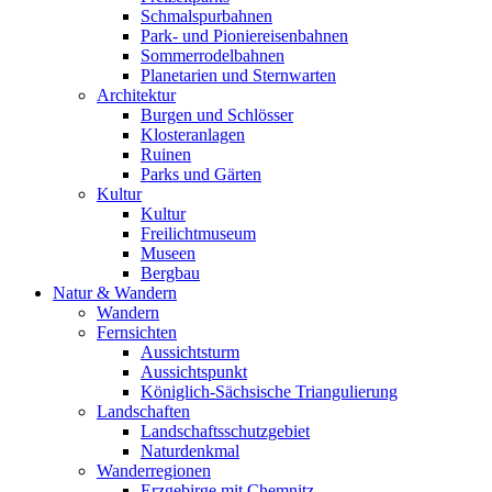
Schmalspurbahnen
Park- und Pioniereisenbahnen
Sommerrodelbahnen
Planetarien und Sternwarten
Architektur
Burgen und Schlösser
Klosteranlagen
Ruinen
Parks und Gärten
Kultur
Kultur
Freilichtmuseum
Museen
Bergbau
Natur & Wandern
Wandern
Fernsichten
Aussichtsturm
Aussichtspunkt
Königlich-Sächsische Triangulierung
Landschaften
Landschaftsschutzgebiet
Naturdenkmal
Wanderregionen
Erzgebirge mit Chemnitz