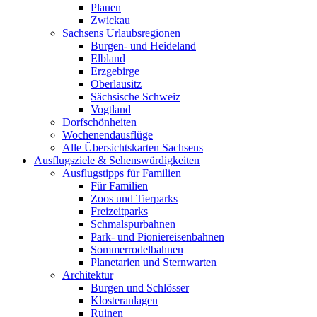
Plauen
Zwickau
Sachsens Urlaubsregionen
Burgen- und Heideland
Elbland
Erzgebirge
Oberlausitz
Sächsische Schweiz
Vogtland
Dorfschönheiten
Wochenendausflüge
Alle Übersichtskarten Sachsens
Ausflugsziele & Sehenswürdigkeiten
Ausflugstipps für Familien
Für Familien
Zoos und Tierparks
Freizeitparks
Schmalspurbahnen
Park- und Pioniereisenbahnen
Sommerrodelbahnen
Planetarien und Sternwarten
Architektur
Burgen und Schlösser
Klosteranlagen
Ruinen