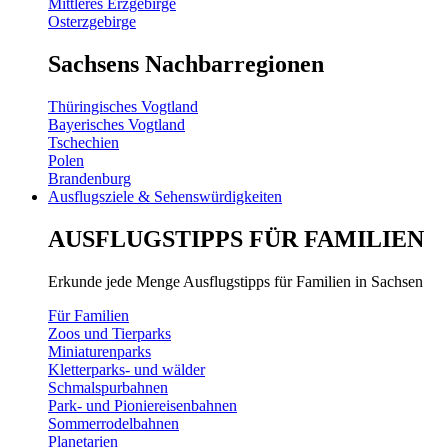
Mittleres Erzgebirge
Osterzgebirge
Sachsens Nachbarregionen
Thüringisches Vogtland
Bayerisches Vogtland
Tschechien
Polen
Brandenburg
Ausflugsziele & Sehenswürdigkeiten
AUSFLUGSTIPPS FÜR FAMILIEN
Erkunde jede Menge Ausflugstipps für Familien in Sachsen
Für Familien
Zoos und Tierparks
Miniaturenparks
Kletterparks- und wälder
Schmalspurbahnen
Park- und Pioniereisenbahnen
Sommerrodelbahnen
Planetarien