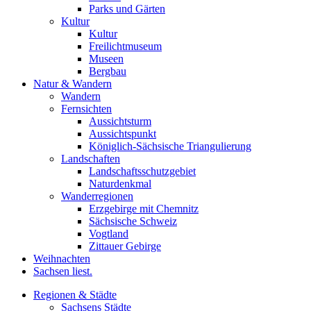
Parks und Gärten
Kultur
Kultur
Freilichtmuseum
Museen
Bergbau
Natur & Wandern
Wandern
Fernsichten
Aussichtsturm
Aussichtspunkt
Königlich-Sächsische Triangulierung
Landschaften
Landschaftsschutzgebiet
Naturdenkmal
Wanderregionen
Erzgebirge mit Chemnitz
Sächsische Schweiz
Vogtland
Zittauer Gebirge
Weihnachten
Sachsen liest.
Regionen & Städte
Sachsens Städte