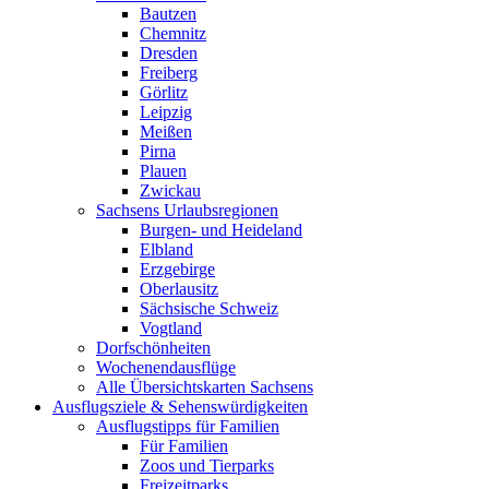
Bautzen
Chemnitz
Dresden
Freiberg
Görlitz
Leipzig
Meißen
Pirna
Plauen
Zwickau
Sachsens Urlaubsregionen
Burgen- und Heideland
Elbland
Erzgebirge
Oberlausitz
Sächsische Schweiz
Vogtland
Dorfschönheiten
Wochenendausflüge
Alle Übersichtskarten Sachsens
Ausflugsziele & Sehenswürdigkeiten
Ausflugstipps für Familien
Für Familien
Zoos und Tierparks
Freizeitparks